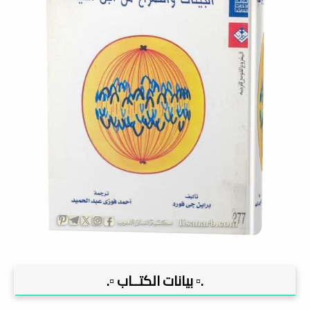
.▫️ بيانات الكتــاب ▫️.