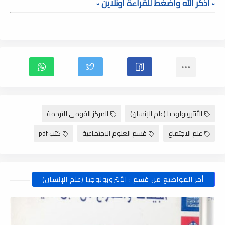
▫️ أذكر الله وأضغط للقراءة أونلاين ▫️
الأنثروبولوجيا (علم الإنسان)
المركز القومي للترجمة
علم الاجتماع
قسم العلوم الاجتماعية
كتب pdf
أخر المواضيع من قسم : الأنثروبولوجيا (علم الإنسان)