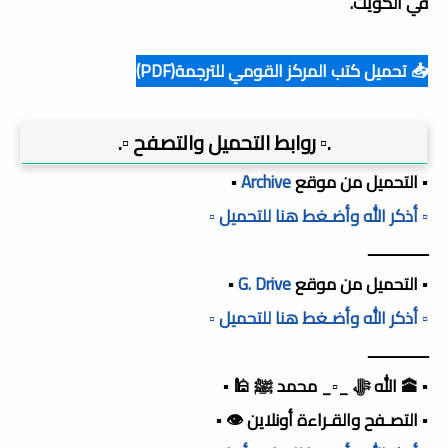
في الكويت.
📥 تحميل كتب المركز القومي للترجمة(PDF)
.▫️ روابط التحميل والتصفح ▫️.
▪️ التحميل من موقع
Archive
▪️
▫️ أذكر الله وأضـغط هنا للتحميل ▫️
ـــــــــــــــ
▪️ التحميل من موقع
G. Drive
▪️
▫️ أذكر الله وأضـغط هنا للتحميل ▫️
ـــــــــــــــ
▪️ 🕋 الله ﷻ _▫️_ محمد ﷺ 🕌 ▪️
▪️ التصـفح والقـراءة أونلاين 👁️ ▪️