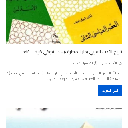
تاريخ الأدب العربي (دار المعارف) - د. شوقي ضيف ، pdf
الأدب العربى
28 فبراير 2021
بسم الله الرحمن الرحيم كتاب: تاريخ الأدب العربي (دار المعارف) المؤلف: شوقي ضيف (ت
1426هـ) الناشر : دار المعارف, القاهرة الطبعة: الاولى, 19...
اقرأ المزيد