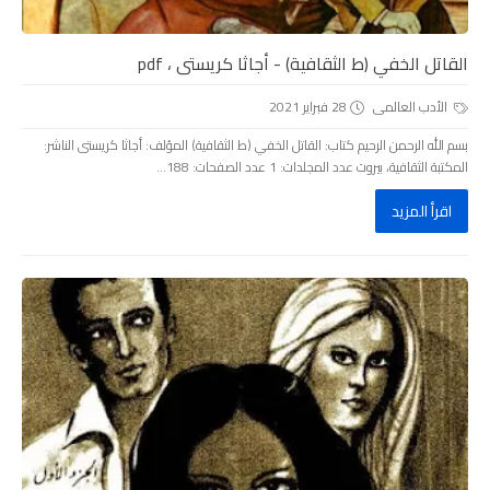
القاتل الخفي (ط الثقافية) - أجاثا كريستى ، pdf
الأدب العالمى
28 فبراير 2021
بسم الله الرحمن الرحيم كتاب: القاتل الخفي (ط الثقافية) المؤلف: أجاثا كريستى الناشر:
المكتبة الثقافية، بيروت عدد المجلدات: 1 عدد الصفحات: 188...
اقرأ المزيد