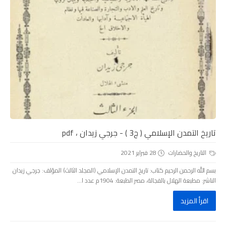
تاريخ التمدن الإسلامي ( ج3 ) - جرجي زيدان ، pdf
التاريخ والحضارات
28 فبراير 2021
بسم الله الرحمن الرحيم كتاب: تاريخ التمدن الإسلامي (المجلد الثالث) المؤلف: جرجي زيدان
الناشر: مطبعة الهلال بالفجالة، مصر الطبعة: 1904م عدد ا...
اقرأ المزيد