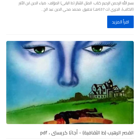
بسم الله الرحمن الرحيم كتاب: المثل السّائر (ط البابى) المؤلف: ضياء الدين ابن الأثير
(الكاتب)، الجزري (ت 637هـ) تحقيق: محمد محي الدين عبد الح...
اقرأ المزيد
القصر الرهيب (ط الثقافية) - أجاثا كريستى ، pdf