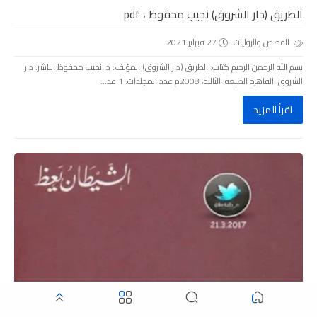
الطريق (دار الشروق) نجيب محفوظ ، pdf
القصص والروايات
27 فبراير 2021
بسم الله الرحمن الرحيم كتاب: الطريق (دار الشروق) المؤلف: د. نجيب محفوظ الناشر: دار
الشروق، القاهرة الطبعة: الثالثة، 2008م عدد المجلدات: 1 عد...
اقرأ المزيد