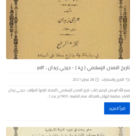
تاريخ التمدن الإسلامي ( ج4 ) - جرجي زيدان ، pdf
التاريخ والحضارات
28 فبراير 2021
بسم الله الرحمن الرحيم كتاب: تاريخ التمدن الإسلامي (المجلد الرابع) المؤلف: جرجي زيدان
الناشر: مطبعة الهلال بالفجالة، مصر الطبعة: 1905م عدد ا...
اقرأ المزيد