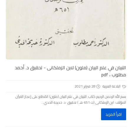
التبيان في علم البيان (ملون) لابن الزملكانى - تحقيق د. أحمد
مطلوب ، pdf
البلاغة العربية
28 فبراير 2021
بسم الله الرحمن الرحيم كتاب: التبيان في علم البيان (ملون) المُطلع على إعجاز القرآن
المؤلف: ابن الزملكانى (ت 651 هـ ) تحقيق: د. خديجة الحدي...
اقرأ المزيد