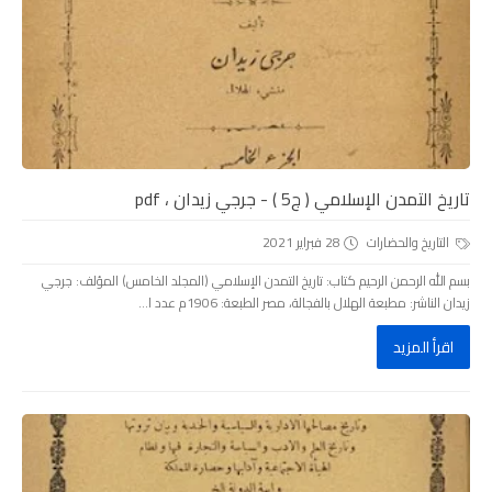
تاريخ التمدن الإسلامي ( ج5 ) - جرجي زيدان ، pdf
التاريخ والحضارات
28 فبراير 2021
بسم الله الرحمن الرحيم كتاب: تاريخ التمدن الإسلامي (المجلد الخامس) المؤلف: جرجي
زيدان الناشر: مطبعة الهلال بالفجالة، مصر الطبعة: 1906م عدد ا...
اقرأ المزيد