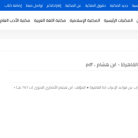
سية
جديد المكتبة
حقوق الملكية
عن المكتبة
إقتراحاتكم
تواصل معنا
إضافة كتاب
المكتبات الرئيسية
المكتبة الإسلامية
مكتبة اللغة العربية
مكتبة الأدب العام
اهرة) - ابن هشام ، pdf
بسم الله الرحمن الرحيم ● اسم الكتاب: الإعراب عن قواعد الإعراب (ط القاهرة) ● المؤلف: ابن هشام الأنصاري النحوى (ت 761 هـ) ▫️