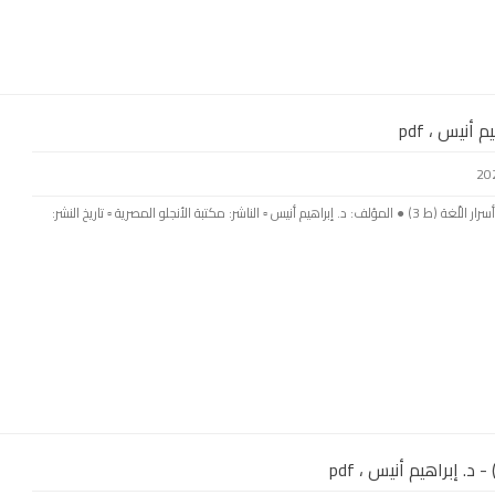
بسم الله الرحمن الرحيم ● اسم الكتاب: من أسرار اللّغة (ط 3) ● المؤلف: د. إبراهيم أنيس ▫️ الناشر: مكتبة الأنجلو المصرية ▫️ تاريخ النشر:
د. إبراهيم أنيس ، pdf