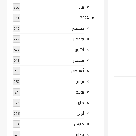
يناير
263
2024
3316
ديسمبر
240
نوفمبر
272
أكتوبر
344
سبتمبر
349
أغسطس
399
يوليو
267
يونيو
24
مايو
521
أبريل
276
مارس
50
فبراير
249