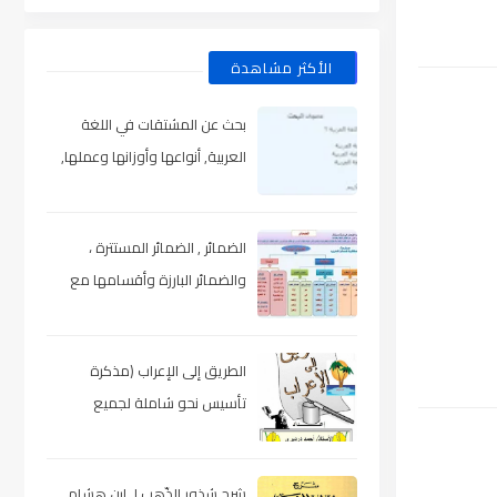
الأكثر مشاهدة
بحث عن المشتقات في اللغة
العربية, أنواعها وأوزانها وعملها,
مدعم بالأمثلة والصور , pdf
الضمائر , الضمائر المستترة ،
والضمائر البارزة وأقسامها مع
الشرح والتدريبات , شرح مبسط مع
الأمثلة وتحميل pdf
الطريق إلى الإعراب (مذكرة
تأسيس نحو شاملة لجميع
المراحل) , pdf
شرح شذور الذّهب لـ ابن هشام