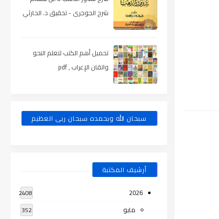
شرح الجوجرى - تحقيق د. الحارثي
، pdf
تحميل أهم الكتب لتعلم النحو
واتقان الإعراب , pdf
سبحان الله وبحمده سبحان ربى العظيم
أرشيف المكتبة
2026
2408
مايو
352