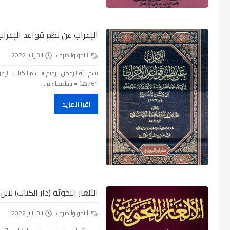
الإعراب عن نظم قواعد الإعراب (
النحو والصرف
31 يناير 2022
بسم الله الرحمن الرحيم ● اسم الكتاب: الإ
761هـ) ● ناظمها : م...
اقرأ المزيد
الألغاز النحويّة (دار الكتاب) لابن
النحو والصرف
31 يناير 2022