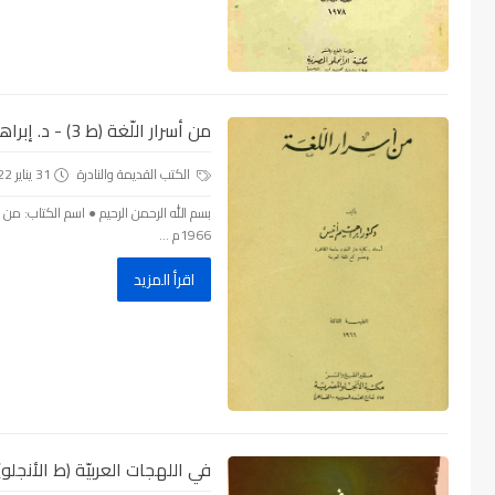
من أسرار اللّغة (ط 3) - د. إبراهيم أنيس ، pdf
الكتب القديمة والنادرة
31 يناير 2022
1966م ...
اقرأ المزيد
في اللهجات العربيّة (ط الأنجلو) - 