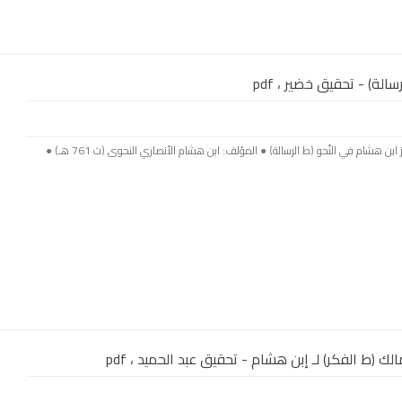
الة) - تحقيق خضير ، pdf
بسم الله الرحمن الرحيم ● اسم الكتاب: ألغاز ابن هشام في النّحو (ط الرسالة) ● المؤلف: ابن هشام الأنصاري النحوى (ت 761 هـ) ●
ك (ط الفكر) لـ إبن هشام - تحقيق عبد الحميد ، pdf