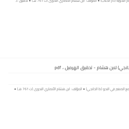
بسم الله الرحمن الرحيم ● اسم الكتاب: الألغاز النحويّة (دار الكتاب) ● المؤلف: ابن هشام الأنصاري النحوى (ت 761 هـ) ● تحقيق: د.
نجي) لابن هشام - تحقيق الهرميل ، pdf
بسم الله الرحمن الرحيم ● اسم الكتاب: الجامع الصغير في النحو (ط الخانجي) ● المؤلف: ابن هشام الأنصاري النحوى (ت 761 هـ) ●