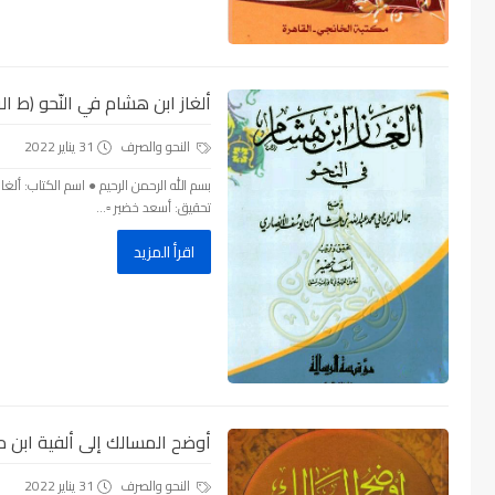
ألغاز ابن هشام في النّحو (ط الرس
النحو والصرف
31 يناير 2022
تحقيق: أسعد خضير ▫...
اقرأ المزيد
أوضح المسالك إلى ألفية ابن مال
النحو والصرف
31 يناير 2022