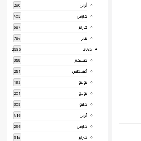
أبريل
280
مارس
405
فبراير
587
يناير
784
2025
2596
ديسمبر
358
أغسطس
251
يوليو
192
يونيو
201
مايو
305
أبريل
416
مارس
296
فبراير
314