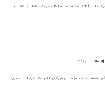
بسم الله الرحمن الرحيم ● اسم الكتاب: أوضح المسالك إِلى ألفيّة ابن مالك (ط الفكر) ● المؤلف: ابن هشام الأنصاري (ت 761هـ) ●
راهيم أنيس ، pdf
ار اللغة (ط الأنجلو) ● المؤلف: د. إبراهيم أنيس ▫️ الناشر: مكتبة الأنجلو المصرية ▫️ تاريخ