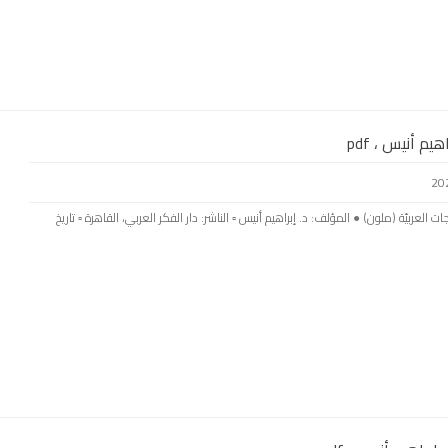
يم أنيس ، pdf
ت العربيّة (ملون) ● المؤلف: د. إبراهيم أنيس ▫️ الناشر: دار الفكر العربي، القاهرة ▫️ تاريخ