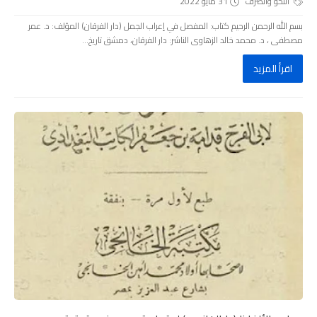
النحو والصرف
31 مايو 2022
بسم الله الرحمن الرحيم كتاب: المفصل في إعراب الجمل (دار الفرقان) المؤلف: د. عمر
مصطفى ، د. محمد خالد الزهاوى الناشر: دار الفرقان، دمشق تاريخ...
اقرأ المزيد