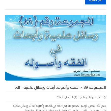
المجموعة 89 - الفقه وأصوله، أبحاث ورسائل علمية ، pdf
أبحاث ورسائل علمية
31 مايو 2022
بسم الله الرحمن الرحيم المجموعة رقم (89) فى الفقه وأصوله أبحاث ورسائل علمية
▫️♡_تحتوي على الكتب التالية_♡▫️ فصل الخصومات عند القبائل دراسة ش...