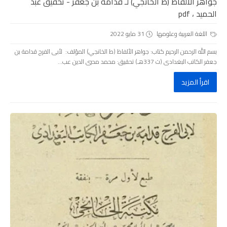
جواهر الألفاظ (ط الخانجي) لـ قدامة بن جعفر - تحقيق عبد
الحميد ، pdf
اللغة العربية وعلومها
31 مايو 2022
بسم الله الرحمن الرحيم كتاب: جواهر الألفاظ (ط الخانجي) المؤلف: لأبى الفرج قدامة بن
جعفر الكاتب البغدادى (ت 337هـ) تحقيق: محمد محيي الدين عب...
اقرأ المزيد