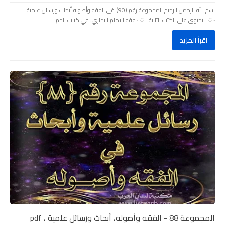
بسم الله الرحمن الرحيم المجموعة رقم (90) فى الفقه وأصوله أبحاث ورسائل علمية
▫️♡_تحتوي على الكتب التالية_♡▫️ فقه الامام البخاري، في كتاب الجم...
اقرأ المزيد
المجموعة 88 - الفقه وأصوله، أبحاث ورسائل علمية ، pdf