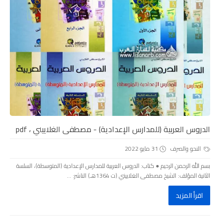
الدروس العربية (للمدارس الإعدادية) - مصطفى الغلاييني ، pdf
النحو والصرف
31 مايو 2022
بسم الله الرحمن الرحيم ● كتاب: الدروس العربية للمدارس الإعدادية (المتوسطة)، السلسة
الثانية المؤلف: الشيخ مصطفى الغلاييني (ت 1364هـ) الناشر: ...
اقرأ المزيد