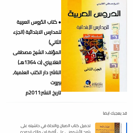
● كتاب الدّروس العربية
للمدارس الابتدائية (الجزء
الثاني)
المؤلف: الشيخ مصطفى
الغلاييني (ت 1364هـ)
الناشر: دار الكتب العلمية,
بيروت
تاريخ النشر:2011م
قد يعجبك ايضا
تحميل كتاب الصبان والنحاة في حاشيته على
شرح الأشموني على ألفية ابن مالك (ردوده