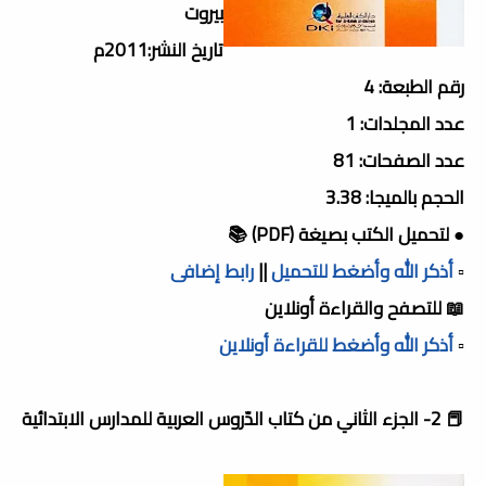
بيروت
تاريخ النشر:2011م
رقم الطبعة: 4
عدد المجلدات: 1
عدد الصفحات: 81
الحجم بالميجا: 3.38
● لتحميل الكتب بصيغة (PDF) 📚
▫️
أذكر الله وأضغط للتحميل
||
رابط إضافى
📖 للتصفح والقراءة أونلاين
▫️
أذكر الله وأضغط للقراءة أونلاين
📕 2- الجزء الثاني من كتاب الدّروس العربية للمدارس الابتدائية