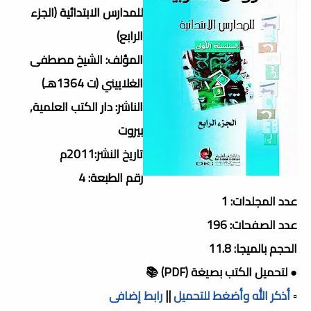
للمدارس الابتدائية (الجزء
الرابع)
المؤلف: الشيخ مصطفى
الغلاييني (ت 1364هـ)
الناشر: دار الكتب العلمية,
بيروت
تاريخ النشر:2011م
رقم الطبعة: 4
عدد المجلدات: 1
عدد الصفحات: 196
الحجم بالميجا: 11.8
● لتحميل الكتب بصيغة (PDF) 📚
▫️
أذكر الله وأضغط للتحميل
||
رابط إضافى