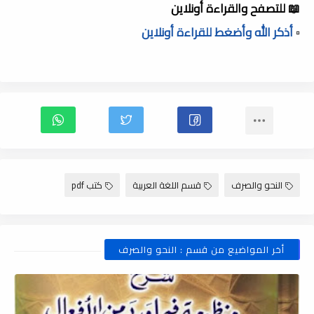
📖 للتصفح والقراءة أونلاين
▫️
أذكر الله وأضغط للقراءة أونلاين
النحو والصرف
قسم اللغة العربية
كتب pdf
أخر المواضيع من قسم : النحو والصرف