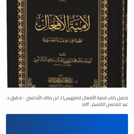
تحميل كتاب لامية الأفعال (مفهرس) لـ ابن مالك الأندلسي - تحقيق د.
عبد المحسن القاسم , pdf