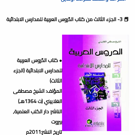
📕 3- الجزء الثالث من كتاب الدّروس العربية للمدارس الابتدائية
● كتاب الدّروس العربية
للمدارس الابتدائية (الجزء
الثالث)
المؤلف: الشيخ مصطفى
الغلاييني (ت 1364هـ)
الناشر: دار الكتب العلمية,
بيروت
تاريخ النشر:2011م