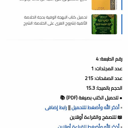
على النحاة أنموذجاً) , pdf
تحميل كتاب البهجة الوفية بحجة الخلاصة
الألفية (شروح الغزي على الخلاصة؛ الشرح
المنظوم الكبير) , pdf
رقم الطبعة: 4
عدد المجلدات: 1
عدد الصفحات: 215
الحجم بالميجا: 15.3
● لتحميل الكتب بصيغة (PDF) 📚
▫️
أذكر الله وأضغط للتحميل
||
رابط إضافى
📖 للتصفح والقراءة أونلاين
▫️
أذكر الله وأضغط للقراءة أونلاين