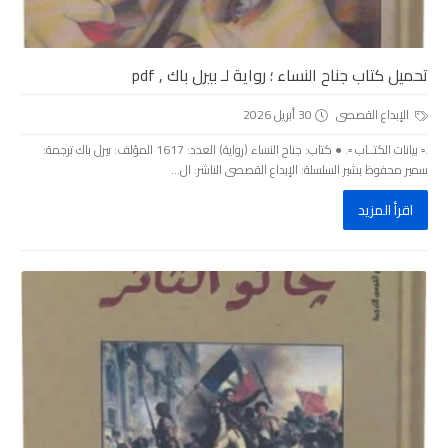
تحميل كتاب جناح النساء ؛ رواية لـ بيرل باك , pdf
الإبداع القصصى
30 أبريل 2026
.▫️ بيانات الكتــاب ▫️. ● كتاب: جناح النساء (رواية) العدد: 1617 المؤلف: بيرل باك ترجمة:
سمير محفوظ بشير السلسلة: الإبداع القصصى الناشر: ال...
اقرأ المزيد