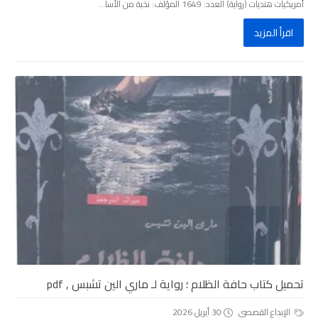
أمريكيات ھنديات (رواية) العدد: 1649 المؤلف: نخبة من الأسا...
اقرأ المزيد
تحميل كتاب حافة الظلام ؛ رواية لـ ماري الين تشبس , pdf
الإبداع القصصى
30 أبريل 2026