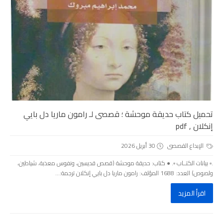
تحميل كتاب حديقة موحشة ؛ قصصى لـ رامون ماريا دل بايي
إنكلان , pdf
الإبداع القصصى
30 أبريل 2026
.▫️ بيانات الكتــاب ▫️. ● كتاب: حديقة موحشة (قصص قديسين، ونفوس معذبة، شياطين،
ولصوص) العدد: 1688 المؤلف: رامون ماريا دل بايي إنكلان ترجمة:...
اقرأ المزيد