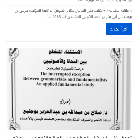
.▫️ بيانات الكتــاب ▫️. ● كتاب: دليل الطالبين لكلام النحويين (ط ثانية) المؤلف: مرعي بن
يوسف بن أبي بكر بن أحمد الكرمي المقدسي (ت 1033 هـ)...
اقرأ المزيد