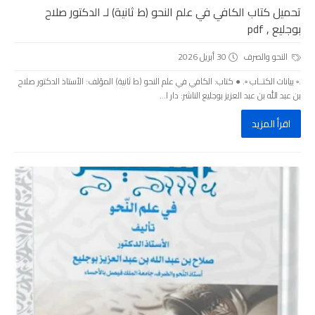
تحميل كتاب الكافي في علم النحو (ط ثانية) لـ الدكتور صلاح
بوجليع , pdf
النحو والصرف
30 أبريل 2026
.▫️ بيانات الكتــاب ▫️. ● كتاب: الكافي في علم النحو (ط ثانية) المؤلف: الأستاذ الدكتور صلاح
بن عبد الله بن عبد العزيز بوجليع الناشر: دار ا...
اقرأ المزيد