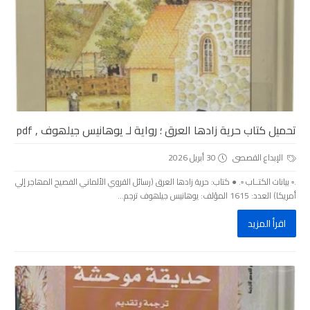
تحميل كتاب حرية زادھا العرق ؛ رواية لـ يوھانيس جيلھوف , pdf
الإبداع القصصى
30 أبريل 2026
.▫️ بيانات الكتــاب ▫️. ● كتاب: حرية زادھا العرق (رسائل القروي الألماني الفصيح المھاجر إلي
أمريكا) العدد: 1615 المؤلف: يوھانيس جيلھوف ترجم...
اقرأ المزيد