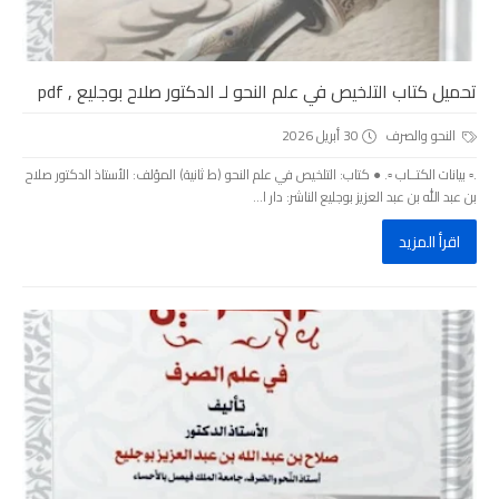
تحميل كتاب التلخيص في علم النحو لـ الدكتور صلاح بوجليع , pdf
النحو والصرف
30 أبريل 2026
.▫️ بيانات الكتــاب ▫️. ● كتاب: التلخيص في علم النحو (ط ثانية) المؤلف: الأستاذ الدكتور صلاح
بن عبد الله بن عبد العزيز بوجليع الناشر: دار ا...
اقرأ المزيد