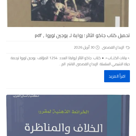
تحميل كتاب جاكو الثائر ؛ رواية لـ يوجين لوروا , pdf
الإبداع القصصى
30 أبريل 2026
.▫️ بيانات الكتــاب ▫️. ● كتاب: جاكو الثائر (رواية) العدد: 1254 المؤلف: يوجين لوروا ترجمة:
حياة الشيمي السلسلة: الإبداع القصصى الناشر: الم...
اقرأ المزيد