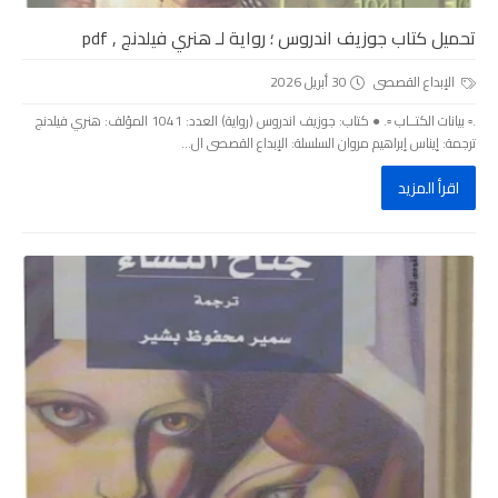
تحميل كتاب جوزيف اندروس ؛ رواية لـ هنري فيلدنج , pdf
الإبداع القصصى
30 أبريل 2026
.▫️ بيانات الكتــاب ▫️. ● كتاب: جوزيف اندروس (رواية) العدد: 1041 المؤلف: هنري فيلدنج
ترجمة: إيناس إبراهيم مروان السلسلة: الإبداع القصصى ال...
اقرأ المزيد