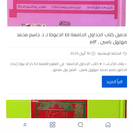
تحميل كتاب الجداول الجامعة (ط الدعوة) لـ د. جاسم محمد
مهلهل ياسين , pdf
المكتبة الإسلامية
30 أبريل 2026
.▫️ بيانات الكتــاب ▫️. ● كتاب: الجداول الجامعة ؛ في العلوم النافعة (ط دار الدعوة) إعداد:
الدكتور جاسم محمد مهلهل ياسين - الشيخ نبيل منصور...
اقرأ المزيد