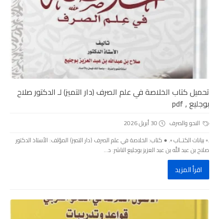
تحميل كتاب الخلاصة في علم الصرف (دار التميز) لـ الدكتور صلاح
بوجليع , pdf
النحو والصرف
30 أبريل 2026
.▫️ بيانات الكتــاب ▫️. ● كتاب: الخلاصة في علم الصرف (دار التميز) المؤلف: الأستاذ الدكتور
صلاح بن عبد الله بن عبد العزيز بوجليع الناشر: د...
اقرأ المزيد