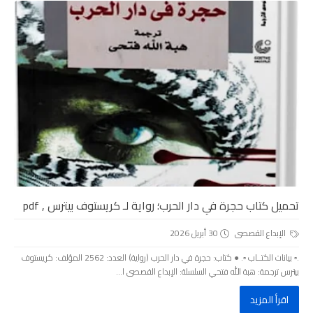
تحميل كتاب حجرة في دار الحرب؛ رواية لـ كريستوف بيترس , pdf
الإبداع القصصى
30 أبريل 2026
.▫️ بيانات الكتــاب ▫️. ● كتاب: حجرة في دار الحرب (رواية) العدد: 2562 المؤلف: كريستوف
بيترس ترجمة: ھبة الله فتحي السلسلة: الإبداع القصصى ا...
اقرأ المزيد