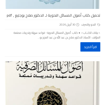
تحميل كتاب أصول المسائل النحوية لـ الدكتور صلاح بوجليع , pdf
النحو والصرف
30 أبريل 2026
.▫️ بيانات الكتــاب ▫️. ● كتاب: أصول المسائل النحوية ؛ قواعد سهلة وتدريبات ممتعة
المؤلف: الأستاذ الدكتور صلاح بن عبد الله بن عبد العزيز بو...
اقرأ المزيد