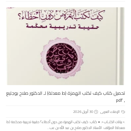
تحميل كتاب كيف تكتب الهمزة (ط معدلة) لـ الدكتور صلاح بوجليع
, pdf
الإملاء العربى
30 أبريل 2026
.▫️ بيانات الكتــاب ▫️. ● كتاب: كيف تكتب الهمزة من دون أخطاء؟ حقيبة تدريبية محكمة (ط
معدلة) المؤلف: الأستاذ الدكتور صلاح بن عبد الله بن عب...