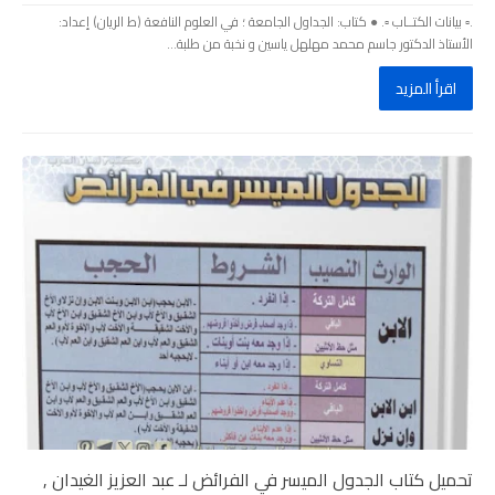
.▫️ بيانات الكتــاب ▫️. ● كتاب: الجداول الجامعة ؛ في العلوم النافعة (ط الريان) إعداد:
الأستاذ الدكتور جاسم محمد مهلهل ياسين و نخبة من طلبة...
اقرأ المزيد
تحميل كتاب الجدول الميسر في الفرائض لـ عبد العزيز الغيدان ,