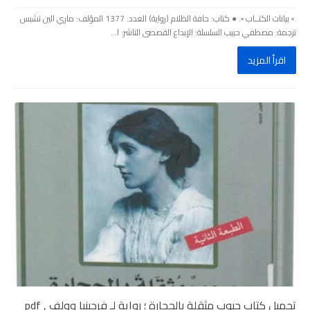
.▫️ بيانات الكتــاب ▫️. ● كتاب: حافة الظلام (رواية) العدد: 1377 المؤلف: ماري الين تشبس
ترجمة: مصطفي حبيب السلسلة: الإبداع القصصى الناشر: ا...
اقرأ المزيد
تحميل كتاب جيوب مثقلة بالحجارة ؛ رواية لـ فرجينيا وولف , pdf