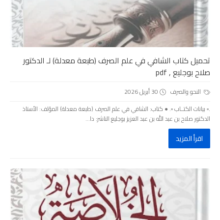
تحميل كتاب الشافي في علم الصرف (طبعة معدلة) لـ الدكتور
صلاح بوجليع , pdf
النحو والصرف
30 أبريل 2026
.▫️ بيانات الكتــاب ▫️. ● كتاب: الشافي في علم الصرف (طبعة معدلة) المؤلف: الأستاذ
الدكتور صلاح بن عبد الله بن عبد العزيز بوجليع الناشر: دا...
اقرأ المزيد