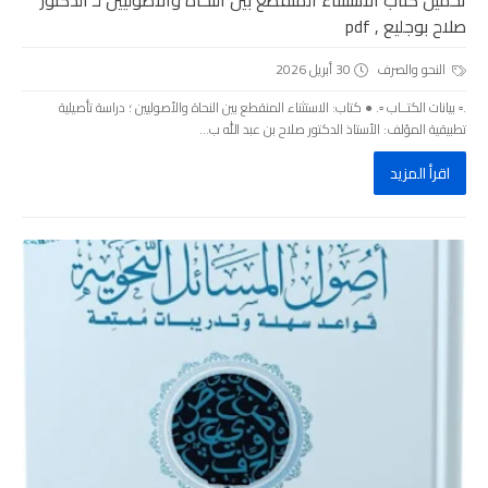
تحميل كتاب الاستثناء المنقطع بين النحاة والأصوليين لـ الدكتور
صلاح بوجليع , pdf
النحو والصرف
30 أبريل 2026
.▫️ بيانات الكتــاب ▫️. ● كتاب: الاستثناء المنقطع بين النحاة والأصوليين ؛ دراسة تأصيلية
تطبيقية المؤلف: الأستاذ الدكتور صلاح بن عبد الله ب...
اقرأ المزيد