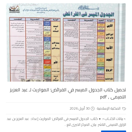
تحميل كتاب الجدول الميسر في الفرائض؛ المواريث لـ عبد العزيز
التميمى , pdf
المكتبة الإسلامية
30 أبريل 2026
.▫️ بيانات الكتــاب ▫️. ● كتاب: الجدول الميسر في الفرائض؛ المواريث إعداد: عبد العزيز بن عبد
الرازق التميمى الناشر: بيان, المركز الخيرى لتع...