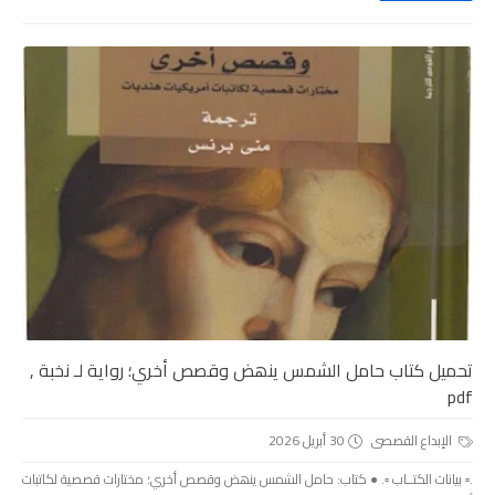
تحميل كتاب حامل الشمس ينھض وقصص أخري؛ رواية لـ نخبة ,
pdf
الإبداع القصصى
30 أبريل 2026
.▫️ بيانات الكتــاب ▫️. ● كتاب: حامل الشمس ينھض وقصص أخري؛ مختارات قصصية لكاتبات