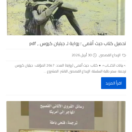
تحميل كتاب حيث أنتمى ؛ رواية لـ جيليان كروس , pdf
الإبداع القصصى
30 أبريل 2026
.▫️ بيانات الكتــاب ▫️. ● كتاب: حيث أنتمى (رواية) العدد: 2647 المؤلف: جيليان كروس
ترجمة: سمر طلبة السلسلة: الإبداع القصصى الناشر: المشروع ...
اقرأ المزيد