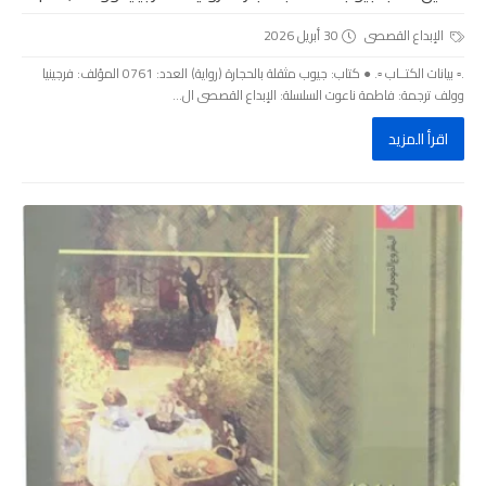
الإبداع القصصى
30 أبريل 2026
.▫️ بيانات الكتــاب ▫️. ● كتاب: جيوب مثقلة بالحجارة (رواية) العدد: 0761 المؤلف: فرجينيا
وولف ترجمة: فاطمة ناعوت السلسلة: الإبداع القصصى ال...
اقرأ المزيد