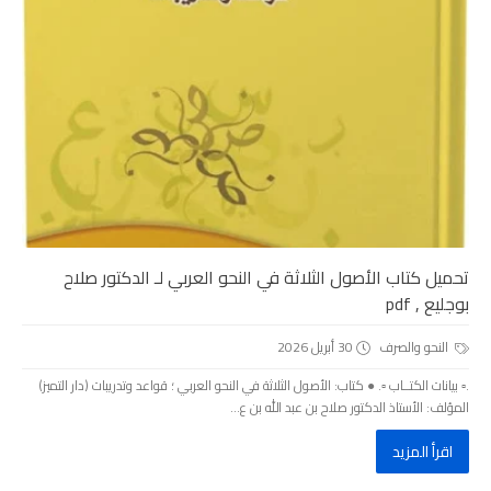
تحميل كتاب الأصول الثلاثة في النحو العربي لـ الدكتور صلاح
بوجليع , pdf
النحو والصرف
30 أبريل 2026
.▫️ بيانات الكتــاب ▫️. ● كتاب: الأصول الثلاثة في النحو العربي ؛ قواعد وتدريبات (دار التميز)
المؤلف: الأستاذ الدكتور صلاح بن عبد الله بن ع...
اقرأ المزيد