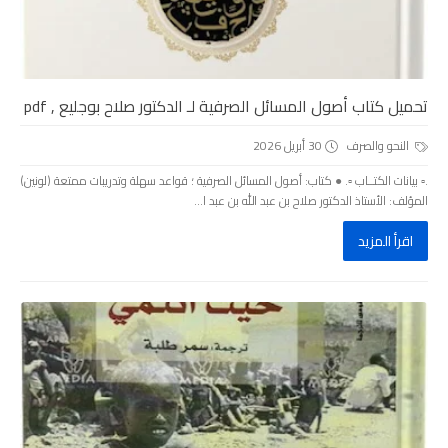
تحميل كتاب أصول المسائل الصرفية لـ الدكتور صلاح بوجليع , pdf
النحو والصرف
30 أبريل 2026
.▫️ بيانات الكتــاب ▫️. ● كتاب: أصول المسائل الصرفية ؛ قواعد سهلة وتدريبات ممتعة (لونين)
المؤلف: الأستاذ الدكتور صلاح بن عبد الله بن عبد ا...
اقرأ المزيد