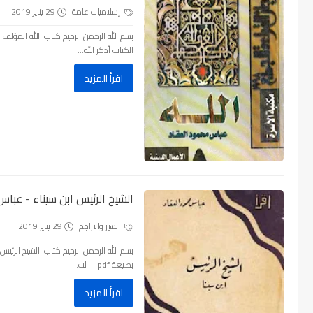
إسلاميات عامة
29 يناير 2019
الكتاب أذكر الله...
اقرأ المزيد
الشيخ الرئيس ابن سيناء - عباس ال
السير والتراجم
29 يناير 2019
بصيغة pdf . لت...
اقرأ المزيد