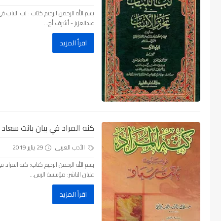
عبدالعزيز - أشرف أح...
اقرأ المزيد
كنه المراد في بيان بانت سعاد - 
الأدب العربى
29 يناير 2019
عليان الناشر: مؤسسة الرس...
اقرأ المزيد