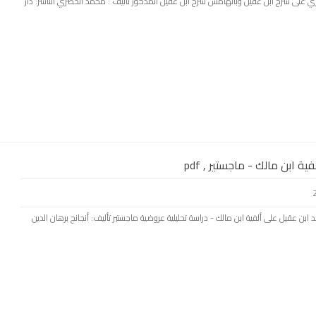
ضري على شرح ابن عقيل وبالهامش شرح ابن عقيل المذكور تأليف : محمد الخضري الناشر: دار
 ابن مالك - ماجستير , pdf
ابن عقيل على ألفية ابن مالك - دراسة تحليلية عروضية ماجستير تأليف: أنجانج برهان الدين