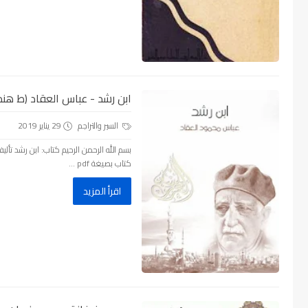
ابن رشد - عباس العقاد (ط هنداوي
السير والتراجم
29 يناير 2019
كتاب بصيغة pdf ...
اقرأ المزيد