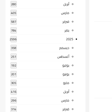
أبريل
280
مارس
405
فبراير
587
يناير
784
2025
2596
ديسمبر
358
أغسطس
251
يوليو
192
يونيو
201
مايو
305
أبريل
416
مارس
296
فبراير
314