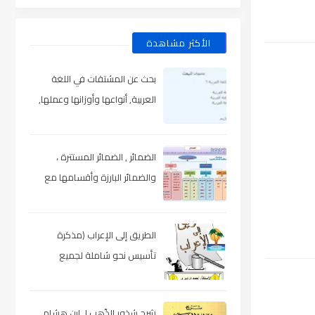
الأكثر مشاهدة
بحث عن المشتقات في اللغة
العربية, أنواعها وأوزانها وعملها,
مدعم بالأمثلة والصور , pdf
الضمائر , الضمائر المستترة ،
والضمائر البارزة وأقسامها مع
الشرح والتدريبات , شرح مبسط مع
الأمثلة وتحميل pdf
الطريق إلى الإعراب (مذكرة
تأسيس نحو شاملة لجميع
المراحل) , pdf
شرح شذور الذّهب لـ ابن هشام