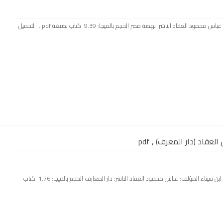
بسم الله الرحمن الرحيم كتاب: الله المؤلف: عباس محمود العقاد الناشر: نهضة مصر الحجم بالميجا: 9.39 كتاب بصيغة pdf . لتحميل
عقاد (دار المعرف) , pdf
بسم الله الرحمن الرحيم كتاب: الشيخ الرئيس ابن سيناء المؤلف: عباس محمود العقاد الناشر: دار المعارف الحجم بالميجا: 1.76 كتاب