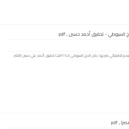
 السيوطي - تحقيق أحمد حسين , pdf
بسم الله الرحمن الرحيم كتاب: شرح لامية العجم للطغرائي شرحها: جلال الدين السيوطي (ت911هـ) تحقيق: أحمد علي حسين الناشر:
 , pdf