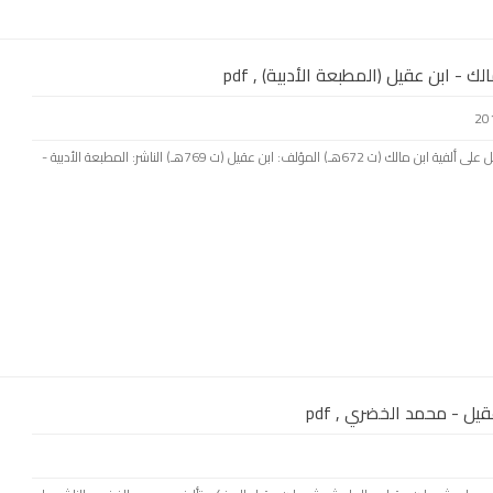
 - ابن عقيل (المطبعة الأدبية) , pdf
بسم الله الرحمن الرحيم كتاب: شرح ابن عقيل على ألفية ابن مالك (ت 672هـ) المؤلف: ابن عقيل (ت 769هـ) الناشر: المطبعة الأدبية -
ل - محمد الخضري , pdf