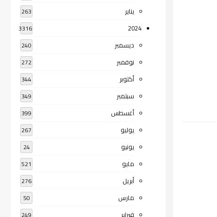
يناير
263
2024
3316
ديسمبر
240
نوفمبر
272
أكتوبر
344
سبتمبر
349
أغسطس
399
يوليو
267
يونيو
24
مايو
521
أبريل
276
مارس
50
فبراير
249