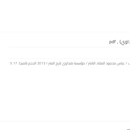
) , pdf
بسم الله الرحمن الرحيم كتاب: ابن رشد تأليف / عباس محمود العقاد الناشر / مؤسسة هنداوي تاريخ النشر / 2013 الحجم بالميجا: 5.17