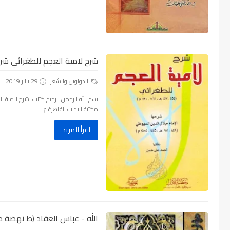
شرح لامية العجم للطغرائي شرح
الدواوين والشعر
29 يناير 2019
مكتبة الآداب القاهرة ع...
اقرأ المزيد
الله - عباس العقاد (ط نهضة مصر)