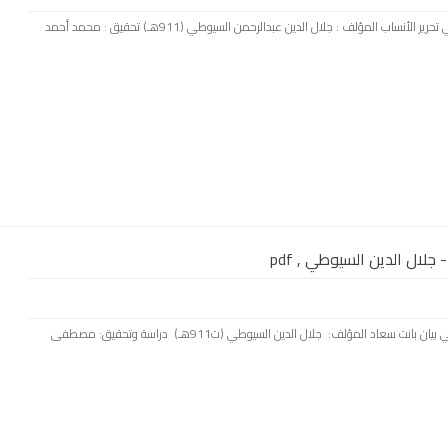
بسم الله الرحمن الرحيم كتاب : لب اللباب في تحرير الأنساب المؤلف : جلال الدين عبدالرحمن السيوطي (911هـ) تحقيق : محمد أحمد
جلال الدين السيوطي , pdf
بسم الله الرحمن الرحيم كتاب: كنه المراد في بيان بانت سعاد المؤلف: جلال الدين السيوطي (ت911هـ) دراسة وتحقيق: مصطفى