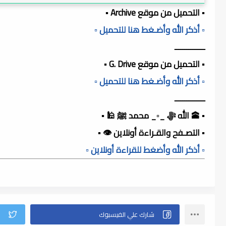
▪️ التحميل من موقع Archive ▪️
▫️ أذكر الله وأضـغط هنا للتحميل ▫️
ـــــــــــــــ
▪️ التحميل من موقع G. Drive ▪️
▫️ أذكر الله وأضـغط هنا للتحميل ▫️
ـــــــــــــــ
▪️ 🕋 الله ﷻ _▫️_ محمد ﷺ 🕌 ▪️
▪️ التصـفح والقـراءة أونلاين 👁️ ▪️
▫️ أذكر الله وأضغط للقراءة أونلاين ▫️