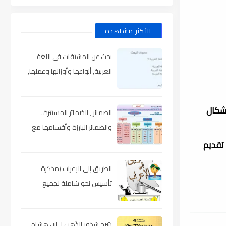
الأكثر مشاهدة
بحث عن المشتقات في اللغة
العربية, أنواعها وأوزانها وعملها,
مدعم بالأمثلة والصور , pdf
أشكال
الضمائر , الضمائر المستترة ،
والضمائر البارزة وأقسامها مع
الشرح والتدريبات , شرح مبسط مع
 تقديم
الأمثلة وتحميل pdf
الطريق إلى الإعراب (مذكرة
تأسيس نحو شاملة لجميع
المراحل) , pdf
شرح شذور الذّهب لـ ابن هشام