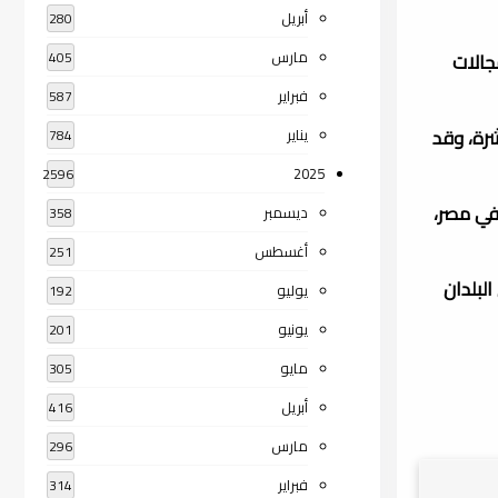
أبريل
280
مارس
جالات
405
فبراير
587
شرة، وقد
يناير
784
2025
2596
في مصر،
ديسمبر
358
أغسطس
251
لبلدان
يوليو
192
يونيو
201
مايو
305
أبريل
416
مارس
296
فبراير
314