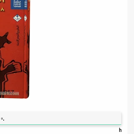
.▫️
h