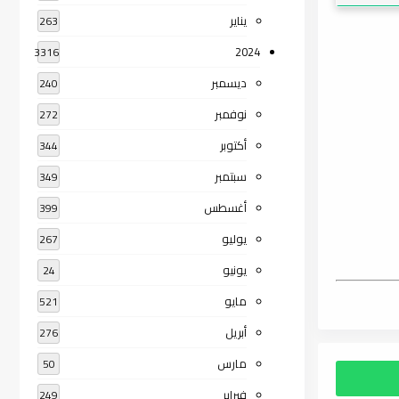
يناير
263
2024
3316
ديسمبر
240
نوفمبر
272
أكتوبر
344
سبتمبر
349
أغسطس
399
يوليو
267
يونيو
24
مايو
521
أبريل
276
مارس
50
فبراير
249