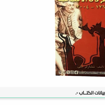
 بيانات الكتــاب ▫️.