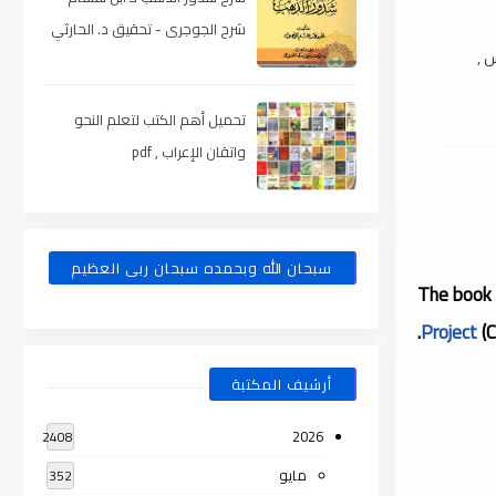
شرح الجوجرى - تحقيق د. الحارثي
س ,
، pdf
تحميل أهم الكتب لتعلم النحو
واتقان الإعراب , pdf
سبحان الله وبحمده سبحان ربى العظيم
The book
Project
(C
أرشيف المكتبة
2026
2408
مايو
352