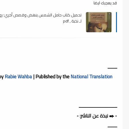
قد يعجبك ايضا
تحميل كتاب حامل الشمس ينھض وقصص أخري؛ روا
لـ نخبة , pdf
ــــــــ
 by
Rabie Wahba
| Published by the
National Translation
ـــــــــــــــــــــــــــــــــ
▫️ ✒️ نبذة عن الناشر: ▫️
ــــــــ