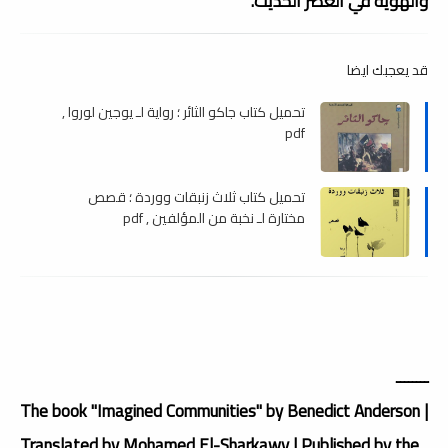
والهوية في العصر الحديث.
قد يعجبك ايضا
تحميل كتاب جاكو الثائر ؛ رواية لـ يوجين لوروا ,
pdf
تحميل كتاب ثلاث زنبقات ووردة ؛ قصص
مختارة لـ نخبة من المؤلفين , pdf
ــــــــ
The book "Imagined Communities" by Benedict Anderson |
Translated by Mohamed El-Sharkawy | Published by the