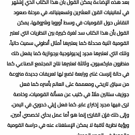
بعد هذه الإضاءة يمكن القول بأن هذا الكتاب الذي إشتهر
في ثمانينيات القرن العشرين وتسعينياته، في مرحلة صعود
النقاش حول القوميات في وسط أوروبا وشروقها، يمكن
القول بأن هذا الكتاب سد ثغرة كبيرة بين النظريات التي تعتبر
القومية اثنية محدثة كما يعتبرها أمثال أنطوني سميث حالياً،
وتلك التي تعتبرها مجرد إيديولوجية برجوازية كما يفعل ذلك
منظرون ماركسيون، وثالثة تعتبرها نتاج المجتمع الصناعي كما
في حالة إنرست غلنر، ورابعة تضع لها تعريفات جديدة منزوعة
من سياق تاريخي ومعممة على العالم بأسره كما فعل
جوزيف ستالين مثلاً في كتيب عن مسألة القوميات، وخاصة
ترى فيها مجرد إختراع عابر، كما فعل إيلي خدوري في اليمن،
وإلى ذلك فإن القارئ إنما هو أما عمل بحثي تخصصي أمين،
ورؤية نظرية ثاقبة لا يمكن الإستغناء عنه في دراسة القومية