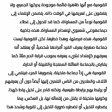
القومية مع أنها ظاهرة قائمة موجودة يدركها الجميع، ولا
يتفقون على تعريفها في الوقت ذاته. يتضمن الإنتماء إلى
القومية نوعاً من المساواة، كما قد تتحول إلى غطاء
ديماعغوغي شعبوي لإنعدام المساواة. هذه جاذبية
القومية، هذه فرصتها، وهذا خطرها. لكن القومية ليست
جماعة صغيرة يعرف الفرد أفرادها شخصياً، أو يعتقد أنه
يعرفهم كإمتداد لشيء يعرفه بموجب قرابة الدم مثلاً كما
يفترض بالجماعة العائلة الممتجة والقبيلة أو الحارة.
القومية هي إذاً جماعة متخيلة، يتصورها المرء فينتمي إلى
الآلاف والملايين من الناس النتمين إليها أيضاً دون أن يعرفهم
أو يرتبط بهم برابطة طبيعية، ولكنه قادر على تخيل رباط كهذا.
وكونها متخيلة لا يقلل من إنتمائه لها، بل العكس، ربما
يضطره التخيل، أو تضطره ضرورة التخيل إلى تقوية وشحذ هذا