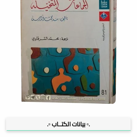
.▫️ بيانات الكتــاب ▫️.