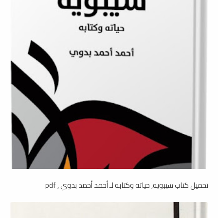
تحميل كتاب سيبويه, حياته وكتابه لـ أحمد أحمد بدوي , pdf