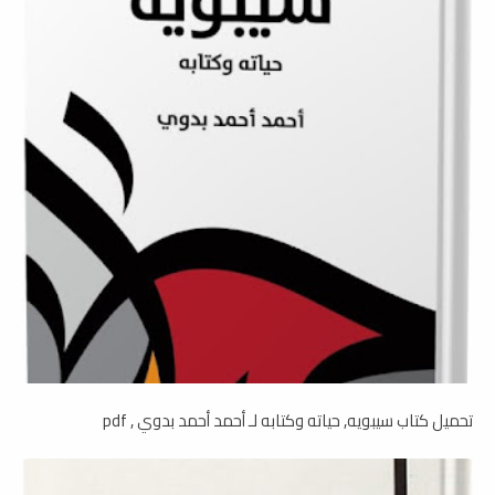
تحميل كتاب سيبويه, حياته وكتابه لـ أحمد أحمد بدوي , pdf