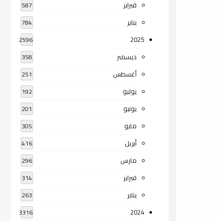
فبراير
587
يناير
784
2025
2596
ديسمبر
358
أغسطس
251
يوليو
192
يونيو
201
مايو
305
أبريل
416
مارس
296
فبراير
314
يناير
263
2024
3316