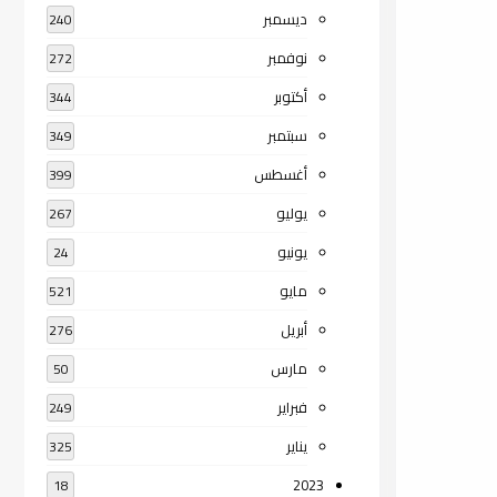
ديسمبر
240
نوفمبر
272
أكتوبر
344
سبتمبر
349
أغسطس
399
يوليو
267
يونيو
24
مايو
521
أبريل
276
مارس
50
فبراير
249
يناير
325
2023
18