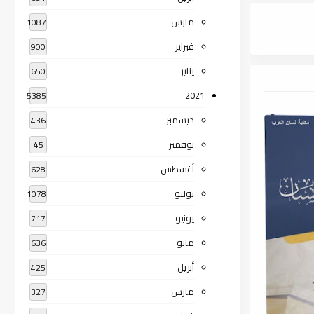
مارس
1087
فبراير
900
يناير
650
2021
5385
ديسمبر
436
نوفمبر
45
أغسطس
628
يوليو
1078
يونيو
717
مايو
636
أبريل
425
مارس
327