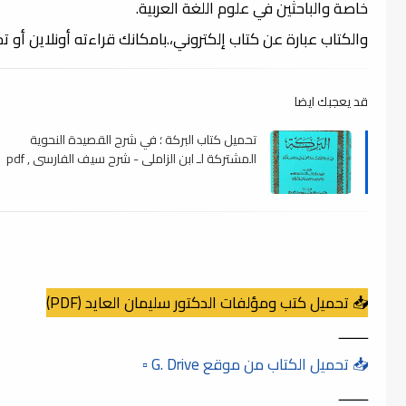
خاصة والباحثين في علوم اللغة العربية.
والكتاب عبارة عن كتاب إلكتروني،.بامكانك قراءته أونلاين أو 
قد يعجبك ايضا
تحميل كتاب البركة ؛ في شرح القصيدة النحوية
المشتركة لـ ابن الزاملى - شرح سيف الفارسي , pdf
📥 تحميل كتب ومؤلفات الدكتور سليمان العايد (PDF)
ــــــــ
📥 تحميل الكتاب من موقع G. Drive ▫️
ــــــــ