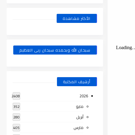
الأكثر مشاهدة
سبحان الله وبحمده سبحان ربى العظيم
أرشيف المكتبة
2026
2408
مايو
352
أبريل
280
مارس
405