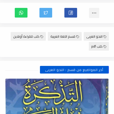
النحو العربى
قسم اللغة العربية
كتب للقراءة أونلاين
كتب pdf
أخر المواضيع من قسم : النحو العربى