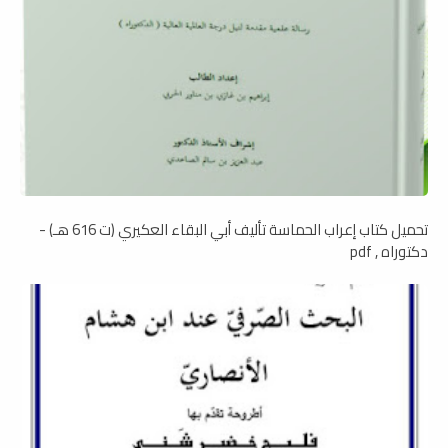
تحميل كتاب إعراب الحماسة تأليف أبي البقاء العكيري (ت 616 هـ) -
دكتوراه , pdf