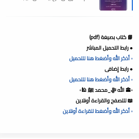
ماجستير , pdf
📘 كتاب بصيغة (pdf)
● رابط التحميل المباشر
▫️ أذكر الله وأضغط هنا للتحميل
● رابط إضافى
▫️ أذكر الله وأضغط هنا للتحميل
▫️🕋 الله ﷻ_محمد ﷺ 🕌▫️
📖 للتصفح والقراءة أونلاين
▫️ أذكر الله وأضغط للقراءة أونلاين