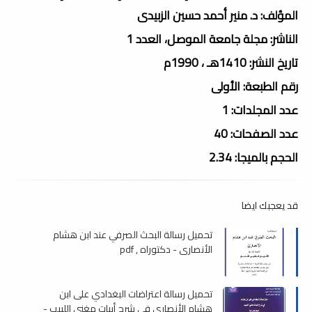
المؤلف: د. منير أحمد حسين الزبيدى
الناشر: مجلة جامعة الموصل، العدد 1
تاريخ النشر: 1410هـ ، 1990م
رقم الطبعة: الأولى
عدد المجلدات: 1
عدد الصفحات: 40
الحجم بالميجا: 2.34
قد يعجبك ايضا
تحميل رسالة البحث الصرفي عند ابن هشام
الأنصاري - دكتوراه , pdf
تحميل رسالة اعتراضات البغدادي على ابن
هشام الأنصارى في شرح أبيات مغني اللبيب -