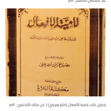
عبد المحسن القاسم , pdf
تحميل كتاب لامية الأفعال (ط إندونيسي) لـ ابن مالك الأندلسي , pdf