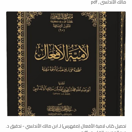
مالك الأندلسي , pdf
تحميل كتاب لامية الأفعال (مفهرس) لـ ابن مالك الأندلسي - تحقيق د.