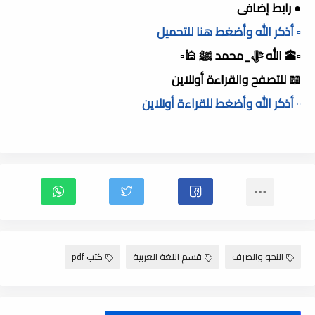
● رابط إضافى
▫️ أذكر الله وأضغط هنا للتحميل
▫️🕋 الله ﷻ_محمد ﷺ 🕌▫️
📖 للتصفح والقراءة أونلاين
▫️ أذكر الله وأضغط للقراءة أونلاين
النحو والصرف
قسم اللغة العربية
كتب pdf