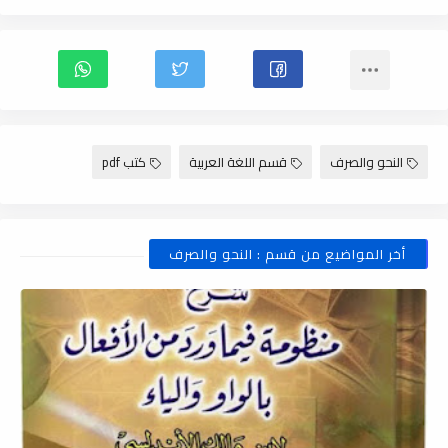
النحو والصرف
قسم اللغة العربية
كتب pdf
أخر المواضيع من قسم : النحو والصرف