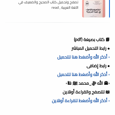
تصفح وتحميل كتاب الصحيح والضعيف في
اللغة العربية , read
📘 كتاب بصيغة (pdf)
● رابط التحميل المباشر
▫️ أذكر الله وأضغط هنا للتحميل
● رابط إضافى
▫️ أذكر الله وأضغط هنا للتحميل
▫️🕋 الله ﷻ_محمد ﷺ 🕌▫️
📖 للتصفح والقراءة أونلاين
▫️ أذكر الله وأضغط للقراءة أونلاين