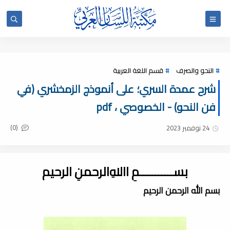
النحو والصرف
قسم اللغة العربية
شرح عمدة السري؛ على أنموذج الزمخشري (في
فن النحو) - الخصوصي ، pdf
(0)
24 نوفمبر 2023
بســـــــــــمِ اﷲِالرحمنِ الرحيم
بسم الله الرحمن الرحيم