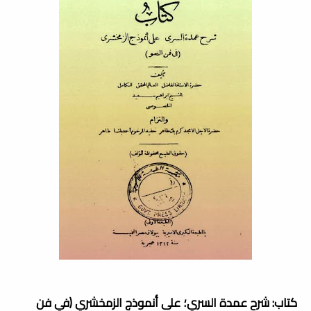
كتاب: شرح عمدة السري؛ على أنموذج الزمخشري (في فن