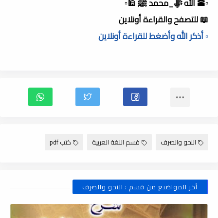
▫️🕋 الله ﷻ_محمد ﷺ 🕌▫️
📖 للتصفح والقراءة أونلاين
▫️ أذكر الله وأضغط للقراءة أونلاين
النحو والصرف
قسم اللغة العربية
كتب pdf
أخر المواضيع من قسم : النحو والصرف