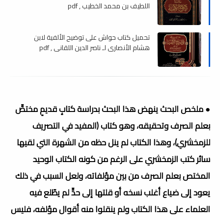
اللطيف بن محمد الخطيب , pdf
تحميل كتاب حواش على توضيح الألفية لابن
هشام الأنصاري لـ ناصر الدين اللقاني , pdf
● ملخص البحث ينهض هذا البحث بدراسة كتابٍ قديمٍ مختصٍّ
بعلم الصرف وتحقيقه، وهو كتاب (المفيد في التصريف
للزمخشري)، وهذا الكتاب لم ينل حظه من الشهرة التي لقيها
سائر كتب الزمخشري على الرغم من كونه الكتاب الوحيد
المختص بعلم الصرف من بين مؤلفاته، ولعل السبب في ذلك
يعود إلى ضياع أغلب نسخه أو قلتها إلى حدٍّ لم يطّلع فيه
العلماء على هذا الكتاب ولم ينقلوا منه أقوال مؤلفه، فليس