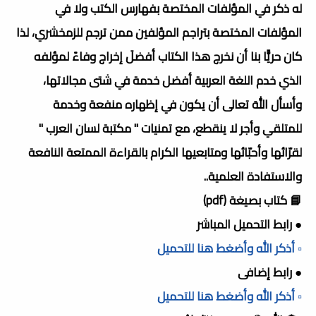
له ذكر في المؤلفات المختصة بفهارس الكتب ولا في
المؤلفات المختصة بتراجم المؤلفين ممن ترجم للزمخشري، لذا
كان حريًّا بنا أن نخرج هذا الكتاب أفضلَ إخراج وفاءً لمؤلفه
الذي خدم اللغة العربية أفضل خدمة في شتى مجالاتها،
وأسأل اللهَ تعالى أن يكون في إظهاره منفعة وخدمة
للمتلقي وأجر لا ينقطع، مع تمنيات " مكتبة لسان العرب "
لقرّائها وأحبّائها ومتابعيها الكرام بالقراءة الممتعة النافعة
والاستفادة العلمية..
📘 كتاب بصيغة (pdf)
● رابط التحميل المباشر
▫️ أذكر الله وأضغط هنا للتحميل
● رابط إضافى
▫️ أذكر الله وأضغط هنا للتحميل