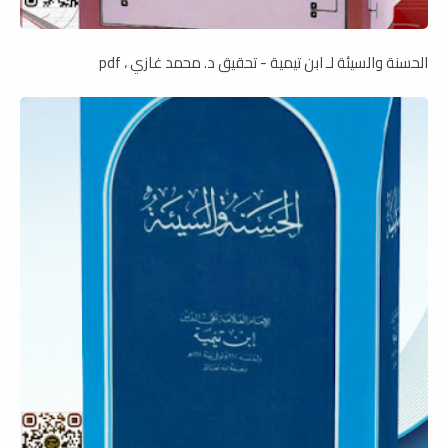
الحسنة والسيئة لـ ابن تيمية - تحقيق د. محمد غازي ، pdf