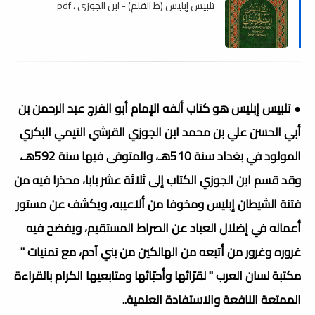
تلبيس إبليس (ط القلم) - ابن الجوزي ، pdf
● تلبيس إبليس هو كتاب ألفه الإمام أبو الفرج عبد الرحمن بن
أبي الحسن علي بن محمد ابن الجوزي القرشي التيمي البكري
المولود في بغداد سنة 510هـ، والمتوفى فيها سنة 592هـ،
وقد قسم ابن الجوزي الكتاب إلى ثلاثة عشر بابا، محذرا فيه من
فتنة الشيطان إبليس ومخوفا من ألاعيبه، ويكشف عن مستور
أعماله في إضلال العباد عن الصراط المستقيم، ويفضح فيه
غروره وغرور من أتبعه من الهالكين من بني آدم، مع تمنيات "
مكتبة لسان العرب " لقرّائها وأحبّائها ومتابعيها الكرام بالقراءة
الممتعة النافعة والاستفادة العلمية..