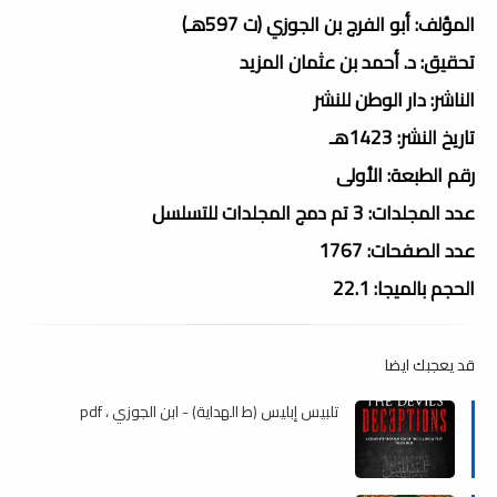
المؤلف: أبو الفرج بن الجوزي (ت 597هـ)
تحقيق: د. أحمد بن عثمان المزيد
الناشر: دار الوطن للنشر
تاريخ النشر: 1423هـ
رقم الطبعة: الأولى
عدد المجلدات: 3 تم دمج المجلدات للتسلسل
عدد الصفحات: 1767
الحجم بالميجا: 22.1
قد يعجبك ايضا
تلبيس إبليس (ط الهداية) - ابن الجوزي ، pdf