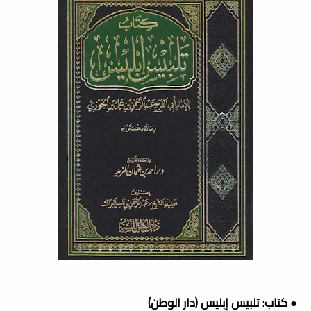
● كتاب: تلبيس إبليس (دار الوطن)