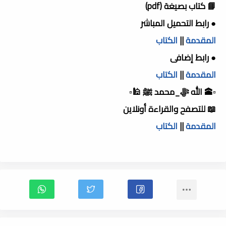
📘 كتاب بصيغة (pdf)
● رابط التحميل المباشر
المقدمة
||
الكتاب
● رابط إضافى
المقدمة
||
الكتاب
▫️🕋 الله ﷻ_محمد ﷺ 🕌▫️
📖 للتصفح والقراءة أونلاين
المقدمة
||
الكتاب