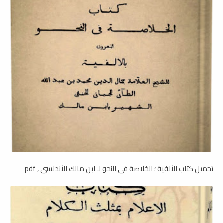
تحميل كتاب الألفية ؛ الخلاصة فى النحو لـ ابن مالك الأندلسي , pdf