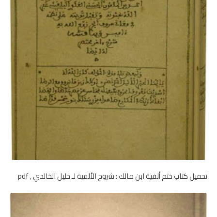
تحميل كتاب ختم ألفية ابن مالك ؛ شروح الألفية لـ خليل الخالدي , pdf