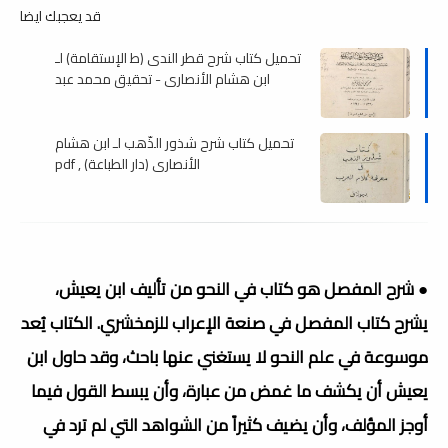
قد يعجبك ايضا
تحميل كتاب شرح قطر الندى (ط الإستقامة) لـ
ابن هشام الأنصاري - تحقيق محمد عبد
الحميد , pdf
تحميل كتاب شرح شذور الذّهب لـ ابن هشام
الأنصاري (دار الطباعة) , pdf
● شرح المفصل هو كتاب في النحو من تأليف ابن يعيش،
يشرح كتاب المفصل في صنعة الإعراب للزمخشري. الكتاب يُعد
موسوعة في علم النحو لا يستغني عنها باحث، وقد حاول ابن
يعيش أن يكشف ما غمض من عبارة، وأن يبسط القول فيما
أوجز المؤلف، وأن يضيف كثيراً من الشواهد التي لم ترد في