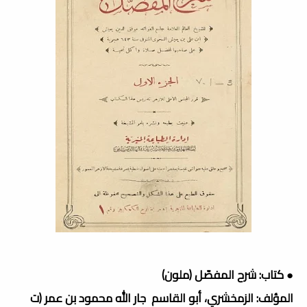
● كتاب: شرح المفصّل (ملون)
المؤلف: الزمخشري، أبو القاسم جار الله محمود بن عمر (ت