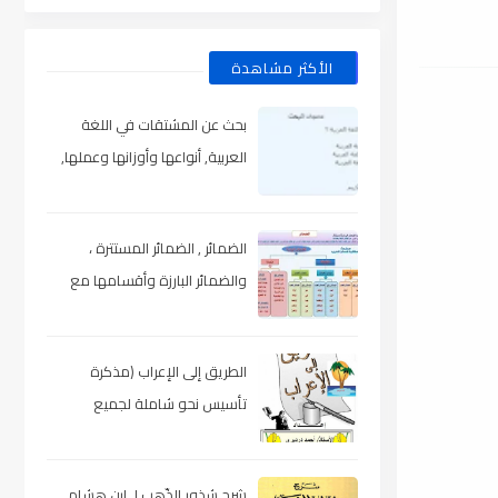
الأكثر مشاهدة
بحث عن المشتقات في اللغة
العربية, أنواعها وأوزانها وعملها,
مدعم بالأمثلة والصور , pdf
الضمائر , الضمائر المستترة ،
والضمائر البارزة وأقسامها مع
الشرح والتدريبات , شرح مبسط مع
الأمثلة وتحميل pdf
الطريق إلى الإعراب (مذكرة
تأسيس نحو شاملة لجميع
المراحل) , pdf
شرح شذور الذّهب لـ ابن هشام