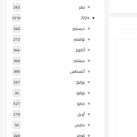
يناير
263
2024
3316
ديسمبر
240
نوفمبر
272
أكتوبر
344
سبتمبر
349
أغسطس
399
يوليو
267
يونيو
24
مايو
521
أبريل
276
مارس
50
فبراير
249