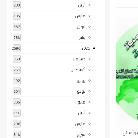
أبريل
280
مارس
405
فبراير
587
يناير
784
2025
2596
ديسمبر
358
أغسطس
251
يوليو
192
يونيو
201
مايو
305
أبريل
416
مارس
296
 كتب ورسائل
فبراير
314