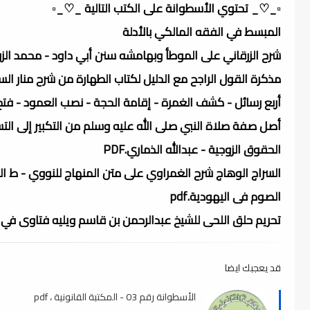
▫️_♡_ تحتوي الأسطوانة على الكتب التالية _♡_▫️
المبسط في الفقه المالكي بالأدلة
شرح الزرقاني على الموطأ وبهامشه سنن أبي داود - محمد الزر
مذكرة القول الراجح مع الدليل لكتاب الطهارة من شرح منار الس
أربع رسائل - كشف الغمرة - إقامة الحجة - نصب العمود - فتح ا
أصل صفة صلاة النبي صلى الله عليه وسلم من التكبير إلى التسليم 
الحقوق الزوجية - عبدالله الذماري.PDF
السراج الوهاج شرح الغمراوي على متن المنهاج للنووي - ط الحلب
الصوم فى اليهودية.pdf
تحريم حلق اللحى للشيخ عبدالرحمن بن قاسم ويليه فتاوى في وجو
قد يعجبك ايضا
الأسطوانة رقم 03 - المكتبة القانونية ، pdf