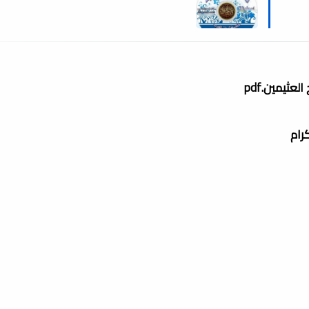
ثيمين.pdf
كرام