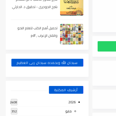
شرح الجوجرى - تحقيق د. الحارثي
، pdf
تحميل أهم الكتب لتعلم النحو
واتقان الإعراب , pdf
سبحان الله وبحمده سبحان ربى العظيم
أرشيف المكتبة
2026
2408
مايو
352