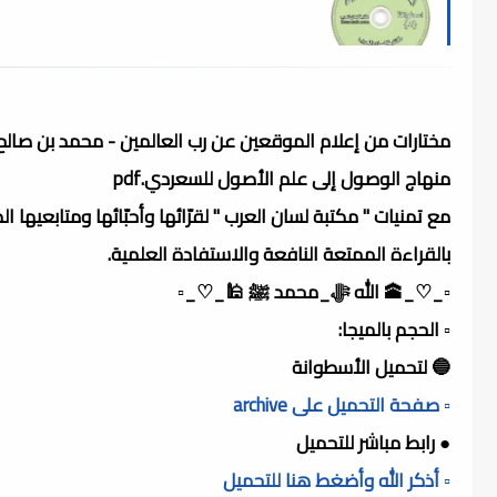
مختارات من إعلام الموقعين عن رب العالمين - محمد بن صالح الع
منهاج الوصول إلى علم الأصول للسعردي.pdf
مع تمنيات " مكتبة لسان العرب " لقرّائها وأحبّائها ومتابعيها ال
بالقراءة الممتعة النافعة والاستفادة العلمية.
▫️_♡_🕋 الله ﷻ_محمد ﷺ 🕌_♡_▫️
▫️ الحجم بالميجا:
🔵 لتحميل الأسطوانة
▫️ صفحة التحميل على archive
● رابط مباشر للتحميل
▫️ أذكر الله وأضغط هنا للتحميل