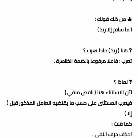
⛳️ من ذلك قولك :
( ما سافرَ إلا زيدٌ )
❓ هنا ( زيدٌ ) ماذا تعرب ؟
تعرب : فاعلا مرفوعا بالضمة الظاهرة .
❓ لماذا ؟
لأن الاستثناء هنا ( ناقص منفي )
فيعرب المستثنى على حسب ما يقتضيه العامل المذكور قبل (
إلا )
كما قلت :
احذف حرف النفي .