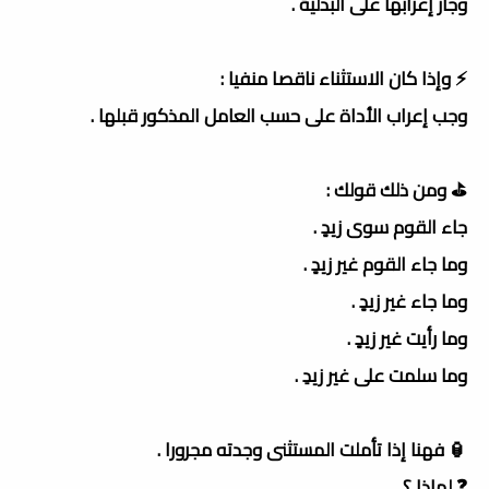
وجاز إعرابها على البدلية .
⚡️ وإذا كان الاستثناء ناقصا منفيا :
وجب إعراب الأداة على حسب العامل المذكور قبلها .
⛳️ ومن ذلك قولك :
جاء القوم سوى زيدٍ .
وما جاء القوم غير زيدٍ .
وما جاء غير زيدٍ .
وما رأيت غير زيدٍ .
وما سلمت على غير زيدِ .
🏮 فهنا إذا تأملت المستثنى وجدته مجرورا .
❓ لماذا ؟