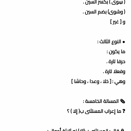
( سِوى ) بكسر السين .
( وسُوى) بضم السين .
و [ غير ]
● النوع الثالث :
ما يكون :
حرفا تارة .
وفعلا تارة .
وهي : [ خلا ، وعدا ، وحاشا ]
🗞 المسالة الخامسة :
❓ ما إعراب المستثنى ب( إلا ) ؟
🏮 قال : المستثنى ب(إلا) له ثلاثة أحوال :