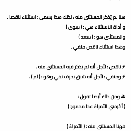
هنا لم يُذكر المستثنى منه ، لذلك هذا يسمى : استثناء ناقصا .
و أداة الاستثناء هي : ( سِوى )
والمستثنى هو : ( سعد )
وهذا استثناء ناقص منفي .
⚡️ ناقص : لأجل أنه لم يذكر فيه المستثنى منه .
⚡️ ومنفي : لأجل أنه سُبق بحرف نفي وهو : ( لم ) .
⛳️ ومن ذلك أيضا تقول :
( أكرمني الأمراءُ عدا محمودٍ )
فهنا المستثنى منه : ( الأمراءُ )