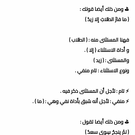
⛳️ ومن ذلك أيضا قولك :
( ما فازَ الطلابُ إلا زيدٌ )
فهنا المستثنى منه : ( الطلاب )
و أداة الاستثناء ( إلا ) .
والمستثنى : ( زيد )
ونوع الاستثناء : تام منفي .
⚡️ تام : لأجل أن المستثنى ذكر فيه .
⚡️ منفي : لأجل أنه سُبق بأداة نفي وهي : ( ما ) .
⛳️ ومن ذلك أيضا تقول :
( لمْ ينجحْ سِوى سعدٌ )