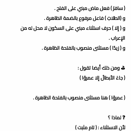
( سافرَ ) فعل ماض مبني على الفتح .
و (الطلابُ ) فاعل مرفوع بالضمة الظاهرة .
و ( إلا ) حرف استثناء مبني على السكون لا محل له من
الإعراب .
و ( زيدًا ) مستثنى منصوب بالفتحة الظاهرة .
⛳️ ومن ذلك أيضا تقول :
( جاءَ الأبطالُ إلا عمروًا )
( عمروًا ) هنا مستثنى منصوب بالفتحة الظاهرة .
❓ لماذا ؟
لأن الاستثناء : ( تام مثبت )