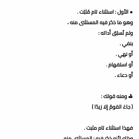
● الأول : استثناء تام مُثبَت .
وهو ما ذكر فيه المستثنى منه ،
ولم تُسبَق أداته :
بنفي .
أو نهي .
أو استفهام .
أو دعاء .
⛳️ ومنه قولك :
( جاءَ القومُ إلا زيدًا )
فهذا استثناء تام مثبت .
وذلك لأنه ذكر فيه : المستثنى منه .