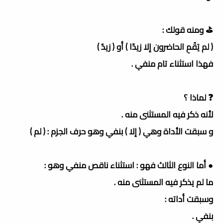
⛳️ ومنه قولك :
( لم يَقُمِ الحاضرون إلا زيدًا ) أو ( زيدٌ )
فهذا استثناء تام منفي .
❓ لماذا ؟
لأنه ذكر فيه المستثنى منه .
و سبقت الأداة وهي ( إلا ) بنفي وهو حرف الجزم : ( لم )
● أما النوع الثالث فهو : استثناء ناقص منفي وهو :
ما لم يذكر فيه المستثنى منه .
وسبقت أداته :
بنفي .