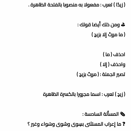
( زيدًا ) تعرب : مفعولا به منصوبا بالفتحة الظاهرة .
⛳️ ومن ذلك أيضا قولك :
( ما مررتُ إلا بزيدٍ )
احذف ( ما )
واحذف ( إلا )
تصير الجملة : ( مررتُ بزيدٍ )
( زيدٍ ) تعرب : اسما مجرورا بالكسرة الظاهرة
🗞 المسألة السادسة :
❓ ما إعراب المستثنى بسِوى وسُوى وسَواء وغير ؟