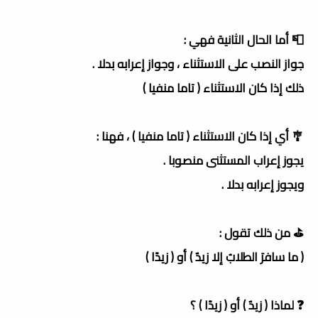
📮 أما الحال الثانية فهي :
جواز النصب على الاستثناء ، وجواز إعرابه بدلا .
ذلك إذا كان الاستثناء ( تاما منفيا )
🎐 أي إذا كان الاستثناء ( تاما منفيا ) ، فهنا :
يجوز إعراب المستثنى منصوبا .
ويجوز إعرابه بدلا .
⛳️ من ذلك تقول :
( ما سافرَ الطلابُ إلا زيدٌ ) أو ( زيدًا )
❓ لماذا ( زيدٌ ) أو ( زيدًا ) ؟