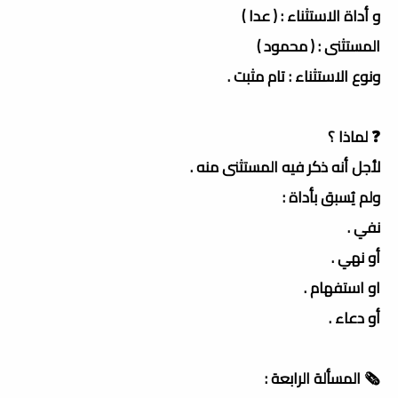
و أداة الاستثناء : ( عدا )
المستثنى : ( محمود )
ونوع الاستثناء : تام مثبت .
❓ لماذا ؟
لأجل أنه ذكر فيه المستثنى منه .
ولم يُسبق بأداة :
نفي .
أو نهي .
او استفهام .
أو دعاء .
🗞 المسألة الرابعة :