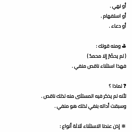
أو نهي .
أو استفهام .
أو دعاء .
⛳️ ومنه قولك :
( لم يحضُرْ إلا محمدٌ )
فهذا استثناء ناقص منفي .
❓ لماذا ؟
لأنه لم يذكر فيه المستثنى منه لذلك ناقص .
وسبقت أداته بنفي لذلك هو منفي .
🔆 إذن عندنا الاستثناء ثلاثة أنواع :