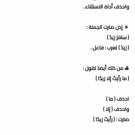
واحذف أداة الاستثناء .
🔅 إذن صارت الجملة :
( سافرَ زيدٌ )
( زيدٌ ) تعرب : فاعل .
⛳️ من ذلك أيضا تقول :
( ما رأيتُ إلا زيدًا )
احذف ( ما )
واحذف ( إلا )
صارت : ( رأيتُ زيدًا )