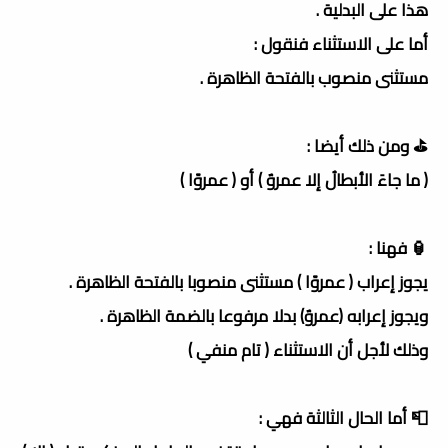
هذا على البدلية .
أما على الاستثناء فنقول :
مستثنى منصوب بالفتحة الظاهرة .
⛳️ ومن ذلك أيضا :
( ما جاءَ الأبطالُ إلا عمروٌ ) أو ( عمروًا )
🏮 فهنا :
يجوز إعراب ( عمروًا ) مستثنى منصوبا بالفتحة الظاهرة .
ويجوز إعرابه (عمروٌ) بدلا مرفوعا بالضمة الظاهرة .
وذلك لأجل أن الاستثناء ( تام منفي )
📮 أما الحال الثالثة فهي :