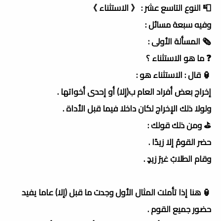
📮 النوع التاسع عشر : 《 الاستثناء 》
وفيه سبعة مسائل :
🗞 المسألة الأولى :
❓ ما هو الاستثناء ؟
🏮 قال : الاستثناء هو :
إخراج بعض أفراد العام ب(إلا) أو إحدى أخواتها .
ولولا ذلك الإخراج لكان داخلا فيما قبل الأداة .
⛳️ ومن ذلك قولك :
حضر القومُ إلا زيدًا .
وقام الطلابُ غيرَ زيدٍ .
🏮 هنا إذا تأملت المثال الأول وجدت ما قبل (إلا) عاما يفيد
حضور جميع القوم .