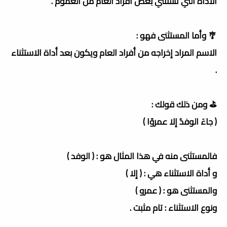
الأداة التي تستثني بعض أفراد العام من العموم .
🎐 وأما المستثنى فهو :
الاسم المراد إخراجه من أفراد العام ويكون بعد أداة الاستثناء
.
⛳️ ومن ذلك قولك :
( جاءَ الوفدُ إلا عمروًا )
فالمستثنى منه في هذا المثال هو : ( الوفد )
و أداة الاستثناء هي : ( إلا )
والمستثنى هو : ( عمرو )
ونوع الاستثناء : تام مثبت .