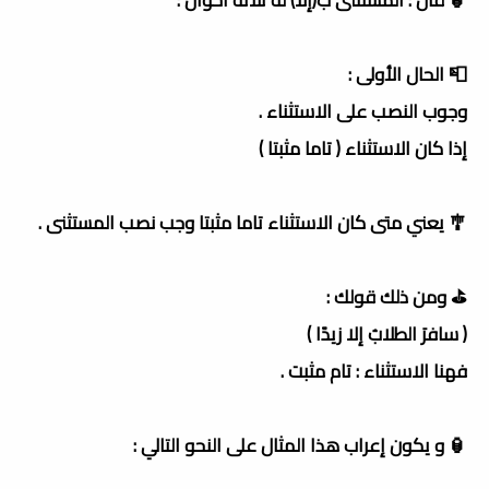
📮 الحال الأولى :
وجوب النصب على الاستثناء .
إذا كان الاستثناء ( تاما مثبتا )
🎐 يعني متى كان الاستثناء تاما مثبتا وجب نصب المستثنى .
⛳️ ومن ذلك قولك :
( سافرَ الطلابُ إلا زيدًا )
فهنا الاستثناء : تام مثبت .
🏮 و يكون إعراب هذا المثال على النحو التالي :