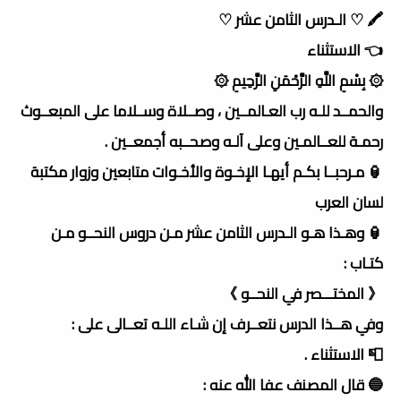
🖍 ♡ الـدرس الثامن عشر ♡
👈 الاستثناء
۞ بِسْمِ اللَّهِ الرَّحْمَنِ الرَّحِيمِ ۞
والحمــد للـه رب العـالمــين ، وصــلاة وســلاما على المبعــوث
رحمـة للعــالمـين وعلى آلـه وصحــبه أجمعــين .
🏮 مـرحبــا بكـم أيهـا الإخـوة والأخـوات متابعين وزوار مكتبة
لسان العرب
🏮 وهـذا هـو الـدرس الثامن عشر مـن دروس النحــو مـن
كتـاب :
《 المختـــصر في النحــو 》
وفي هــذا الدرس نتعــرف إن شـاء اللـه تعــالى على :
📮 الاستثناء .
🔵 قال المصنف عفا الله عنه :