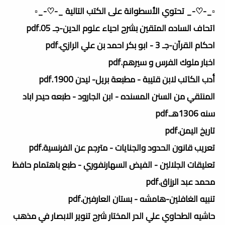
▫️_-♡-_ تحتوي الأسطوانة على الكتب التالية _-♡-_▫️
اتحاف الساده المتقين بشرح احياء علوم الدين-جـ 05.pdf
احكام القرآن-جـ 3 - ابو بكر احمد بن علي الرازي.pdf
اخبار ملوك الفرس و سيرهم.pdf
أدب الكاتب لابن قتيبة - مطبعة بريل- ليدن 1900.pdf
المنتقي من السنن المسنده - ابن الجارود - طبعه حيدر اباد
سنه 1306هـ.pdf
تاريخ اليمن.pdf
تعريب قانون الحدود والجنايات - مترجم عن الفرنسية.pdf
تعليقات الجلالين - الفيض السهارنفوري - طبع باهتمام حافظ
محمد عبد الرزاق.pdf
تنبيه الغافلين-هامشه - بستان العارفين.pdf
حاشيه الطحاوي علي الدر المختار شرح تنوير الابصار في مذهب