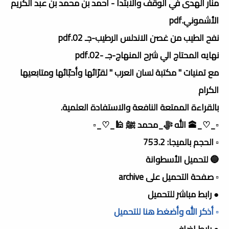
منار الهدى في الوقف والابتدا - أحمد بن محمد بن عبد الكريم
الأشموني.pdf
نفح الطيب من غصن الاندلس الرطيب-جـ 02.pdf
نهايه المحتاج الي شرح المنهاج-جـ -02.pdf
مع تمنيات " مكتبة لسان العرب " لقرّائها وأحبّائها ومتابعيها
الكرام
بالقراءة الممتعة النافعة والاستفادة العلمية.
▫️_♡_🕋 الله ﷻ_محمد ﷺ 🕌_♡_▫️
▫️ الحجم بالميجا: 753.2
🔵 لتحميل الأسطوانة
▫️ صفحة التحميل على archive
● رابط مباشر للتحميل
▫️ أذكر الله وأضغط هنا للتحميل
● رابط إضافى