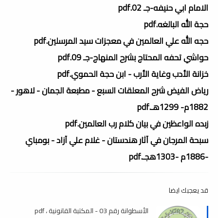
الامام ابي حنيفه-جـ 02.pdf
حجة الله البالغه.pdf
حجه الله علي العالمين في معجزات سيد المرسلين.pdf
حواشي تحفه المحتاج بشرح المنهاج-جـ 09.pdf
خزانة الأدب وغاية الأرب - ابن حجة الحموي.pdf
رياض الفيض شرح المعلقات السبع - مطبعة الجمان - لاهور -
1882م- 1299هـ.pdf
زبده الواعظين في بيان كلام رب العالمين.pdf
سبحة المرجان في آثار هندستان - غلام علي آزاد - بومباي
-1886م -1303هجـ.pdf
قد يعجبك ايضا
الأسطوانة رقم 03 - المكتبة القانونية ، pdf