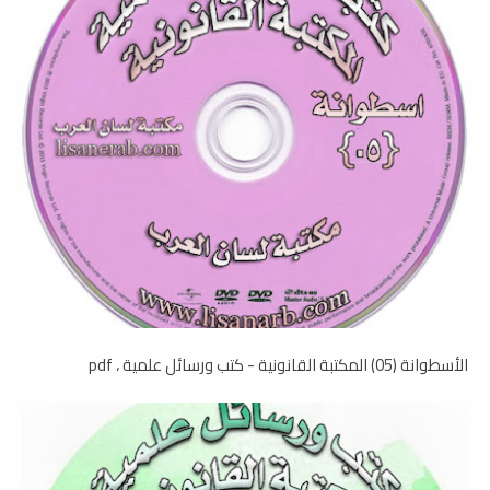
الأسطوانة (05) المكتبة القانونية - كتب ورسائل علمية ، pdf