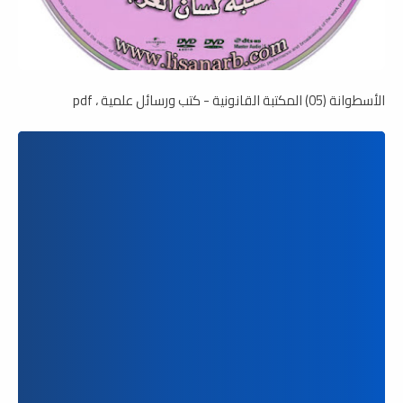
الأسطوانة (05) المكتبة القانونية - كتب ورسائل علمية ، pdf