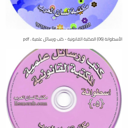
الأسطوانة (06) المكتبة القانونية - كتب ورسائل علمية ، pdf