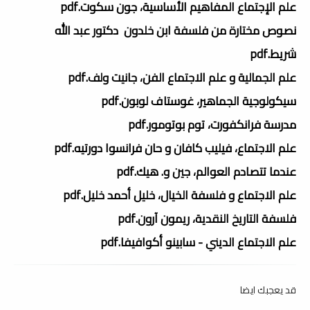
علم الإجتماع المفاهيم الأساسية، جون سكوت.pdf
نصوص مختارة من فلسفة ابن خلدون دكتور عبد الله
شريط.pdf
علم الجمالية و علم الاجتماع الفن، جانيت ولف.pdf
سيكولوجية الجماهير، غوستاف لوبون.pdf
مدرسة فرانكفورت، توم بوتومور.pdf
علم الاجتماع، فيليب كافان و حان فرانسوا دورتيه.pdf
عندما تتصادم العوالم، جين و. هيك.pdf
علم الاجتماع و فلسفة الخيال، خليل أحمد خليل.pdf
فلسفة التاريخ النقدية، ريمون آرون.pdf
علم الاجتماع الديني - سابينو أكوافيفا.pdf
قد يعجبك ايضا