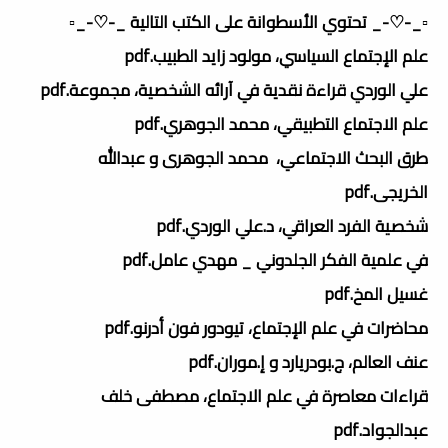
▫️_-♡-_ تحتوي الأسطوانة على الكتب التالية _-♡-_▫️
علم الإجتماع السياسي، مولود زايد الطبيب.pdf
علي الوردي قراءة نقدية في آرائه الشخصية، مجموعة.pdf
علم الاجتماع التطبيقي، محمد الجوهري.pdf
طرق البحث الاجتماعي، محمد الجوهرى و عبدالله
الخريجى.pdf
شخصية الفرد العراقي، د.علي الوردي.pdf
في علمية الفكر الجلدوني _ مهدي عامل.pdf
غسيل المخ.pdf
محاضرات في علم الإجتماع، تيودور فون أدرنو.pdf
عنف العالم، ج.بودريارد و إ.موران.pdf
قراءات معاصرة في علم الاجتماع، مصطفى خلف
عبدالجواد.pdf