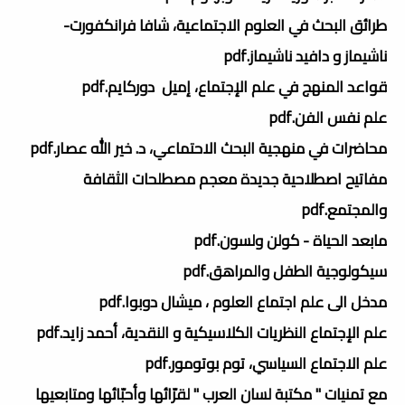
طرائق البحث في العلوم الاجتماعية، شافا فرانكفورت-
ناشيماز و دافيد ناشيماز.pdf
قواعد المنهج في علم الإجتماع، إميل دوركايم.pdf
علم نفس الفن.pdf
محاضرات في منهجية البحث الاحتماعي، د. خير الله عصار.pdf
مفاتيح اصطلاحية جديدة معجم مصطلحات الثقافة
والمجتمع.pdf
مابعد الحياة - كولن ولسون.pdf
سيكولوجية الطفل والمراهق.pdf
مدخل الى علم اجتماع العلوم ، ميشال دوبوا.pdf
علم الإجتماع النظريات الكلاسيكية و النقدية، أحمد زايد.pdf
علم الاجتماع السياسي، توم بوتومور.pdf
مع تمنيات " مكتبة لسان العرب " لقرّائها وأحبّائها ومتابعيها