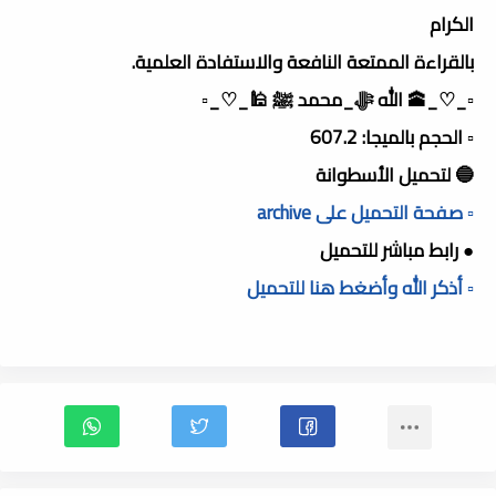
الكرام
بالقراءة الممتعة النافعة والاستفادة العلمية.
▫️_♡_🕋 الله ﷻ_محمد ﷺ 🕌_♡_▫️
▫️ الحجم بالميجا: 607.2
🔵 لتحميل الأسطوانة
▫️ صفحة التحميل على archive
● رابط مباشر للتحميل
▫️ أذكر الله وأضغط هنا للتحميل