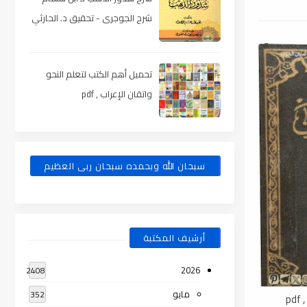
شرح الجوجرى - تحقيق د. الحارثي
، pdf
تحميل أهم الكتب لتعلم النحو
واتقان الإعراب , pdf
سبحان الله وبحمده سبحان ربى العظيم
أرشيف المكتبة
2026
2408
مايو
352
p