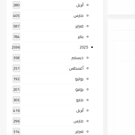
أبريل
280
مارس
405
فبراير
587
يناير
784
2025
2596
ديسمبر
358
أغسطس
251
يوليو
192
يونيو
201
مايو
305
أبريل
416
مارس
296
فبراير
314