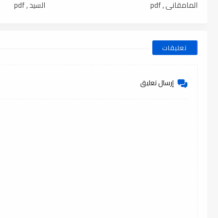
المامقاني , pdf
السيد , pdf
تعليقات
إرسال تعليق