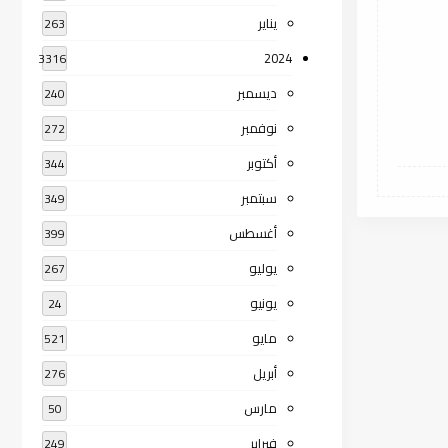
يناير
263
2024
3316
ديسمبر
240
نوفمبر
272
أكتوبر
344
سبتمبر
349
أغسطس
399
يوليو
267
يونيو
24
مايو
521
أبريل
276
مارس
50
فبراير
249