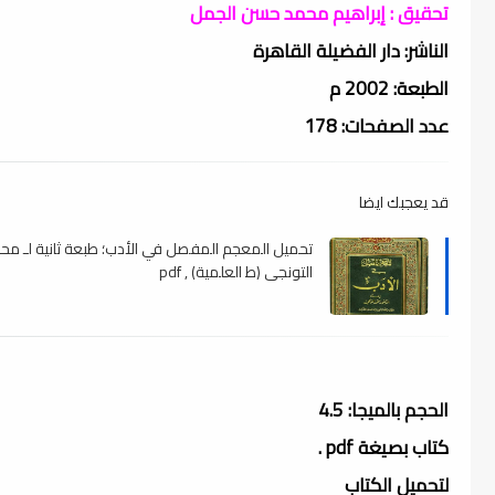
تحقيق : إبراهيم محمد حسن الجمل
الناشر: دار الفضيلة القاهرة
الطبعة: 2002 م
عدد الصفحات: 178
قد يعجبك ايضا
تحميل المعجم المفصل في الأدب؛ طبعة ثانية لـ مح
التونجي (ط العلمية) , pdf
الحجم بالميجا: 4.5
كتاب بصيغة pdf .
لتحميل الكتاب