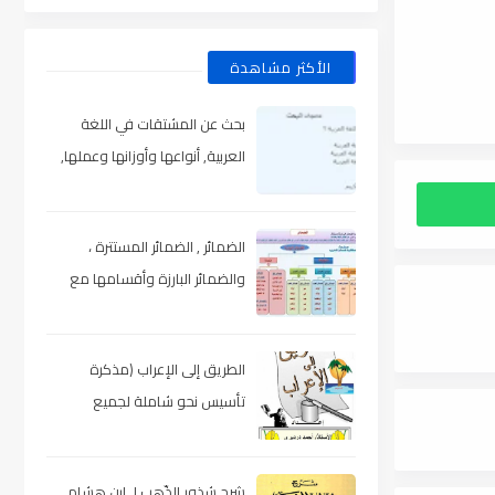
الأكثر مشاهدة
بحث عن المشتقات في اللغة
العربية, أنواعها وأوزانها وعملها,
مدعم بالأمثلة والصور , pdf
الضمائر , الضمائر المستترة ،
والضمائر البارزة وأقسامها مع
الشرح والتدريبات , شرح مبسط مع
الأمثلة وتحميل pdf
الطريق إلى الإعراب (مذكرة
تأسيس نحو شاملة لجميع
المراحل) , pdf
شرح شذور الذّهب لـ ابن هشام