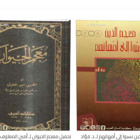
ن نسبوا إلى أمهاتهم لـ د. فؤاد
تحميل معجم الحيوان لـ أمين المعلوف , df