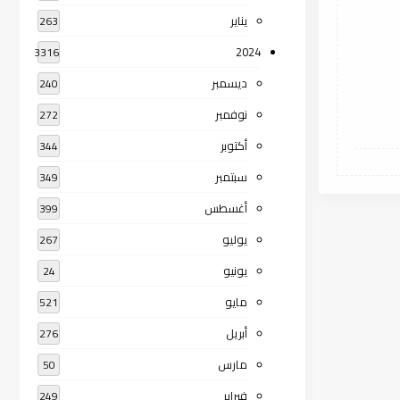
يناير
263
2024
3316
ديسمبر
240
نوفمبر
272
أكتوبر
344
سبتمبر
349
أغسطس
399
يوليو
267
يونيو
24
مايو
521
أبريل
276
مارس
50
فبراير
249