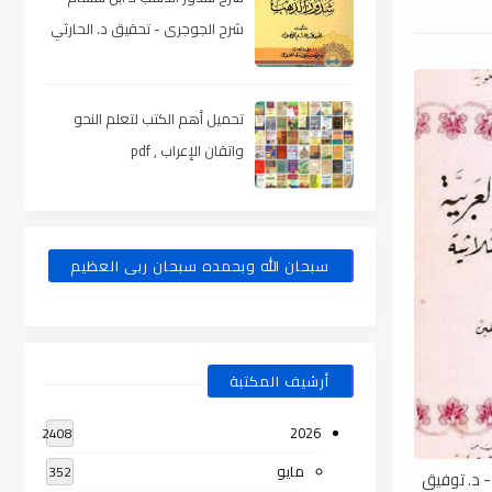
شرح الجوجرى - تحقيق د. الحارثي
، pdf
تحميل أهم الكتب لتعلم النحو
واتقان الإعراب , pdf
سبحان الله وبحمده سبحان ربى العظيم
أرشيف المكتبة
2026
2408
مايو
352
 - د. توفيق