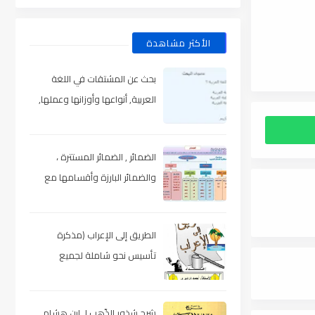
الأكثر مشاهدة
بحث عن المشتقات في اللغة
العربية, أنواعها وأوزانها وعملها,
مدعم بالأمثلة والصور , pdf
الضمائر , الضمائر المستترة ،
والضمائر البارزة وأقسامها مع
الشرح والتدريبات , شرح مبسط مع
الأمثلة وتحميل pdf
الطريق إلى الإعراب (مذكرة
تأسيس نحو شاملة لجميع
المراحل) , pdf
شرح شذور الذّهب لـ ابن هشام