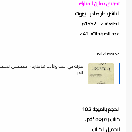
تحقيق : مازن المبارك
الناشر : دار صادر - بيروت
الطبعة: 2 - 1992م
عدد الصفحات: 241
قد يعجبك ايضا
نظرات في اللغة والأدب (ط طبارة) - مصطفى الغلايين
pdf
الحجم بالميجا: 10.2
كتاب بصيغة pdf .
لتحميل الكتاب