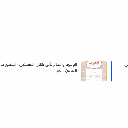
ي ،
الوجوه والنظائر لأبى هلال العسكري - تحقيق د. ح
الضامن ، pdf