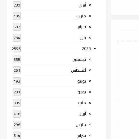
أبريل
280
مارس
405
فبراير
587
يناير
784
2025
2596
ديسمبر
358
أغسطس
251
يوليو
192
يونيو
201
مايو
305
أبريل
416
مارس
296
فبراير
314