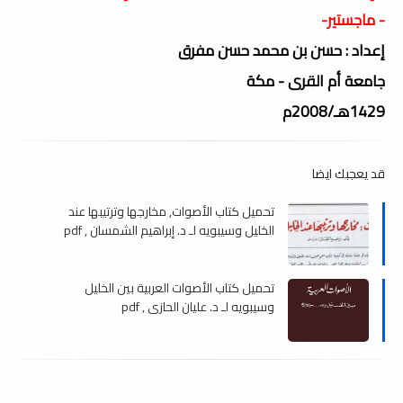
- ماجستير-
إعداد : حسن بن محمد حسن مفرق
جامعة أم القرى - مكة
1429هـ/2008م
قد يعجبك ايضا
تحميل كتاب الأصوات, مخارجها وترتيبها عند
الخليل وسيبويه لـ د. إبراهيم الشمسان , pdf
تحميل كتاب الأصوات العربية بين الخليل
وسيبويه لـ د. عليان الحازى , pdf