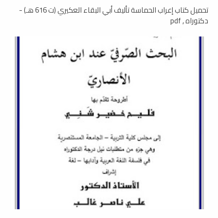
تحميل كتاب إعراب الحماسة تأليف أبي البقاء العكيري (ت 616 هـ) -
دكتوراه , pdf