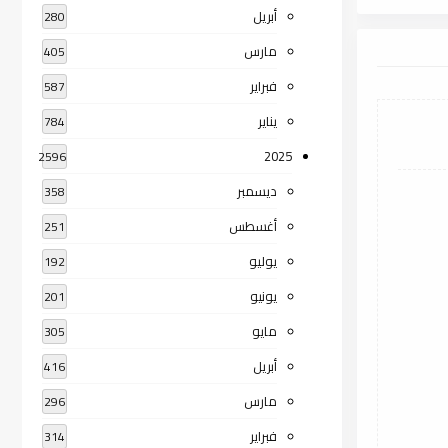
أبريل
280
مارس
405
فبراير
587
يناير
784
2025
2596
ديسمبر
358
أغسطس
251
يوليو
192
يونيو
201
مايو
305
أبريل
416
مارس
296
فبراير
314