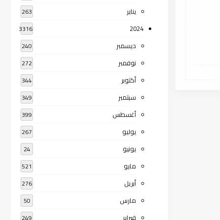
يناير
263
2024
3316
ديسمبر
240
نوفمبر
272
أكتوبر
344
سبتمبر
349
أغسطس
399
يوليو
267
يونيو
24
مايو
521
أبريل
276
مارس
50
فبراير
249