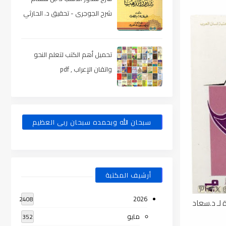
شرح الجوجرى - تحقيق د. الحارثي
، pdf
تحميل أهم الكتب لتعلم النحو
واتقان الإعراب , pdf
سبحان الله وبحمده سبحان ربى العظيم
أرشيف المكتبة
2026
2408
 لـ د.سعاد
مايو
352