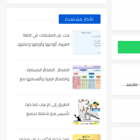
الأكثر مشاهدة
بحث عن المشتقات في اللغة
العربية, أنواعها وأوزانها وعملها,
مدعم بالأمثلة والصور , pdf
الضمائر , الضمائر المستترة ،
والضمائر البارزة وأقسامها مع
الأدلة النحوية الإجمالية في شرح أبن عصفور الكبير على جمل الزجاجي - ماجستير , pdf
الشرح والتدريبات , شرح مبسط مع
الأمثلة وتحميل pdf
الطريق إلى الإعراب (مذكرة
تأسيس نحو شاملة لجميع
المراحل) , pdf
شرح شذور الذّهب لـ ابن هشام