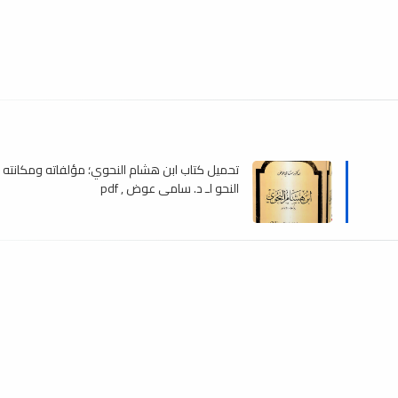
تحميل كتاب ابن هشام النحوي؛ مؤلفاته ومكانته
النحو لـ د. سامي عوض , pdf