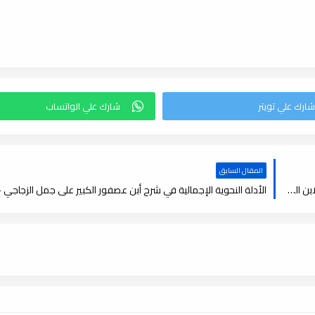
المقال السابق
أبو عبد الله الفخار وجهوده في الدراسات النحوية مع شرح جمل الزجاجي لابن الفخار - دكتوراه , pdf