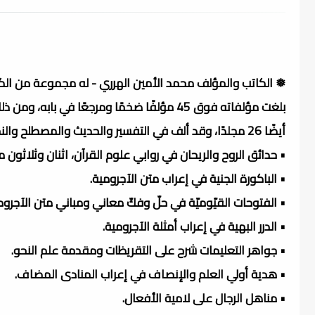
❅ الكاتب والمؤلف محمد الأمين الهرري - له مجموعة من الكت
أيضًا 26 مجلدًا، وقد ألف في التفسير والحديث والمصطلح والنحو والصرف والبلاغة والعروض والمنطق والسيرة، منها:
• حدائق الروح والريحان في روابي علوم القرآن، اثنان وثلاثون مج
• الباكورة الجنية في إعراب متن الآجرومية.
• الفتوحات القيّوميّة في حلّ وفكّ معاني ومباني متن الآجروم
• الدرر البهية في إعراب أمثلة الآجرومية.
• جواهر التعليمات شرح على التقريظات ومقدمة علم النحو.
• هدية أولي العلم والإنصاف في إعراب المنادى المضاف.
• مناهل الرجال على لامية الأفعال.