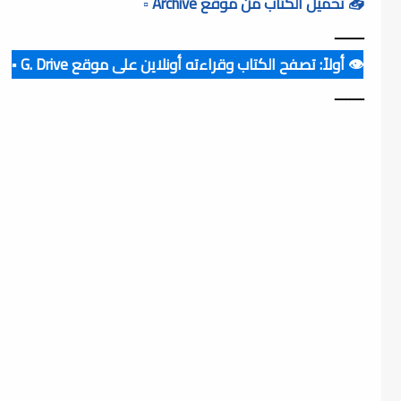
📥 تحميل الكتاب من موقع Archive ▫️
ــــــــ
👁️ أولاً: تصفح الكتاب وقراءته أونلاين على موقع G. Drive ▪️
ــــــــ