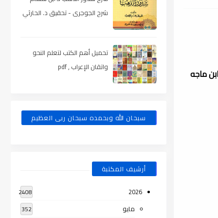
شرح الجوجرى - تحقيق د. الحارثي
، pdf
تحميل أهم الكتب لتعلم النحو
واتقان الإعراب , pdf
دًا، وشرحه لصحيح مسلم 26 مجلدًا، وسنن ابن ماجه
سبحان الله وبحمده سبحان ربى العظيم
أرشيف المكتبة
2026
2408
مايو
352