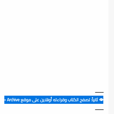
ــــــــ
👁️ ثانياً: تصفح الكتاب وقراءته أونلاين على موقع Archive ▪️
ــــــــ