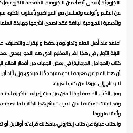
الآجُرُّومِيَّة (تسمى أيضاً: متن الآجُرّومية، المقدمة الآجُرّومية)
عن الكلام وأنواعه وتسلسل مع المواضيع بأسلوب ابتكره، سهل 
ولأهمية الآجرومية البالغة فقد تصدى لشرحها جهابذة العلماء
اعتمد عند أهل العلم وتداولوه بالحفظ والإقراء والتصنيف، 
اللبنة الأولى في هذا الفن العظيم الذي هو النحو، يوصي بعض
كتاب (العوامل الجرجانية) في بعض الجهات من أقطار العالم 
أن هذا القدر من معرفة النحو مفيد جدًّا للمبتدئ، وإن أراد أن يص
لا يحتاج إلى غيرها من كتب العربية.
ومن الكتب الخادمة لهذا المتن من حيث إعرابه الباكورة الجنية 
وقد اعتنت " مكتبة لسان العرب " بنشر هذا الكتاب لما تضمنه
وأغثنا ملهوفاً.
والكتاب عبارة عن كتاب إلكتروني،.بامكانك قراءته أونلاين أو 