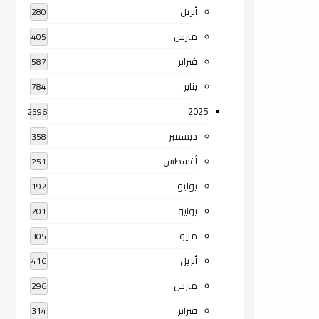
أبريل
280
مارس
405
فبراير
587
يناير
784
2025
2596
ديسمبر
358
أغسطس
251
يوليو
192
يونيو
201
مايو
305
أبريل
416
مارس
296
فبراير
314