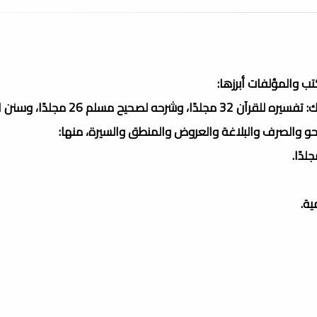
ب والمؤلفات أبرزها:
بلغت مؤلفاته فوق 45 مؤلفًا ضخمًا ومرجعًا في بابه، ومن ذلك: تفسيره للقرآن 32 مجل
لدًا.
ية.