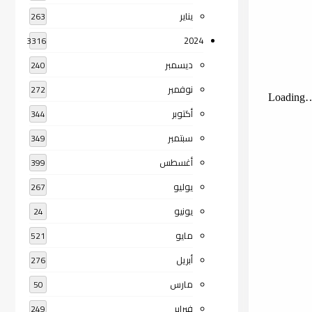
يناير
263
2024
3316
ديسمبر
240
نوفمبر
272
أكتوبر
344
سبتمبر
349
أغسطس
399
يوليو
267
يونيو
24
مايو
521
أبريل
276
مارس
50
فبراير
249