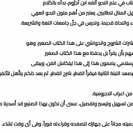
 كتاب في علم النحو ألفه ابن آجرّوم، بدأه بالكلام
المنال للطالبين. يعتبر من أهم متون النحو العربي
 والنحاة قديما، وتدرس في جلّ جامعات اللغة والشريعة.
عشرات الشروح والحواشي على هذا الكتاب الصغير، وهو
هم بأن يقرأ بل يحفظ مع هذا الكتاب الصغير
الإسلامي يضمون هذا إلى هذا ليتكامل الفن، ويبقى
عد اللبنة الثانية فيقرأ القطر، شرح القطر، ثم بعد ذلكم يتأهل للألفية
من اعراب الاجرومية.
 من تسهيل وتيسير وتفصيل، عسى أن نكون بهذا الصنيع قد أسدينا مع
تحميله مجاناً على جهازك لتصفحه وقراءته فوراً، وفى أى وقت تشاء.