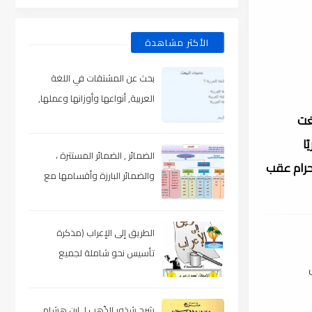
الأكثر مشاهدة
بحث عن المشتقات في اللغة
العربية, أنواعها وأوزانها وعملها,
ي. بلغت
مدعم بالأمثلة والصور , pdf
 يوم الاثنين 7 ربيع الأول 1441 هجريًا
الضمائر , الضمائر المستترة ،
سجد الحرام عقب
والضمائر البارزة وأقسامها مع
الشرح والتدريبات , شرح مبسط مع
الأمثلة وتحميل pdf
الطريق إلى الإعراب (مذكرة
تأسيس نحو شاملة لجميع
المراحل) , pdf
شرح شذور الذّهب لـ ابن هشام