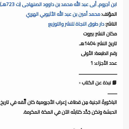
ابن آجروم, أبى عبد الله محمد بن داوود الصنهاجى (ت 723هـ)
المؤلف:
محمد أمين بن عبد الله الأثيوبي الهرري
الناشر:
دار طوق النجاة للنشر والتوزيع
مكان النشر: بيروت
تاريخ النشر: 1404هـ
رقم الطبعة: الأولى
عدد الأجزاء: 1
ـــــــــــــــــــــــــــــــــ
📘 نبذة عن الكتاب ▫️
ــــــــ
الباكورةُ الجنية مِن قطاف إعراب الأجرومية كان ألَّفه في تاريخ
الحبشة ولكن جَدَّد كتابتَه الآن في المكة المكرمة.