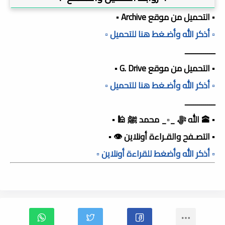
▪️ التحميل من موقع Archive ▪️
▫️ أذكر الله وأضـغط هنا للتحميل ▫️
ـــــــــــــــ
▪️ التحميل من موقع G. Drive ▪️
▫️ أذكر الله وأضـغط هنا للتحميل ▫️
ـــــــــــــــ
▪️ 🕋 الله ﷻ _▫️_ محمد ﷺ 🕌 ▪️
▪️ التصـفح والقـراءة أونلاين 👁️ ▪️
▫️ أذكر الله وأضغط للقراءة أونلاين ▫️