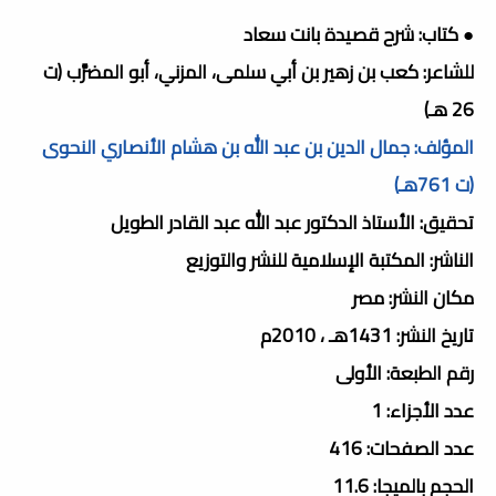
● كتاب: شرح قصيدة بانت سعاد
للشاعر: كعب بن زهير بن أبي سلمى، المزني، أبو المضرَّب (ت
26 هـ)
المؤلف: جمال الدين بن عبد الله بن هشام الأنصاري النحوى
(ت 761هـ)
تحقيق: الأستاذ الدكتور عبد الله عبد القادر الطويل
الناشر: المكتبة الإسلامية للنشر والتوزيع
مكان النشر: مصر
تاريخ النشر: 1431هـ ، 2010م
رقم الطبعة: الأولى
عدد الأجزاء: 1
عدد الصفحات: 416
الحجم بالميجا: 11.6