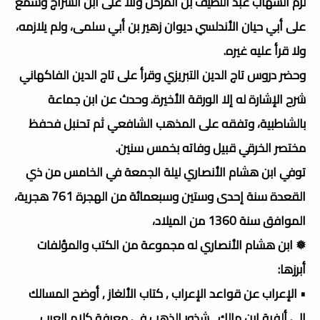
لزم الشهاب عبد اللطيف بن المرحل وتلا على ابن السراج وسمع
على أبي حيان الأندلسي ديوان زهير بن أبي سلمى، ولم يلازمه،
ولا قرأ عليه غيره.
وحضر دروس تاج الدين التبريزي وقرأ على تاج الدين الفاكهاني
شرح الإشارة له إلا الورقة الأخيرة. وحدث عن ابن جماعة
بالشاطبية، وتفقه على المذهب الشافعي ثم تحنبل فحفظ
مختصر الخرقي قبيل وفاته بخمس سنين.
توفي ابن هشام الأنصاري ليلة الجمعة في الخامس من ذي
القعدة سنة إحدى وستين وسبعمائة من الهجرة 761 هجرية،
الموافق سنة 1360 من الميلاد،
❅ ابن هشام الأنصاري له مجموعة من الكتب والمؤلفات
أبرزها:
• الإعراب عن قواعد الإعراب , كتاب الألغاز , أوضح المسالك
إلى ألفية ابن مالك , شذور الذهب في معرفة كلام العرب