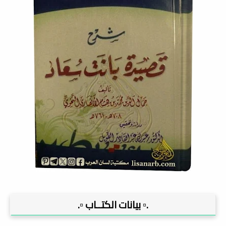
.▫️ بيانات الكتــاب ▫️.