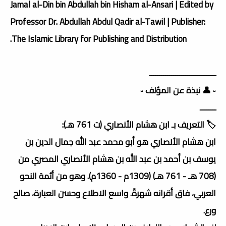
Jamal al-Din bin Abdullah bin Hisham al-Ansari | Edited by
Professor Dr. Abdullah Abdul Qadir al-Tawil | Publisher:
The Islamic Library for Publishing and Distribution.
ـــــــــــــــــــــــــــــــــ
▫️ 👤 نبذة عن المؤلف ▫️
ــــــــ
🏷️ التعريف بـ ابن هشام الأنصاري (ت 761 هـ):
ابن هشام الأنصاري هو أبو محمد عبد الله جمال الدين بن
يوسف بن أحمد بن عبد الله بن هشام الأنصاري المصري من
(708 هـ - 761 هـ) (1309م - 1360م). وهو من أئمة النحو
العربي، فاق أقرانه شهرةً. واسع الاطلاع وحسن العبارة، صالح
ورع.