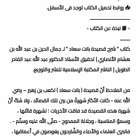
📥 روابط تحميل الكتاب توجد فى الأسفل.
ـــــــــــــــــــــــــــــــــ
▫️ 📘 نبذة عن الكتاب ▫️
ــــــــ
كتاب " شرح قصيدة بانت سعاد " لـ جمال الدين بن عبد الله بن
هشام الأنصاري | تحقيق الأستاذ الدكتور عبد الله عبد القادر
الطويل | الناشر المكتبة الإسلامية للنشر والتوزيع.
من الملاحظ أنّ قصيدة ( بانت سعاد ) لكعب بن زهير – رضي
الله عنه - كانت الأكثر شهرةً من بين تلك القصائد ، ولا شكّ أنّ
شهرة هذه القصيدة قد فاقت الأخريات ؛ لشهرة قائلها ،
وسموّ المناسبة ، وجلالة الممدوح - صلّى الله عليه وسلّم - .
فانبرى العلماء والأدباء والشّارحون يغوصون في أعماقها ،