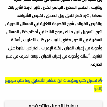
وشرحه , الجامع الصغير , الجامع الكبير , شرح البردة (شرح بانت
سعاد) , شرح قطر الندى وبل الصدى , تخليص الشواهد
وتلخيص الفوائد , شرح القصيدة اللغزية في المسائل النحوية ,
شرح التسهيل لابن مالك , فوح الشذا في أحكام كذا , المسائل
السفرية في النحو , مغني اللبيب عن كتب الأعاريب , أسئلة
وأجوبة في إعراب القرآن , نكتة الإعراب , اعتراض الشرط على
الشرط , أسئلة وأجوبة في إعراب القرآن , نزهة الطرف في علم
الصرف.
📥 تحميل كتب ومؤلفات ابن هشام الأنصاري وما كتب حولهم
(pdf)
.▫️ روابط التحميل والتصفح ▫️.