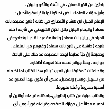
باحثين عن الدّرر الحسان ، في اللّغة والنَّحْو والبيان .
وأبرز هؤلاء العلماء الذين تصدّوا لها بالدّراسة والتّحليل :
الإمام الجليل ابن هشام الأنصاريّ في كتابه ( شرح قصيدة بانت
سعاد ) والإمام الجليل جلال الدّين السّيوطي في شرحه ( كنه
المراد في بيان بانت سعاد ) والعلامة عبد القادر البغداديّ في
شرحه ( حاشية على شرح بانت سعاد ) وغيرهم من العلماء .
وحقيقةً إنّ حبّاً عظيماً لهذه القصيدة قد ملك على الباحث
جوارحه ، وملأ جوانح نفسه منذ نعومة أظفاره.
وقد اعتنت " مكتبة لسان العرب " بنشر هذا الكتاب لما تضمنه
من تسهيل وتيسير وتفصيل، عسى أن نكون بهذا الصنيع قد
أسدينا معروفاً وأغثنا ملهوفاً.
والكتاب عبارة عن كتاب إلكتروني،.بامكانك قراءته أونلاين أو
تحميله مجاناً على جهازك لتصفحه وقراءته فوراً، وفى أى