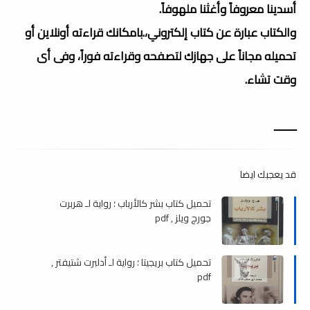
أسدينا معروفاً وأغثنا ملهوفاً.
والكتاب عبارة عن كتاب إلكتروني،.بامكانك قراءته أونلاين أو
تحميله مجاناً على جهازك لتصفحه وقراءته فوراً، وفى أى
وقت تشاء.
ــــــــ
قد يعجبك ايضا
تحميل كتاب بشر كالأرباب ؛ رواية لـ هربرت
جورج ويلز , pdf
تحميل كتاب بريجيتا ؛ رواية لـ أدلبرت شتيفتر ,
pdf