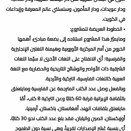
ودار عويدات، ودار المأمون، وسلسلتي عالم المعرفة وإبداعات
في الكويت.
▪️ الخطوط العريضة للمشروع:
ومايميّز هذا المشروع استناده إلى بضعة مبادئ، أهمها
الخروج من أسر المركزية الأوروبية وهيمنة اللغتين الإنجليزية
والفرنسية؛ أي الانفتاح على اللغات الأخرى لا سيّما اللغات
الشرقية ذات الأواصر والوشائج التاريخية والحضارية مع اللغة
العربية كاللغات الفارسية، التركية والأردية.
وبالفعل وصل عدد الكتب المترجمة عن الفارسية ومايتعلق
بالثقافة الإيرانية قرابة 60 كتابًا وعن التركية 8 كتب، أمّا
مايتعلق بثقافات الهند، أفغانستان، باكستان، أرمينيا،
أوزبكستان، الصين واليابان، فقد بلغ عدد الكتب نحو 30 كتابًا،
أي بنسبة عُشر الإصدارات تقريباً، وهي نسبة دون الطموح