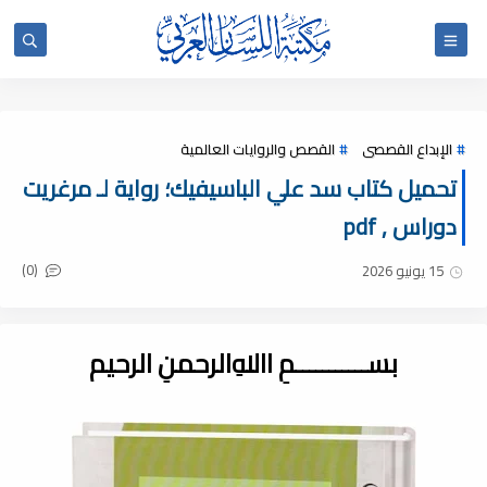
الإبداع القصصى
القصص والروايات العالمية
تحميل كتاب سد علي الباسيفيك؛ رواية لـ مرغريت
دوراس , pdf
(0)
15 يونيو 2026
بســـــــــــمِ اﷲِالرحمنِ الرحيم