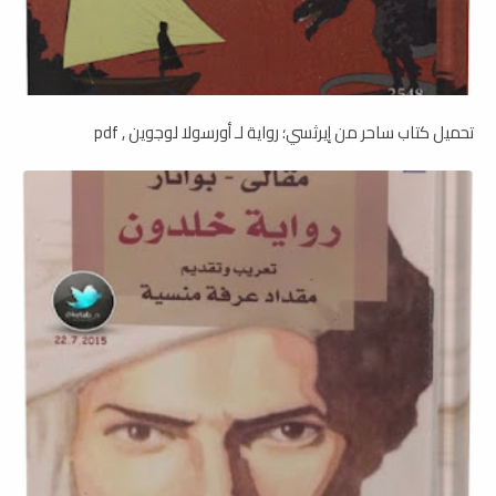
تحميل كتاب ساحر من إيرثسي؛ رواية لـ أورسولا لوجوين , pdf