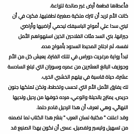
فأعطاها قطعة أرض غير صالحة للزراعة.
كانت الأم تريد أن تترك ملكية صغيرة لطفليها. فكرت في أن
تبني سدا علي أمواج الباسيفك ليحمي أراضيها وأراضي
جيرانها. بني السد مئات الفلاحين الذين استهواهم الأمل
نفسه، ثم اجتاح المحيط السدود بأمواج مده.
تبدأ رواية مرغريت دوراس في تللك الفترة. يعيش كل من الأم
وجوزيف البالغ العشرين من عمره وسوزان التي تبلغ السادسة
عشرة، حياة قاسية في بيتهم الخشبي الخرب.
لك يفارق الأمل الأم التي تحسب وتخطط، ولكن تملكها جنون
حريص، يمتزج بالحيلة والوعي، مرده خوفها من رحيل ولديها
النهائي، وهي تعرف أن هذا الرحيل قادم حتما.
وقد اعتنت " مكتبة لسان العرب " بنشر هذا الكتاب لما تضمنه
من تسهيل وتيسير وتفصيل، عسى أن نكون بهذا الصنيع قد