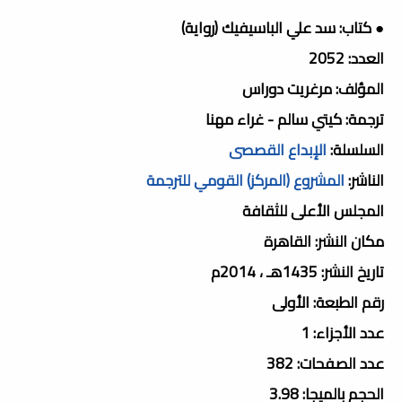
● كتاب: سد علي الباسيفيك (رواية)
العدد: 2052
المؤلف: مرغريت دوراس
ترجمة: كيتي سالم - غراء مهنا
السلسلة:
الإبداع القصصى
الناشر:
المشروع (المركز) القومي للترجمة
المجلس الأعلى للثقافة
مكان النشر: القاهرة
تاريخ النشر: 1435هـ ، 2014م
رقم الطبعة: الأولى
عدد الأجزاء: 1
عدد الصفحات: 382
الحجم بالميجا: 3.98