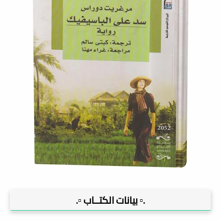
.▫️ بيانات الكتــاب ▫️.