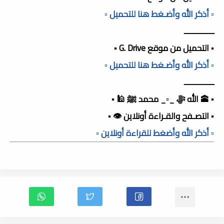
▫️ أذكر الله وأضـغط هنا للتحميل ▫️
ـــــــــــــــ
▪️ التحميل من موقع G. Drive ▪️
▫️ أذكر الله وأضـغط هنا للتحميل ▫️
ـــــــــــــــ
▪️ 🕋 الله ﷻ _▫️_ محمد ﷺ 🕌 ▪️
▪️ التصـفح والقـراءة أونلاين 👁️ ▪️
▫️ أذكر الله وأضغط للقراءة أونلاين ▫️