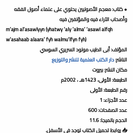
● كتاب: معجم الأصوليين يحتوي على علماء أصول الفقه
وأصحاب الآراء فيه والمؤلفين فيه
m’ajm al’asawlyyn (yhatwy ’aly ’alma’ ’asawl alfqh
w’asahaab alaara’ fyh walmu’lfyn fyh)
المؤلف: أبى الطيب مولود السريري السوسي
الناشر:
دار الكتب العلمية للنشر والتوزيع
مكان النشر: بيروت
الطبعة: الأولى، 1423هـ ، 2002م
رقم الطبعة: الأولى
عدد الأجزاء: 1
عدد الصفحات: 600
الحجم بالميجا: 11.6
📥 روابط تحميل الكتاب توجد فى الأسفل.