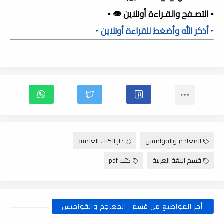
▪️ التصـفح والقـراءة أونلاين 👁️ ▪️
▫️ أذكر الله وأضغط للقراءة أونلاين ▫️
المعاجم والقواميس
دار الكتب العلمية
قسم اللغة العربية
كتب pdf
أخر المواضيع من قسم : المعاجم والقواميس