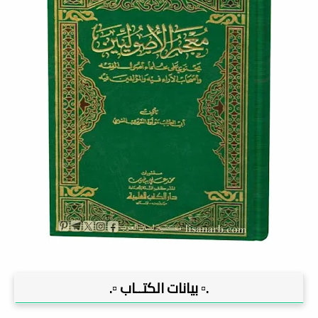
.▫️ بيانات الكتــاب ▫️.