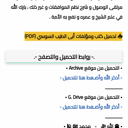
مرتقى الوصول و شرح نظم الموافقات و غير ذلك ، بارك الله
في علم الشيخ و عمره و نفع به الأمة .
📥 تحميل كتب ومؤلفات أبى الطيب السوسي (PDF)
.▫️ روابط التحميل والتصفح ▫️.
▪️ التحميل من موقع Archive ▪️
▫️ أذكر الله وأضـغط هنا للتحميل ▫️
ـــــــــــــــ
▪️ التحميل من موقع G. Drive ▪️
▫️ أذكر الله وأضـغط هنا للتحميل ▫️
ـــــــــــــــ
▪️ 🕋 الله ﷻ _▫️_ محمد ﷺ 🕌 ▪️