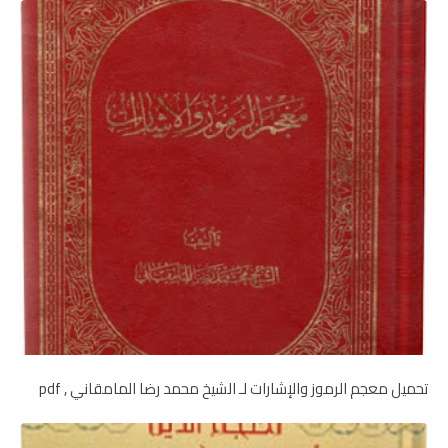
تحميل معجم الرموز والإشارات لـ الشيخ محمد رضا المامقاني , pdf