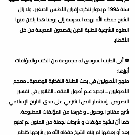
سنة 1994 م بدوار تنكرت إفران الأطلس الصغير ، ولا زال
الشيخ حفظه الله بهذه المدرسة إلى يومنا هذا يلقن فيها
العلوم الشرعية للطلبة الذين يقصدون المدرسة من كل
الأقطار.
❅ أبى الطيب السوسي له مجموعة من الكتب والمؤلفات
أبرزها:
منهج الأصوليين في بحث الدلالة اللفظية الوضعية ـ معجم
الأصوليين ــ تجديد علم أصول الفقه ـ القانون في تفسير
النصوص ـ إستثمار النص الشرعي على مدى التاريخ الإسلامي ـ
شرح مفتاح الوصول ـ و غيرها من المؤلفات المطبوعة.
كما أنّ للشيخ مؤلفات و شرحات لجملة من المتون لم تطبع
بعد أو بعضها لم ينته الشيخ حفظه الله من شرحها كنظم