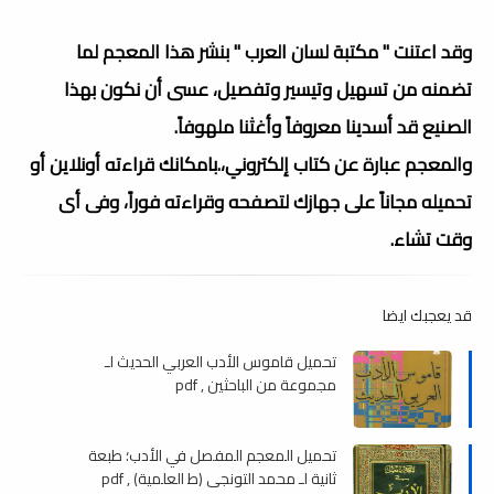
وقد اعتنت " مكتبة لسان العرب " بنشر هذا المعجم لما
تضمنه من تسهيل وتيسير وتفصيل، عسى أن نكون بهذا
الصنيع قد أسدينا معروفاً وأغثنا ملهوفاً.
والمعجم عبارة عن كتاب إلكتروني،.بامكانك قراءته أونلاين أو
تحميله مجاناً على جهازك لتصفحه وقراءته فوراً، وفى أى
وقت تشاء.
قد يعجبك ايضا
تحميل قاموس الأدب العربي الحديث لـ
مجموعة من الباحثين , pdf
تحميل المعجم المفصل في الأدب؛ طبعة
ثانية لـ محمد التونجي (ط العلمية) , pdf