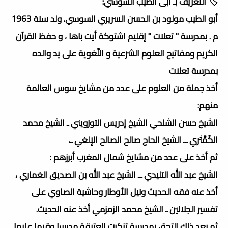
🏷️ التعريف بـ أبى الطيب السوسي:
أبو الطيب مولود بن الحسن السريري السوسي. ولد سنة 1963
م . بمدرسة " تعلات " إقليم اشتوكة أيت باها ، و حفظ القرآن
الكريم ومفاتيح العلوم الشرعية و اللّغوية على يد والده
بمدرسة تعلات
أخذ جملة من العلوم على عدد من مشايخ سوس العالمة
منهم:
الشيخ حسن الشلحي الشيخ إدريس التوزويني ـ الشيخ محمد
الكُمَّثري ــ الشيخ الحاج صالح الصالح الإلغي ـ.
ثم أخذ على عدد من مشايخ شمال المغرب أبرزهم :
الشيخ عبد الله التليدي ــ الشيخ عبد الله بن الصديق الغماري ،
أخذ عنه فقه الحديث ونيل الأوطار وحاشية الصاوي على
تفسير الجلالين ـ الشيخ محمد الزمزمي أخذ عنه الحديث.
ثم بعد ذلك التحق بمدرسة تنكرت العتيقة مدرسا وقيما عليها