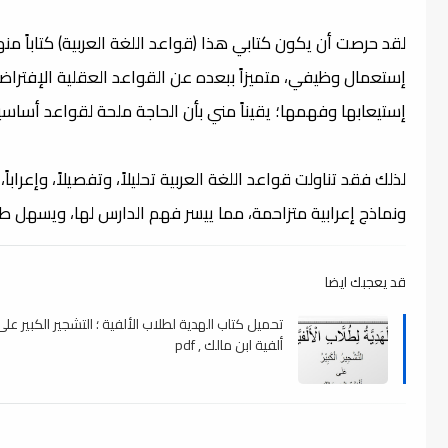
لقد حرصت أن يكون كتابي هذا (قواعد اللغة العربية) كتاباً منهجي
إستعمال وظيفي، متميزاً ببعده عن القواعد العقلية الإفتراضي
إستيعابها وفهمها؛ يقيناً مني بأن الحاجة ملحة لقواعد أساسية
لذلك فقد تناولت قواعد اللغة العربية تحليلاً، وتفصيلاً، وإعراب
ونماذج إعرابية متزاحمة، مما ييسر فهم الدارس لها، ويسهل 
قد يعجبك ايضا
تحميل كتاب الهدية لطلاب الألفية ؛ التشجير الكبير على
ألفية ابن مالك , pdf