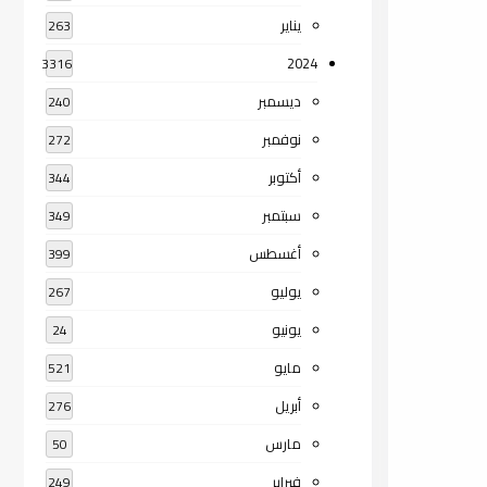
يناير
263
2024
3316
ديسمبر
240
نوفمبر
272
أكتوبر
344
سبتمبر
349
أغسطس
399
يوليو
267
يونيو
24
مايو
521
أبريل
276
مارس
50
فبراير
249