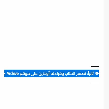
ــــــــ
👁️ ثانياً: تصفح الكتاب وقراءته أونلاين على موقع Archive ▪️
ــــــــ