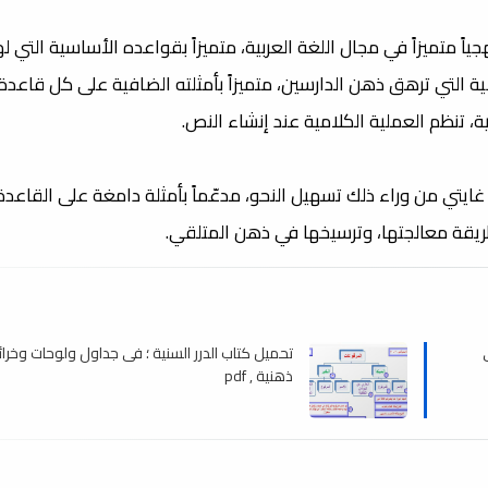
اً متميزاً في مجال اللغة العربية، متميزاً بقواعده الأساسية التي له
ة التي ترهق ذهن الدارسين، متميزاً بأمثلته الضافية على كل قاعدة 
، تنظم العملية الكلامية عند إنشاء النص.
اً، غايتي من وراء ذلك تسهيل النحو، مدعّماً بأمثلة دامغة على القاعدة
طريقة معالجتها، وترسيخها في ذهن المتلقي.
تحميل كتاب الدرر السنية ؛ فى جداول ولوحات وخرا
ذهنية , pdf