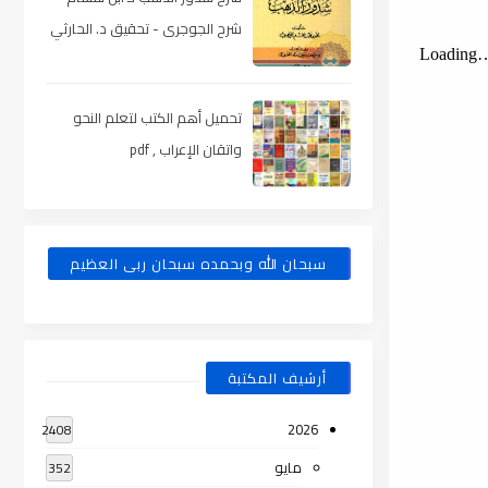
شرح الجوجرى - تحقيق د. الحارثي
، pdf
تحميل أهم الكتب لتعلم النحو
واتقان الإعراب , pdf
سبحان الله وبحمده سبحان ربى العظيم
أرشيف المكتبة
2026
2408
مايو
352