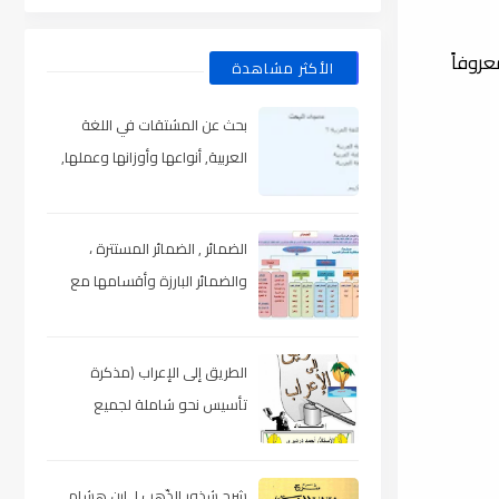
روفاً
الأكثر مشاهدة
بحث عن المشتقات في اللغة
العربية, أنواعها وأوزانها وعملها,
مدعم بالأمثلة والصور , pdf
الضمائر , الضمائر المستترة ،
والضمائر البارزة وأقسامها مع
الشرح والتدريبات , شرح مبسط مع
الأمثلة وتحميل pdf
الطريق إلى الإعراب (مذكرة
تأسيس نحو شاملة لجميع
المراحل) , pdf
شرح شذور الذّهب لـ ابن هشام