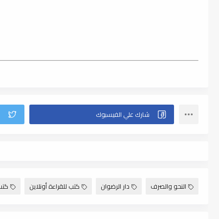
النحو والصرف
دار الرضوان
كتب للقراءة أونلاين
كتب f