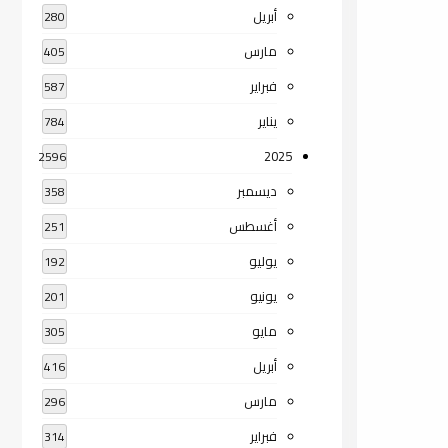
أبريل
280
مارس
405
فبراير
587
يناير
784
2025
2596
ديسمبر
358
أغسطس
251
يوليو
192
يونيو
201
مايو
305
أبريل
416
مارس
296
فبراير
314