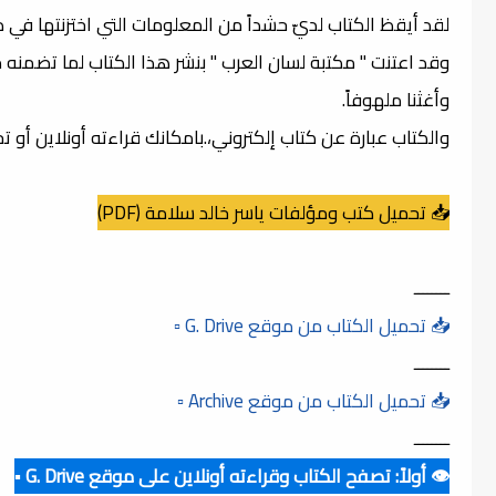
لقد أيقظ الكتاب لديّ حشداً من المعلومات التي اختزنتها في ذا
وقد اعتنت " مكتبة لسان العرب " بنشر هذا الكتاب لما تضمنه
وأغثنا ملهوفاً.
والكتاب عبارة عن كتاب إلكتروني،.بامكانك قراءته أونلاين أو 
📥 تحميل كتب ومؤلفات ياسر خالد سلامة (PDF)
ــــــــ
📥 تحميل الكتاب من موقع G. Drive ▫️
ــــــــ
📥 تحميل الكتاب من موقع Archive ▫️
ــــــــ
👁️ أولاً: تصفح الكتاب وقراءته أونلاين على موقع G. Drive ▪️