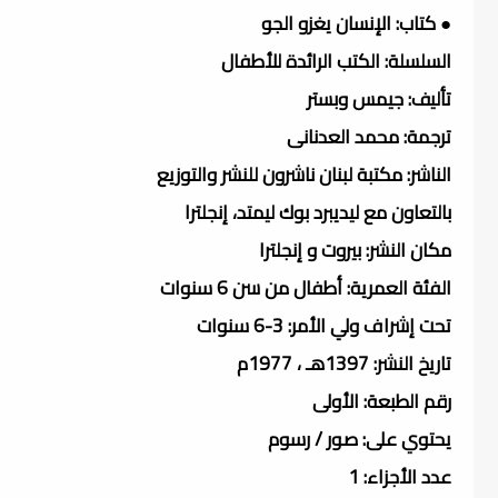
● كتاب: الإنسان يغزو الجو
السلسلة: الكتب الرائدة للأطفال
تأليف: جيمس وبستر
ترجمة: محمد العدنانى
الناشر: مكتبة لبنان ناشرون للنشر والتوزيع
بالتعاون مع ليديبرد بوك ليمتد، إنجلترا
مكان النشر: بيروت و إنجلترا
الفئة العمرية: أطفال من سن 6 سنوات
تحت إشراف ولي الأمر: 3-6 سنوات
تاريخ النشر: 1397هـ ، 1977م
رقم الطبعة: الأولى
يحتوي على: صور / رسوم
عدد الأجزاء: 1