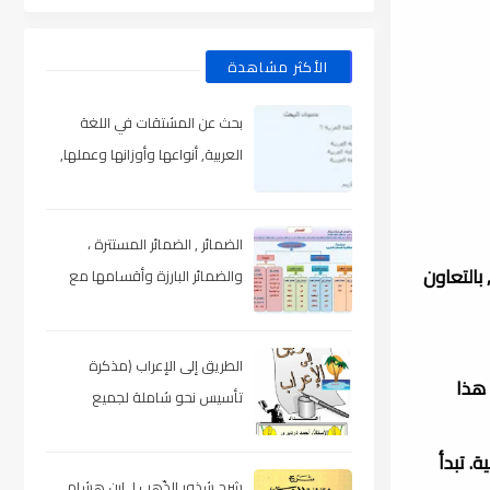
الأكثر مشاهدة
بحث عن المشتقات في اللغة
العربية, أنواعها وأوزانها وعملها,
مدعم بالأمثلة والصور , pdf
الضمائر , الضمائر المستترة ،
بالتعاون
والضمائر البارزة وأقسامها مع
الشرح والتدريبات , شرح مبسط مع
الأمثلة وتحميل pdf
الطريق إلى الإعراب (مذكرة
 هذا
تأسيس نحو شاملة لجميع
المراحل) , pdf
. تبدأ
شرح شذور الذّهب لـ ابن هشام