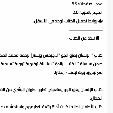
عدد الصفحات: 55
الحجم بالميجا: 2.0
📥 روابط تحميل الكتاب توجد فى الأسفل.
ـــــــــــــــــــــــــــــــــ
▫️ 📘 نبذة عن الكتاب ▫️
ــــــــ
كتاب " الإنسان يغزو الجو " لـ جيمس وبستر | ترجمة محمد العد
ضمن سلسلة " الكتب الرائدة " سلسلة ترفيهية تربوية تعليمية تث
مع ليديبرد بوك ليمتد - إنجلترا.
كتاب الإنسان يغزو الجو يستعرض تطور الطيران البشري من القد
المجال.
كتب للأطفال لطالما كانت أداة رائعة لتعليمهم واستكشاف عوالم