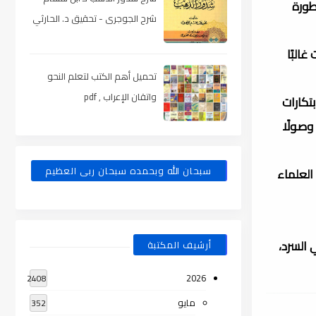
طورة
شرح الجوجرى - تحقيق د. الحارثي
، pdf
البًا
تحميل أهم الكتب لتعلم النحو
واتقان الإعراب , pdf
تكارات
 وصولًا
سبحان الله وبحمده سبحان ربى العظيم
العلماء
السرد،
أرشيف المكتبة
2026
2408
مايو
352