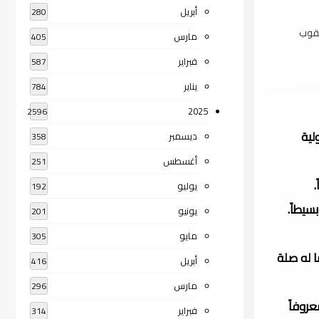
أبريل
280
عقوب
مارس
405
فبراير
587
يناير
784
2025
2596
لية
ديسمبر
358
أغسطس
251
.
يوليو
192
سيطاً.
يونيو
201
مايو
305
 له صلة
أبريل
416
مارس
296
روفاً
فبراير
314