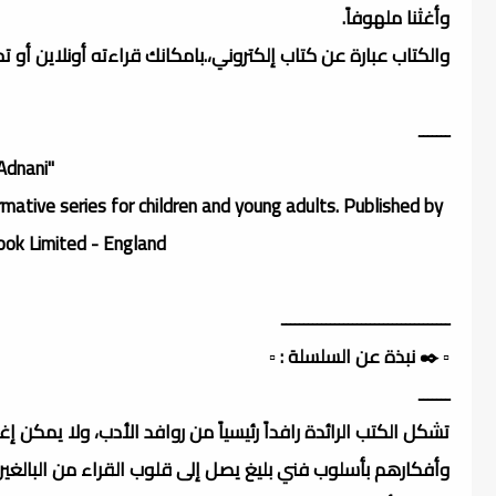
وأغثنا ملهوفاً.
والكتاب عبارة عن كتاب إلكتروني،.بامكانك قراءته أونلاين أو 
ـــــــ
"Man Conquers the Air" by James Webster | Translated by Muhammad Al-Adnani
rmative series for children and young adults. Published by
ok Limited - England.
ــــــــــــــــــــــــــــــــــــــ
▫️ ✒️ نبذة عن السلسلة : ▫️
ـــــــ
تشكل الكتب الرائدة رافداً رئيسياً من روافد الأدب، ولا يمكن إغف
وأفكارهم بأسلوب فني بليغ يصل إلى قلوب القراء من البالغين