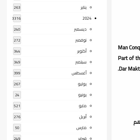
يناير
263
2024
3316
ديسمبر
240
نوفمبر
272
أكتوبر
344
Part of th
سبتمبر
349
Dar Makta
أغسطس
399
يوليو
267
يونيو
24
مايو
521
أبريل
276
ءهم
مارس
50
فبراير
249