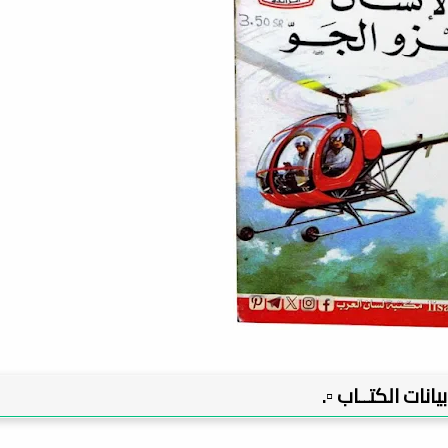
 بيانات الكتــاب ▫️.