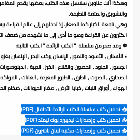
وهكذا أتت عناوين سلاسل هذه الكتب، بعضها يقدم المغامرة 
والتشويق والمتعة اللطيفة.
وهي نافعة للكبار كما للصغار، إذ تدخلهم إلى عالم القراءة 
الكثيرون عن القراءة وهو ما أدى إلى ما نشهده من ضعف الث
❅ وقد صدر من سلسلة " الكتب الرائدة " الكتب التالية:
• الأسنان , الأسود والنمور , الإنسان يركب البحر , الإنسان يغزو الج
الجسور , الجنود , الحصون والقلاع , الخبز , الدببة , الدينوصور
الصحاري , الصوت , الطرق , الطيور المغردة , الغابات , الفواكه والث
الهواء , أوراق النبات , خبايا الأرض , صغار الحيوانات , ضخام الح
📥 تحميل كتب سلسلة الكتب الرائدة للأطفال (PDF)
📥 تحميل كتب وإصدارات ليديبيرد بوك ليمتد (PDF)
📥 تحميل كتب وإصدارات مكتبة لبنان ناشرون (PDF)