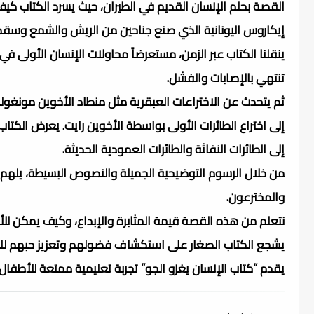
القصة بحلم الإنسان القديم في الطيران، حيث يسرد الكتاب ك
إيكاروس اليونانية الذي صنع جناحين من الريش والشمع وسق
ينقلنا الكتاب عبر الزمن، مستعرضاً محاولات الإنسان الأولى في
تنتهي بالإصابات والفشل.
ثم يتحدث عن الاختراعات العبقرية مثل منطاد الأخوين مونغولف
إلى اختراع الطائرات الأولى بواسطة الأخوين رايت. يعرض الكتاب أ
إلى الطائرات النفاثة والطائرات العمودية الحديثة.
من خلال الرسوم التوضيحية الجميلة والنصوص البسيطة، يلهم الك
والمخترعون.
نتعلم من هذه القصة قيمة المثابرة والإبداع، وكيف يمكن لل
يشجع الكتاب الصغار على استكشاف فضولهم وتعزيز حبهم للت
يقدم “كتاب الإنسان يغزو الجو” تجربة تعليمية ممتعة للأطفال