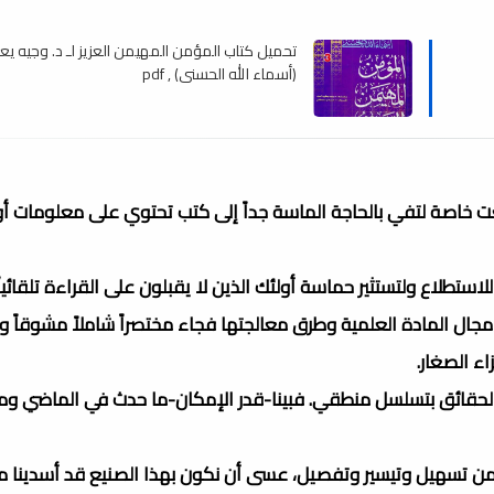
تحميل كتاب المؤمن المهيمن العزيز لـ د. وجيه ي
(أسماء الله الحسنى) , pdf
 خاصة لتفي بالحاجة الماسة جداً إلى كتب تحتوي على معلومات أو
استطلاع ولتستثير حماسة أولئك الذين لا يقبلون على القراءة تلقائياً
ال المادة العلمية وطرق معالجتها فجاء مختصراً شاملاً مشوقاً وب
ء الصغار.
 الحقائق بتسلسل منطقي. فبينا-قدر الإمكان-ما حدث في الماضي وما
 من تسهيل وتيسير وتفصيل، عسى أن نكون بهذا الصنيع قد أسدينا مع