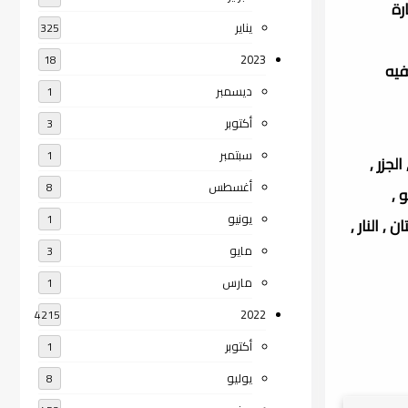
رة
يناير
325
2023
18
فيه
ديسمبر
1
أكتوبر
3
سبتمبر
1
لجزر ,
أغسطس
8
 ,
يونيو
1
, النار ,
مايو
3
مارس
1
2022
4215
أكتوبر
1
يوليو
8