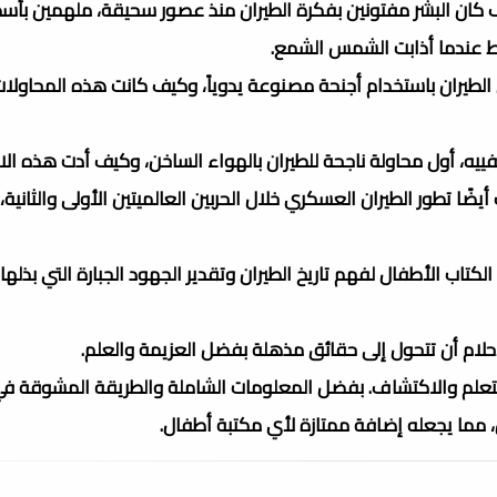
يف كان البشر مفتونين بفكرة الطيران منذ عصور سحيقة، ملهمين بأس
ط عندما أذابت الشمس الشمع.
 الطيران باستخدام أجنحة مصنوعة يدوياً، وكيف كانت هذه المحاولات غ
ييه، أول محاولة ناجحة للطيران بالهواء الساخن، وكيف أدت هذه الاب
يضًا تطور الطيران العسكري خلال الحربين العالميتين الأولى والثانية،
تاب الأطفال لفهم تاريخ الطيران وتقدير الجهود الجبارة التي بذلها 
أحلام أن تتحول إلى حقائق مذهلة بفضل العزيمة والعلم.
علم والاكتشاف. بفضل المعلومات الشاملة والطريقة المشوقة في 
، مما يجعله إضافة ممتازة لأي مكتبة أطفال.