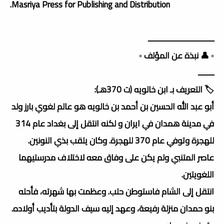
Masriya Press for Publishing and Distribution.
ـــــــــــــــــــــــــــــــــ
▫️ 👤 نبذة عن المؤلف ▫️
ــــــــ
🏷️ التعريف بـ ابن خالويه (ت 370هـ):
أبو عبد الله الحسين بن أحمد بن خالويه هو عالم لغوي بارز ولد
في مدينة همدان في ايران و لكنه انتقل إلى بغداد عام 314
للهجرة وتوفي عام 370 للهجرة. وكان يلقب بذي النونين.
عاصر المتنبي ولم يكن على وفاق معه لاختلاف مدرستيهما
اللغويتين.
انتقل إلى الشام فاستوطن حلب. وعظمت بها شهرته، فأحله
بنو حمدان منزلة رفيعة، وعهد إليه سيف الدولة بتأديب أولاده.