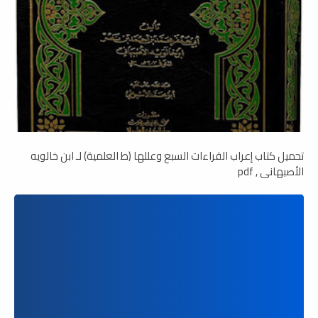
تحميل كتاب إعراب القراءات السبع وعللها (ط العلمية) لـ ابن خالويه
الأصبهاني , pdf