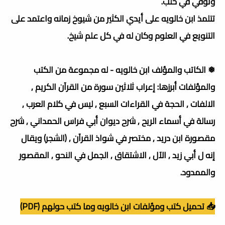
وتوفي في حلب.
تتلمذ ابن خالويه على أيدي الكثير من شيوخ زمانه واعتمد على
التنويع في العلوم وكان له في كل علم شيخ.
❅ الكاتب والمؤلف ابن خالويه - له مجموعة من الكتب
والمؤلفات أبرزها: إعراب ثلاثين سورة من القرآن الكريم ,
الالفات , الحجة في القراءات السبع , ليس في كلام العرب ,
رسالة في أسماء الريح , شرح ديوان أبي فراس الحمداني , شرح
مقصورة ابن دريد , مختصر في شواذ القرآن , (الشجر) ويقال
إنه ل أبي زيد , الآل , الاشتقاق , الجمل في النحو , المقصور
والممدود.
📥 تحميل كتب ومؤلفات ابن خالويه وما كتب حولهم (PDF)