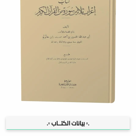
.▫️ بيانات الكتــاب ▫️.