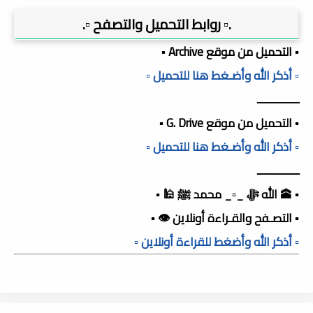
.▫️ روابط التحميل والتصفح ▫️.
▪️ التحميل من موقع Archive ▪️
▫️ أذكر الله وأضـغط هنا للتحميل ▫️
ـــــــــــــــ
▪️ التحميل من موقع G. Drive ▪️
▫️ أذكر الله وأضـغط هنا للتحميل ▫️
ـــــــــــــــ
▪️ 🕋 الله ﷻ _▫️_ محمد ﷺ 🕌 ▪️
▪️ التصـفح والقـراءة أونلاين 👁️ ▪️
▫️ أذكر الله وأضغط للقراءة أونلاين ▫️