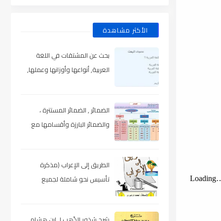
الأكثر مشاهدة
بحث عن المشتقات في اللغة
العربية, أنواعها وأوزانها وعملها,
مدعم بالأمثلة والصور , pdf
الضمائر , الضمائر المستترة ،
والضمائر البارزة وأقسامها مع
الشرح والتدريبات , شرح مبسط مع
الأمثلة وتحميل pdf
الطريق إلى الإعراب (مذكرة
تأسيس نحو شاملة لجميع
المراحل) , pdf
شرح شذور الذّهب لـ ابن هشام