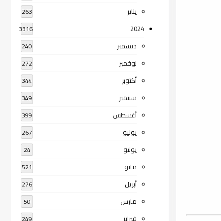
يناير
263
2024
3316
ديسمبر
240
نوفمبر
272
أكتوبر
344
سبتمبر
349
أغسطس
399
يوليو
267
يونيو
24
مايو
521
أبريل
276
مارس
50
فبراير
249