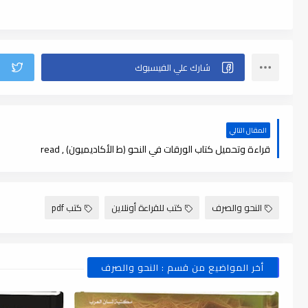
المقال التالي
قراءة وتحميل كتاب الورقات في النحو (ط الأكاديميون) , read
النحو والصرف
كتب للقراءة أونلاين
كتب pdf
أخر المواضيع من قسم : النحو والصرف