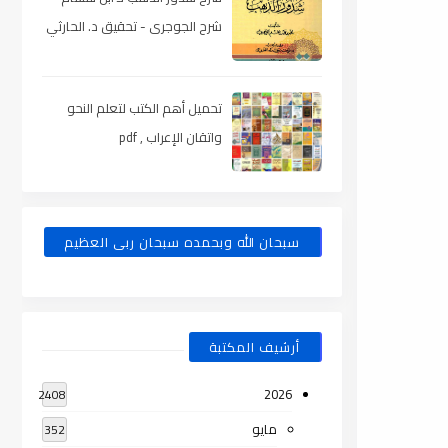
شرح الجوجرى - تحقيق د. الحارثي
، pdf
تحميل أهم الكتب لتعلم النحو
واتقان الإعراب , pdf
سبحان الله وبحمده سبحان ربى العظيم
أرشيف المكتبة
2026
2408
مايو
352