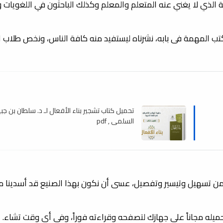
ة الذي لا يغني عنه المتعلم والمعلم وكذلك الباحثون في اللغويات 
الكتب المهمة فى بابه، نشرناه ليستفيد منه كافة الناس، ونخص طلاب ا
تحميل كتاب تشجير بناء الأفعال لـ د. سلطان بن جبي
السلمى , pdf
 من تسهيل وتيسير وتفصيل، عسى أن نكون بهذا الصنيع قد أسدينا مع
تحميله مجاناً على جهازك لتصفحه وقراءته فوراً، وفى أى وقت تشاء.