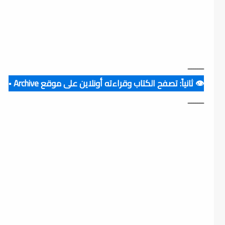
ــــــــ
👁️ ثانياً: تصفح الكتاب وقراءته أونلاين على موقع Archive ▪️
ــــــــ