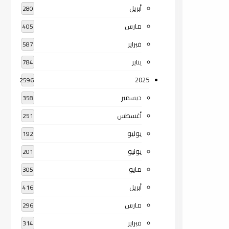
أبريل
280
مارس
405
فبراير
587
يناير
784
2025
2596
ديسمبر
358
أغسطس
251
يوليو
192
يونيو
201
مايو
305
أبريل
416
مارس
296
فبراير
314