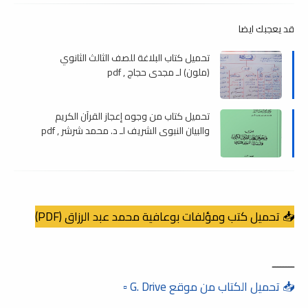
قد يعجبك ايضا
تحميل كتاب البلاغة للصف الثالث الثانوي
(ملون) لـ مجدي حجاج , pdf
تحميل كتاب من وجوه إعجاز القرآن الكريم
والبيان النبوي الشريف لـ د. محمد شرشر , pdf
📥 تحميل كتب ومؤلفات بوعافية محمد عبد الرزاق (PDF)
ــــــــ
📥 تحميل الكتاب من موقع G. Drive ▫️