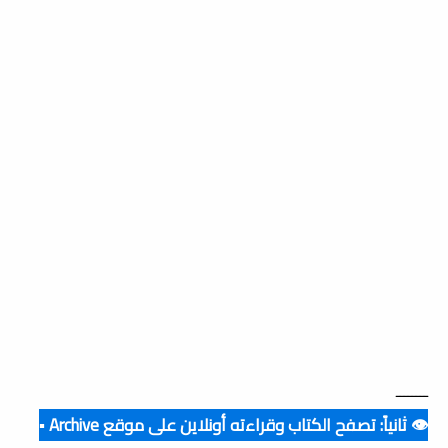
ــــــــ
👁️ ثانياً: تصفح الكتاب وقراءته أونلاين على موقع Archive ▪️