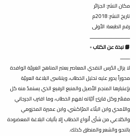
مكان النشر: الجزائر
تاريخ النشر: 2018م
رقم الطبعة: الأولى
ـــــــــــــــــــــــــــــــــ
📘 نبذة عن الكتاب
▫️
ــــــــ
لا يزال الدّرس النقدي المعاصر يعتبر المناهج الغربيّة الوافدة
محوراً يدور عليه تحليل الخطاب، ويتناسى البلاغة العربيّة
بإعتبارها المنجم الأصيل والمنبع الرفيع الذي يستمدّ منه كل
مفسّر وكل قارئ آليّاته لفهم الخطاب، وما اقترب الجرجاني
والآمدي وابن البنّاء المرّاكشي، وابن عميرة المخزومي
والكلاعي من شتّى أنواع الخطاب إلا بآليات البلاغة المعضودة
بالنحو والشعر والمنطق كذلك.