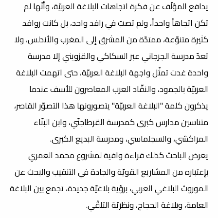
يدافع المؤلّف عن فكرة اتجاهات البلاغة العربيّة، وأنّها لم
تكن اتجاهاً واحداً، ولم تصبّ في رافد واحد، بل كانت روافد
كثيرة متنوّعة، ممتدّة من المشرق إلى المغرب والأندلس،
ولا
تعدّ مدرسة الجرجاني عبر السكاكي والقزويني إلا مدرسة
واحدة غدت تمثّل واجهة البلاغة العربيّة، حتى اتهمت البلاغة
العربيّة بالجمود، والنقّاد العرب المعاصرون للأسف عندما
يذكرون كلمة "البلاغة العربيّة" يتصورونها هذا التصوّر القاصر،
متناسين مدارس كبرى كمدرسة القرطاجنّي، وابن البنّاء
المراكشي، والسجلماسي، ومدرسة البديع الكبرى.
يعرض الباحث كذلك قراءة وافية لمشروع محمد العمري
بإعتباره من المشاريع القويّة والجادة في التنقيب والبحث عن
الموروث البلاغي العربي، برؤية بلاغيّة جديدة، تجمع بين البلاغة
العامة، وبلاغة الحجاج، ونظريّة التلقّي.