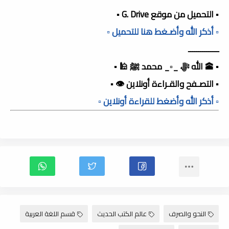
▪️ التحميل من موقع G. Drive ▪️
▫️ أذكر الله وأضـغط هنا للتحميل ▫️
ـــــــــــــــ
▪️ 🕋 الله ﷻ _▫️_ محمد ﷺ 🕌 ▪️
▪️ التصـفح والقـراءة أونلاين 👁️ ▪️
▫️ أذكر الله وأضغط للقراءة أونلاين ▫️
النحو والصرف
عالم الكتب الحديث
قسم اللغة العربية