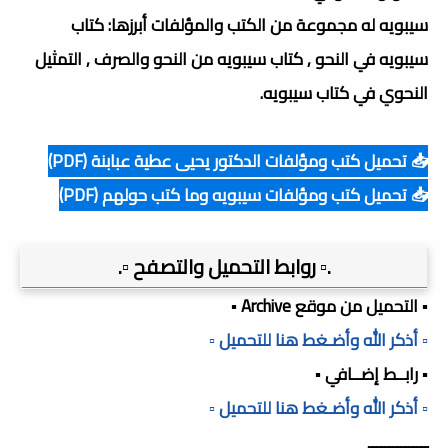
سيبويه له مجموعة من الكتب والمؤلفات أبرزها: كتاب
سيبويه في النحو , كتاب سيبويه من النحو والصرف , التمثيل
النحوي في كتاب سيبويه.
📥 تحميل كتب ومؤلفات الدكتور يحيى عطية عبابنة (PDF)
📥 تحميل كتب ومؤلفات سيبويه وما كتب حولهم (PDF)
.▫️ روابط التحميل والتصفح ▫️.
▪️ التحميل من موقع Archive ▪️
▫️ أذكر الله وأضـغط هنا للتحميل ▫️
▪️ رابــط إضــافي ▪️
▫️ أذكر الله وأضـغط هنا للتحميل ▫️
ـــــــــــــــ