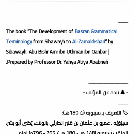
ــــــــ
The book “The Development of
Basran Grammatical
Terminology
from Sibawayh to
Al-Zamakhshari
” by
Sibawayh, Abu Bishr Amr ibn Uthman ibn Qanbar |
Prepared by Professor Dr. Yahya Atiya Ababneh.
ـــــــــــــــــــــــــــــــــ
▫️ 👤 نبذة عن المؤلف ▫️
ــــــــ
🏷️ التعريف بـ سيبويه (ت 180هـ):
سِيبَوَيْه , عمرو بن عثمان بن قنبر الحارثي بالولاء، يُكنى أبو بشر،
الملقب سيبويه (148 هـ - 180 هـ / 765 - 796م) إمام