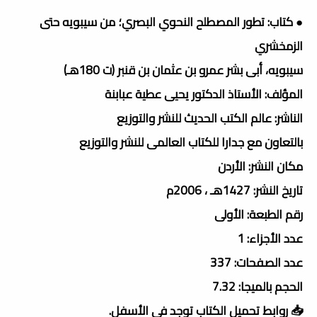
● كتاب: تطور المصطلح النحوي البصري؛ من سيبويه حتى
الزمخشري
سيبويه، أبى بشر عمرو بن عثمان بن قنبر (ت 180هـ)
المؤلف: الأستاذ الدكتور يحيى عطية عبابنة
الناشر: عالم الكتب الحديث للنشر والتوزيع
بالتعاون مع جدارا للكتاب العالمى للنشر والتوزيع
مكان النشر: الأردن
تاريخ النشر: 1427هـ ، 2006م
رقم الطبعة: الأولى
عدد الأجزاء: 1
عدد الصفحات: 337
الحجم بالميجا: 7.32
📥 روابط تحميل الكتاب توجد فى الأسفل.