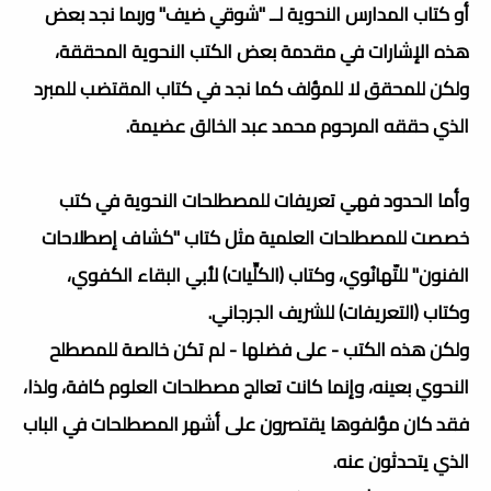
أو كتاب المدارس النحوية لــ "شوقي ضيف" وربما نجد بعض
هذه الإشارات في مقدمة بعض الكتب النحوية المحققة،
ولكن للمحقق لا للمؤلف كما نجد في كتاب المقتضب للمبرد
الذي حققه المرحوم محمد عبد الخالق عضيمة.
وأما الحدود فهي تعريفات للمصطلحات النحوية في كتب
خصصت للمصطلحات العلمية مثل كتاب "كشاف إصطلاحات
الفنون" للتّهانُوي، وكتاب (الكلِّيات) لأبي البقاء الكفوي،
وكتاب (التعريفات) للشريف الجرجاني.
ولكن هذه الكتب - على فضلها - لم تكن خالصة للمصطلح
النحوي بعينه، وإنما كانت تعالج مصطلحات العلوم كافة، ولذا،
فقد كان مؤلفوها يقتصرون على أشهر المصطلحات في الباب
الذي يتحدثون عنه.