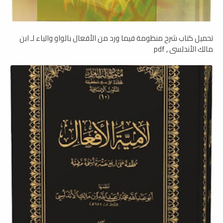
تحميل كتاب شرح منظومة فيما ورد من الأفعال بالواو والياء لـ ابن
مالك الأندلسي , pdf