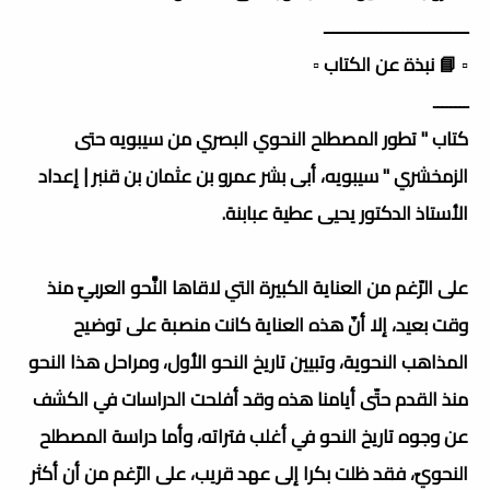
ـــــــــــــــــــــــــــــــــ
▫️ 📘 نبذة عن الكتاب ▫️
ــــــــ
كتاب " تطور المصطلح النحوي البصري من سيبويه حتى
الزمخشري " سيبويه، أبى بشر عمرو بن عثمان بن قنبر | إعداد
الأستاذ الدكتور يحيى عطية عبابنة.
على الرّغم من العناية الكبيرة التي لاقاها النَّحو العربيّ منذ
وقت بعيد، إلا أنّ هذه العناية كانت منصبة على توضيح
المذاهب النحوية، وتبيين تاريخ النحو الأول، ومراحل هذا النحو
منذ القدم حتّى أيامنا هذه وقد أفلحت الدراسات في الكشف
عن وجوه تاريخ النحو في أغلب فتراته، وأما دراسة المصطلح
النحويّ، فقد ظلت بكرا إلى عهد قريب، على الرّغم من أن أكثر