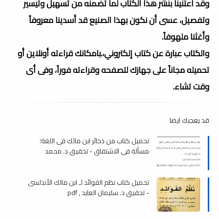
وقد اعتنينا بنشر هذا الكتاب لما تضمنه من تسهيل وتيسير
وتفصيل، عسى أن نكون بهذا الصنيع قد أسدينا معروفاً
وأغثنا ملهوفاً.
والكتاب عبارة عن كتاب إلكتروني،.بامكانك قراءته أونلاين أو
تحميله مجاناً على جهازك لتصفحه وقراءته فوراً، وفى أى
وقت تشاء.
قد يعجبك ايضا
تحميل كتاب من ذخائر ابن مالك فى اللغة؛
مسألة في الاشتقاق - تحقيق د. محمد
المهدي عمار , pdf
تحميل كتاب نظم الفوائد لـ ابن مالك الأندلسى
- تحقيق د. سليمان العايد , pdf