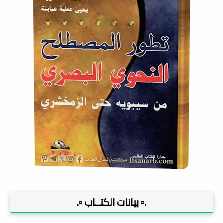
.▫️ بيانات الكتــاب ▫️.