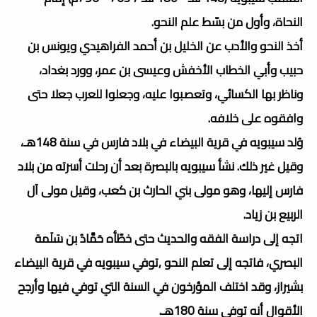
النحاة، وأول من بسّط علم النحو.
أخذ النحو والأدب عن الخليل بن أحمد الفراهيدي ويونس بن
حبيب وأبي الخطاب الأخفش وعيسى بن عمر، وورد بغداد،
وناظر بها الكسائي، وتعصبوا عليه، وجعلوا للعرب جعلا حتى
وافقوه على خلافه.
وُلد سيبويه في قرية البيضاء في بلاد فارس في سنة 148هـ،
وقيل غير ذلك. نشأ سيبويه بالبصرة بعد أن رحلت أسرته من بلاد
فارس إليها، وهو مولى بني الحارث بن كعب، وقيل مولى آل
الربيع بن زياد.
اتجه إلى دراسة الفقه والحديث حتى خطّأه حَمَّادُ بن سَلَمة
البصري، فاتجه إلى تعلم النحو ,توفي سيبويه في قرية البيضاء
بشيراز، وقد اختلف المؤرخون في السنة التي توفي فيها وأرجح
الأقوال أنه توفي سنة 180هـ.