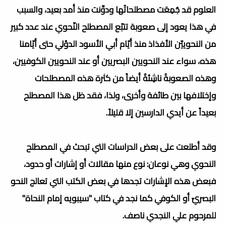
العلوم قد جُمِعَت مصطلحاتُها ودوِّنت منذ أمد بعيد، والسبب
في هذا يعود إلى صعوبة تتبّع المصطلح النّحوي عند عدد كبير
من النحوييّن الأفذاذ منذ أيّام أبي الأسود الدؤلي حتى أيّامنا
هذه، سواء عند النحويين البصريين أو عند النحويين الكوفيين،
وهذه الصعوبةُ ناشِئةٌ أيضاً من كثرة هذه المصطلحات
وإختلافها بين طائفة وأخرى، ولذا، فقد ظل هذا المصطلح
بعيداً عن أيدي الدارسين إلا قليلاً.
وقد أطلعت على بعض الدراسات التي تبحث في المصطلح
النحوي وهي نوعان: نوع منها مقالات أو إشارات أو حدود،
فبعض هذه الإشارات تجدها في بعض الكتب التي تعالج النحو
البصريّ أو الكوفي كما نجد في كتاب "سيبويه إمام النحاة"
للمرحوم علي النجدي ناصف.