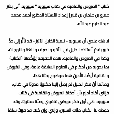
كتاب " العروض والقافية في كتاب سيبويه " سيبويه، أبى بشر
عمرو بن عثمان بن قنبر | إعداد الأستاذ الدكتور أحمد محمد
عبد الدايم عبد الله.
لا شك عندي أن سيبويهِ - تلميذَ الخليلِ الأثيرَ - قد تأثَّر إلى حدٍّ
كبير بفكرِ أستاذه الخليلِ في النَّحْو والصرف واللغة واللهجات،
وكذا في العَروض والقافية، هذه الحقيقة يُؤكِّدها (الكتاب)
بما يحويه من أحكام في العلوم السابقة عامة، وفي العَروض
والقافية أيضًا، اللَّذينِ هما موضوع بحثنا هذا.
وطالَما أنَّ فكر الخليل لم يَصِلْ إلينا مكتوبًا مدونًا في كتاب،
فإنني أكاد أجزم بأن أحكامَ العروض والقافية في كتاب
سيبويه، هي أول فكر عروضي قافوي يصلُنا مكتوبًا، وقد
حفِظه لنا الكتاب مئات السنين، وإنني وإن كنت قد قررتُ سلفًا