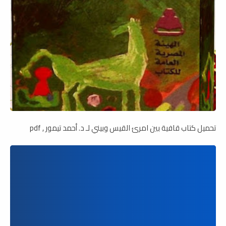
تحميل كتاب قافية بين امرئ القيس وبيني لـ د. أحمد تيمور , pdf