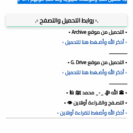
.▫️ روابط التحميل والتصفح ▫️.
▪️ التحميل من موقع Archive ▪️
▫️ أذكر الله وأضـغط هنا للتحميل ▫️
ـــــــــــــــ
▪️ التحميل من موقع G. Drive ▪️
▫️ أذكر الله وأضـغط هنا للتحميل ▫️
ـــــــــــــــ
▪️ 🕋 الله ﷻ _▫️_ محمد ﷺ 🕌 ▪️
▪️ التصـفح والقـراءة أونلاين 👁️ ▪️
▫️ أذكر الله وأضغط للقراءة أونلاين ▫️