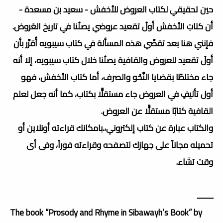
حين تحقيقي لكتاب العروض للأخفش - سعيد بن مسعدة -
أن كتابَ الأخفش أولُ تقعيد عروضي يصلُنا في تاريخ العَروض.
فإنني هنا بعد تقصِّي هذه المسألة في كتاب سيبويه أُقرِّر بأن
أولَ تقعيد للعروض والقافية يصلُنا خلال كتاب سيبويه، إلا أنه
جاء مختلطًا بقضايا النَّحْو والصرف، أما كتاب الأخفش، فهو
أول تأليفٍ في العروض جاء مستقلًّا بكتاب، كما أنه جعل لعلم
القافية كتابًا مستقلًّا عن العروض.
والكتاب عبارة عن كتاب إلكتروني،.بامكانك قراءته أونلاين أو
تحميله مجاناً على جهازك لتصفحه وقراءته فوراً، وفى أى
وقت تشاء.
ــــــــ
The book “Prosody and Rhyme in Sibawayh’s Book” by