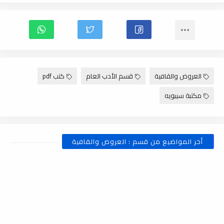
العروض والقافية
قسم الأدب العام
كتب pdf
مكتبة سيبويه
أخر المواضيع من قسم : العروض والقافية