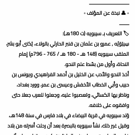
ـــــــــــــــــــــــــــــــــ
▫️ 👤 نبذة عن المؤلف ▫️
ــــــــ
🏷️ التعريف بـ سيبويه (ت 180هـ):
سِيبَوَيْه , عمرو بن عثمان بن قنبر الحارثي بالولاء، يُكنى أبو بشر،
الملقب سيبويه (148 هـ - 180 هـ / 765 - 796م) إمام
النحاة، وأول من بسّط علم النحو.
أخذ النحو والأدب عن الخليل بن أحمد الفراهيدي ويونس بن
حبيب وأبي الخطاب الأخفش وعيسى بن عمر، وورد بغداد،
وناظر بها الكسائي، وتعصبوا عليه، وجعلوا للعرب جعلا حتى
وافقوه على خلافه.
وُلد سيبويه في قرية البيضاء في بلاد فارس في سنة 148هـ،
وقيل غير ذلك. نشأ سيبويه بالبصرة بعد أن رحلت أسرته من بلاد