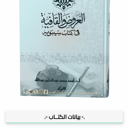
.▫️ بيانات الكتــاب ▫️.