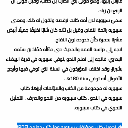
فارس إليها، وهو مولى بني الحارث بن كعب، وقيل مولى آل
الربيع بن زياد.
سميّ سيبويه لان أمه كانت ترقصه وتقول له ذلك، ومعنى
سيبويه رائحة التفاح، وقيل بل لأنه كان شابًا نظيفًا جميلًا أبيضَ
مشربًا بحمرة كأن خدوده لون التفاح.
اتجه إلى دراسة الفقه والحديث حتى خطّأه حَمَّادُ بن سَلَمة
البصري، فاتجه إلى تعلم النحو ,توفي سيبويه في قرية البيضاء
بشيراز، وقد اختلف المؤرخون في السنة التي توفي فيها وأرجح
الأقوال أنه توفي سنة 180هـ.
سيبويه له مجموعة من الكتب والمؤلفات أبرزها: كتاب
سيبويه في النحو , كتاب سيبويه من النحو والصرف , التمثيل
النحوي في كتاب سيبويه.
📥 تحميل كتب ومؤلفات سيبويه وما كتب حولهم (PDF)