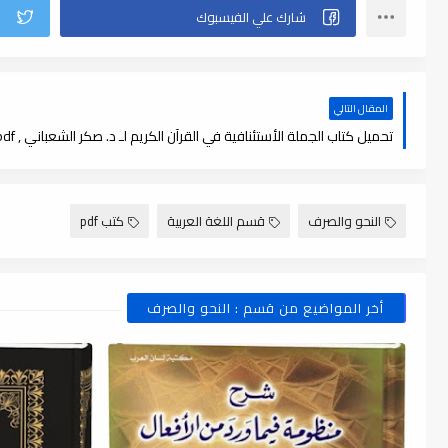
المقال التالي
تحميل كتاب الجملة الأستئنافية في القرآن الكريم لـ د. صكر الشعباني , pdf
النحو والصرف
قسم اللغة العربية
كتب pdf
أخر المواضيع من قسم : النحو والصرف