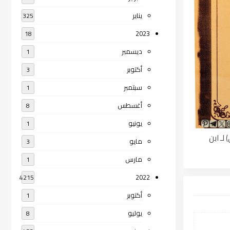
يناير
325
2023
18
ديسمبر
1
أكتوبر
3
سبتمبر
1
أغسطس
8
يونيو
1
لـ ابن
مايو
3
مارس
1
2022
4215
أكتوبر
1
يوليو
8