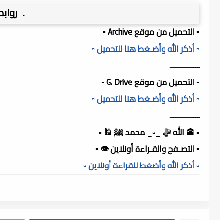
.▫️ روا
▪️ التحميل من موقع Archive ▪️
▫️ أذكر الله وأضـغط هنا للتحميل ▫️
ـــــــــــــــ
▪️ التحميل من موقع G. Drive ▪️
▫️ أذكر الله وأضـغط هنا للتحميل ▫️
ـــــــــــــــ
▪️ 🕋 الله ﷻ _▫️_ محمد ﷺ 🕌 ▪️
▪️ التصـفح والقـراءة أونلاين 👁️ ▪️
▫️ أذكر الله وأضغط للقراءة أونلاين ▫️