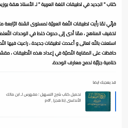
كتاب " الجديد في تطبيقات اللغة العربية " لـ الأستاذ هقة بوزيد
فإنّي لمّا رأيت تطبيقات اللّغة العربيّة لمستوى السّنة الرّاب
تخفيف المناهج ، ممّا أدى إلى حدوث خلط في الوحدات التّعلميّ
استعنت باللّه تعالى و أعددت تطبيقات جديدة ، راعيت فيها التّدرج
حافظت على المقاربة النّصيّة في إعداد هذه التّطبيقات ،
مقسّما
ختامية جزئيّة لدمج معارف الوحدة.
قد يعجبك ايضا
تحميل كتاب شرح التسهيل ؛ مفهرس لـ ابن مالك
الأندلسي (ط هجر) , pdf