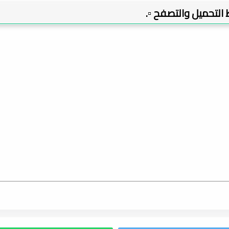
بط التحميل والتصفح ▫️.