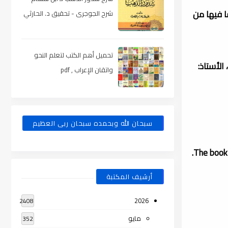
ما فيها من
شرح الجوجرى - تحقيق د. الحارثي
، pdf
تحميل أهم الكتب لتعلم النحو
الأستاذ:
واتقان الإعراب , pdf
سبحان الله وبحمده سبحان ربى العظيم
The book
أرشيف المكتبة
2026
2408
مايو
352