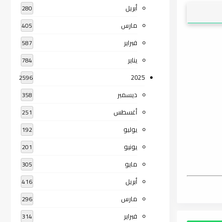
أبريل
280
مارس
405
فبراير
587
يناير
784
2025
2596
ديسمبر
358
أغسطس
251
يوليو
192
يونيو
201
مايو
305
أبريل
416
مارس
296
فبراير
314