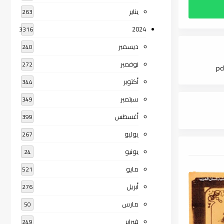
يناير
263
2024
3316
ديسمبر
240
نوفمبر
272
أكتوبر
344
سبتمبر
349
أغسطس
399
يوليو
267
يونيو
24
مايو
521
أبريل
276
مارس
50
فبراير
249