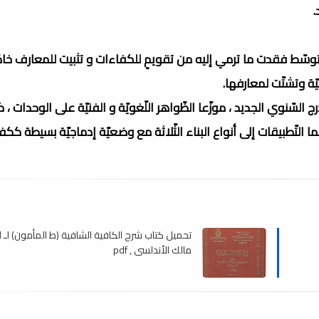
.
عة متوسّط فقدت ما ترمي إليه من تقويمٍ للكفاءات و تثبيت للمعارف خا
ة وتشتّت لمعارفها.
 السّنوي الجديد ، موزّعا الظّواهر اللّغويّة و الفنيّة على الوحدات ، 
 التّطبيقات إلى أنواع البناء الثّلاثة مع وضعيّة إدماجيّة بسيطة ككف
تحميل كتاب شرح الكافية الشافية (ط المأمون) لـ ا
مالك الأندلسي , pdf