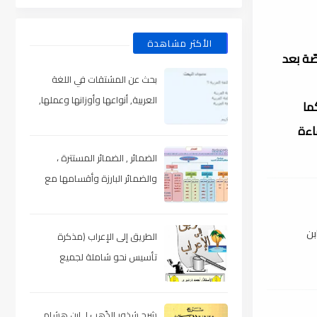
الأكثر مشاهدة
صّة بعد
بحث عن المشتقات في اللغة
العربية, أنواعها وأوزانها وعملها,
كما
مدعم بالأمثلة والصور , pdf
اءة
الضمائر , الضمائر المستترة ،
والضمائر البارزة وأقسامها مع
الشرح والتدريبات , شرح مبسط مع
الأمثلة وتحميل pdf
بن
الطريق إلى الإعراب (مذكرة
تأسيس نحو شاملة لجميع
المراحل) , pdf
شرح شذور الذّهب لـ ابن هشام