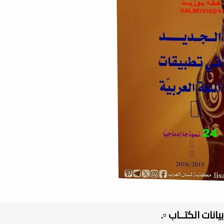
 بيانات الكتــاب ▫️.