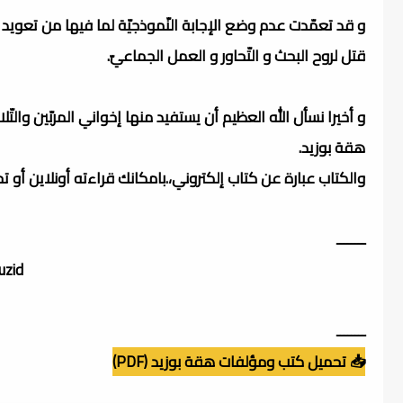
و قد تعمّدت عدم وضع الإجابة النّموذجيّة لما فيها من تعويد عل
قتل لروح البحث و التّحاور و العمل الجماعيّ.
و أخيرا نسأل الله العظيم أن يستفيد منها إخواني المربّين والتّ
هقة بوزيد.
والكتاب عبارة عن كتاب إلكتروني،.بامكانك قراءته أونلاين أو 
ــــــــ
zid.
ــــــــ
📥 تحميل كتب ومؤلفات هقة بوزيد (PDF)