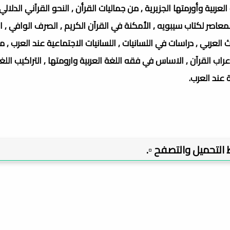
العربية وأورمتها الجزيرية , من جماليات القرأن , النحو القرآني الدلالي 
لمعاصر لكتاب سيبويه , الأمكنة في القرآن الكريم , الصرف الوافي , ا
 العربي , دراسات في اللسانيات , اللسانيات الاجتماعية عند العرب , م
اب القرآن , الاساس في فقه اللغة العربية وارومتها , التراكيب الل
ة عند العرب.
بط التحميل والتصفح ▫️.