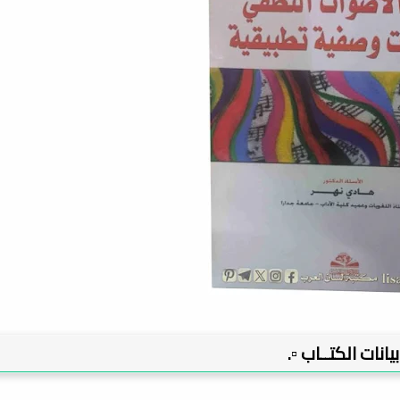
 بيانات الكتــاب ▫️.