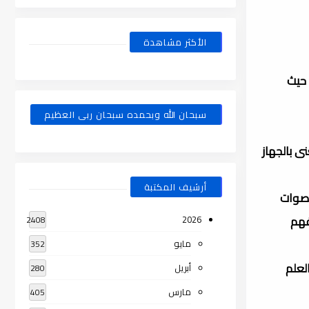
الأكثر مشاهدة
 حيث
سبحان الله وبحمده سبحان ربى العظيم
ى بالجهاز
أرشيف المكتبة
لأصوات
فهم
2026
2408
مايو
352
لعلم
أبريل
280
مارس
405