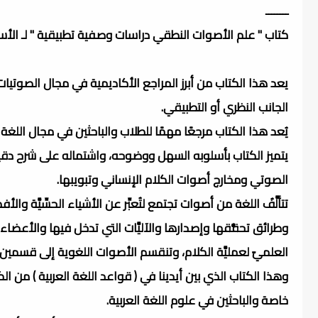
ــــــــ
كتاب " علم الأصوات النطقي دراسات وصفية تطبيقية " لـ الأست
يعد هذا الكتاب من أبرز المراجع الأكاديمية في مجال الصوتي
الجانب النظري أو التطبيقي.​
يُعد هذا الكتاب مرجعًا مهمًا للطلاب والباحثين في مجال الل
يتميز الكتاب بأسلوبه السهل ووضوحه، واشتماله على شرح دقيق
الصوتي ومخارج أصوات الكلام الإنساني وتبويبها.
تتألَّفُ اللغة من أصوات تجتمع لتُعبِّر عن الأشياء الحسِّيَّة وال
وطرائق تحقُّقها وإصدارها والآليَّات التي تدخل فيها والأعضا
العلميّ لعمليَّة الكلام، وتنقسم الأصوات اللغوية إلى قسمي
وهذا الكتاب الذي بين أيدينا في ( قواعد اللغة العربية ) من 
خاصة والباحثين في علوم اللغة العربية.