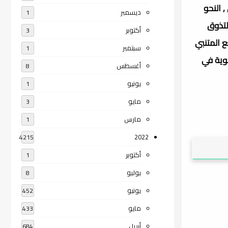
, النحو
ديسمبر
1
لتذوق
أكتوبر
3
ع المتنبي
سبتمبر
1
غوية في
أغسطس
8
يونيو
1
مايو
3
مارس
1
2022
4215
أكتوبر
1
يوليو
8
يونيو
452
مايو
433
أبريل
684