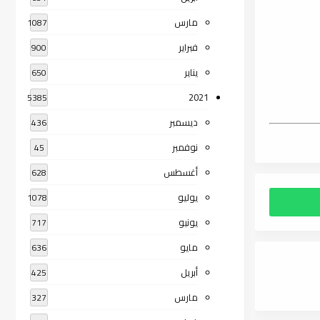
مارس
1087
فبراير
900
يناير
650
2021
5385
ديسمبر
436
نوفمبر
45
أغسطس
628
يوليو
1078
يونيو
717
مايو
636
أبريل
425
مارس
327