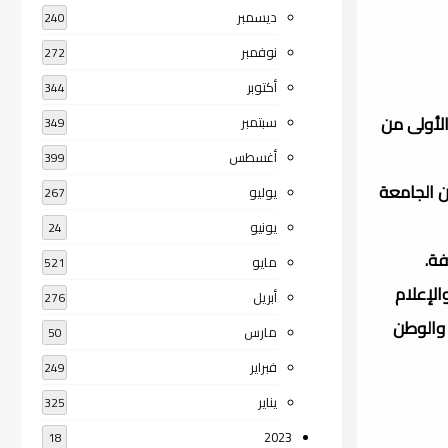
ديسمبر
240
نوفمبر
272
أكتوبر
344
لأولى من
سبتمبر
349
أغسطس
399
ن الجامعة
يوليو
267
يونيو
24
فة.
مايو
521
الإعلام
أبريل
276
 والوطن
مارس
50
فبراير
249
يناير
325
2023
18