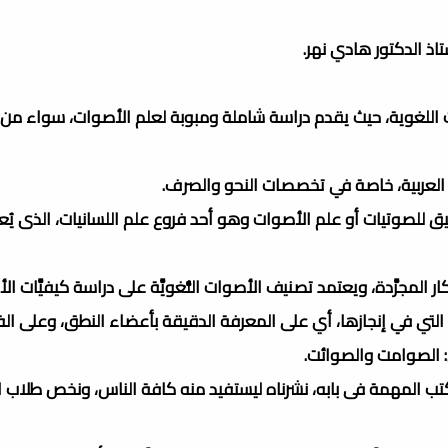
اذ الدكتور هادي نهر.
ات اللغوية، حيث يقدم دراسة شاملة ومبوبة لعلم الأصوات، سواء من
غة العربية، خاصة في تخصصات النحو والصرف.
 للصوتيات أو علم الأصوات وهو أحد فروع علم اللسانيات، الذى يُعن
أفكار المجرَّدة، ويعتمد تصنيف الأصوات اللُّغويَّة على دراسة كيفيَّات ا
ء التي في إنجازها، أي على المعرفة الدقيقة بأعضاء النطق، وعلى ال
ن: الصوامت والصوائت.
الكتب المهمة فى بابه، نشرناه ليستفيد منه كافة الناس، ونخص طلاب ا