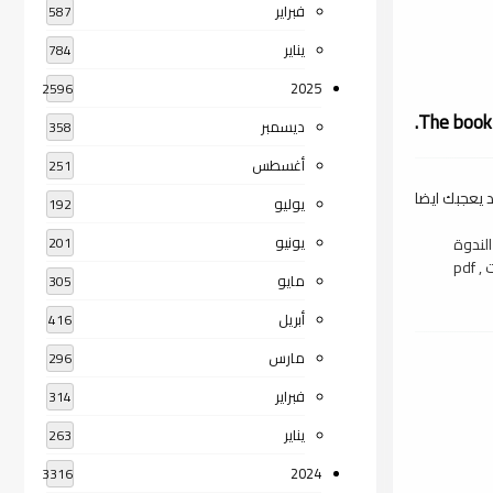
فبراير
587
يناير
784
2025
2596
The book 
ديسمبر
358
أغسطس
251
 يعجبك ايضا
يوليو
192
يونيو
الندوة
201
pdf
مايو
305
أبريل
416
مارس
296
فبراير
314
يناير
263
2024
3316