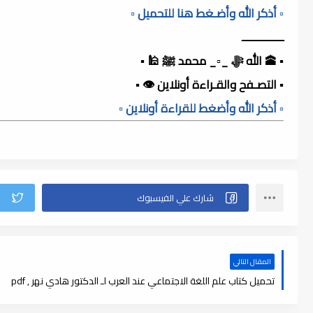
▫️ أذكر الله وأضـغط هنا للتحميل ▫️
ـــــــــــــــ
▪️ 🕋 الله ﷻ _▫️_ محمد ﷺ 🕌 ▪️
▪️ التصـفح والقـراءة أونلاين 👁️ ▪️
▫️ أذكر الله وأضغط للقراءة أونلاين ▫️
المقال التالي
تحميل كتاب علم اللغة الاجتماعي عند العرب لـ الدكتور هادي نهر , pdf