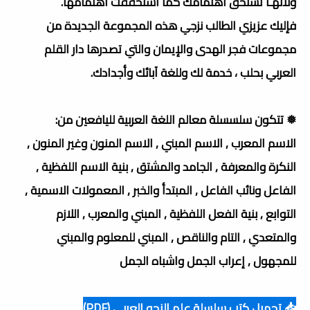
ولأنهـا تستحق اهتمامك كما استحققت اهتمامها.
فإليك عزيزي الطالب نزجي هذه المجموعة الجديدة من
مجموعات فجر الهدى والإيمان والتي تصدرها دار القلم
العربي بحلب ، خدمة لك وللغة آبائك وأجدادك.
❅ تتكون سلسسلة معالم اللغة العربية لليافعين من:
الاسم المعرب , الاسم المبني , الاسم المنون وغير المنون ,
النكرة والمعرفة , الجامد والمشتق , بنية الاسم اللفظية ,
الفاعل ونائب الفاعل , المبتدأ والخبر , المعمولات الاسمية ,
التوابع , بنية الفعل اللفظية , المبني والمعرب , اللازم
والمتعدي , التام والناقص , المبني للمعلوم والمبني
للمجهول , إعراب الجمل واشباه الجمل
📥 تحميل كتب سلسلة علم النحو العربي (PDF)