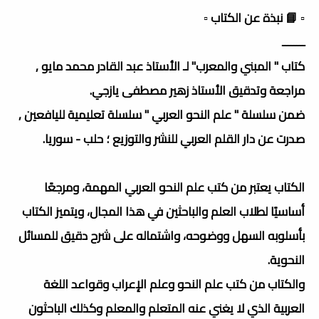
▫️ 📘 نبذة عن الكتاب ▫️
ــــــــ
كتاب " المبني والمعرب" لـ الأستاذ عبد القادر محمد مايو ,
مراجعة وتدقيق الأستاذ زهير مصطفى يازجي.
ضمن سلسلة " علم النحو العربي " سلسلة تعليمية لليافعين ,
صدرت عن دار القلم العربي للنشر والتوزيع ؛ حلب - سوريا.
الكتاب يعتبر من كتب علم النحو العربي المهمة، ومرجعًا
أساسيًا لطلاب العلم والباحثين في هذا المجال، ويتميز الكتاب
بأسلوبه السهل ووضوحه، واشتماله على شرح دقيق للمسائل
النحوية.
والكتاب من كتب علم النحو وعلم الإعراب وقواعد اللغة
العربية الذي لا يغني عنه المتعلم والمعلم وكذلك الباحثون