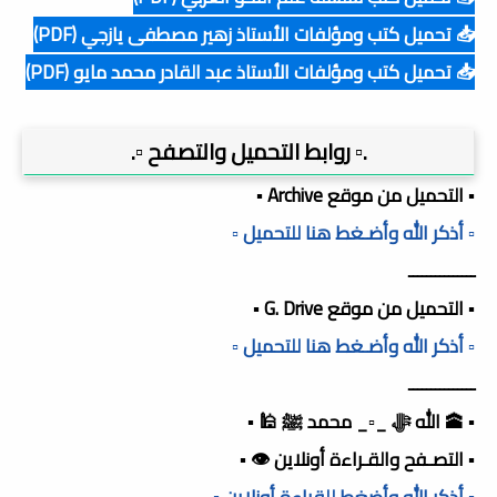
📥 تحميل كتب ومؤلفات الأستاذ زهير مصطفى يازجي (PDF)
📥 تحميل كتب ومؤلفات الأستاذ عبد القادر محمد مايو (PDF)
.▫️ روابط التحميل والتصفح ▫️.
▪️ التحميل من موقع Archive ▪️
▫️ أذكر الله وأضـغط هنا للتحميل ▫️
ـــــــــــــــ
▪️ التحميل من موقع G. Drive ▪️
▫️ أذكر الله وأضـغط هنا للتحميل ▫️
ـــــــــــــــ
▪️ 🕋 الله ﷻ _▫️_ محمد ﷺ 🕌 ▪️
▪️ التصـفح والقـراءة أونلاين 👁️ ▪️
▫️ أذكر الله وأضغط للقراءة أونلاين ▫️