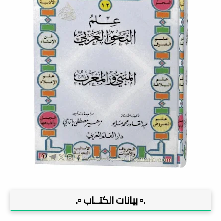
.▫️ بيانات الكتــاب ▫️.