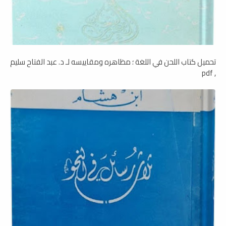
تحميل كتاب اللحن في اللغة ؛ مظاهره ومقاييسه لـ د. عبد الفتاح سليم
, pdf