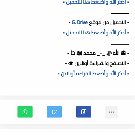
▫️ أذكر الله وأضـغط هنا للتحميل ▫️
ـــــــــــــــ
▪️ التحميل من موقع
G. Drive
▪️
▫️ أذكر الله وأضـغط هنا للتحميل ▫️
ـــــــــــــــ
▪️ 🕋 الله ﷻ _▫️_ محمد ﷺ 🕌 ▪️
▪️ التصـفح والقـراءة أونلاين 👁️ ▪️
▫️ أذكر الله وأضغط للقراءة أونلاين ▫️