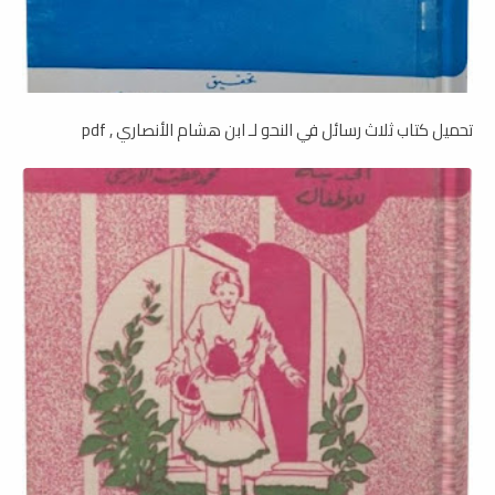
تحميل كتاب ثلاث رسائل في النحو لـ ابن هشام الأنصاري , pdf