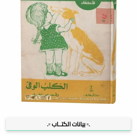
.▫️ بيانات الكتــاب ▫️.