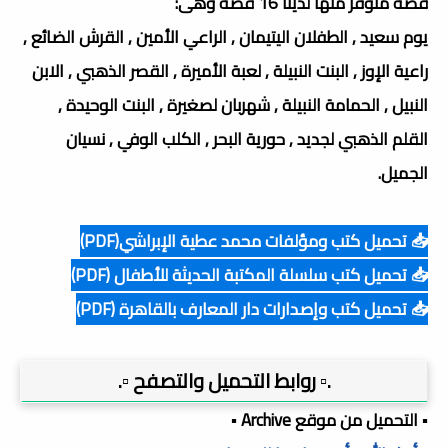
قصة متوفر منها لدينا 16 قصة وهى:
يوم سعيد , الطفلان اليتيمان , الراعي الأمين , القرش الضائع ,
راعية الإوز , البنت النبيلة , لعبة الأميرة , القصر الذهبي , الابن
النبيل , الحمامة النبيلة , شهربان لصغيرة , البنت الوحيدة ,
القلم الذهبي لجديد , حورية البحر , الكلب الوفي , نسيان
الجميل.
📥 تحميل كتب ومؤلفات محمد عطية الإبراشي(PDF)
📥 تحميل كتب سلسلة المكتبة الحديثة للأطفال (PDF)
📥 تحميل كتب وإصدارات دار المعارف بالقاهرة (PDF)
.▫️ روابط التحميل والتصفح ▫️.
▪️ التحميل من موقع Archive ▪️