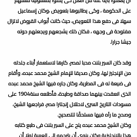
أن يتعللوا بأية علة من العلل كى يلقوا بمسئولية فشلهم
على الحكومة ، وكى يطالبوها بتعويض ،وكان إسماعيل
سهلا فى دفع هذا التعويض، حيث كانت أبواب القروض لاتزال
مفتوحة فى وجهه ، فكان ذلك يشجعهم ويجعلهم حوله
جيشا جرارا.
وقد كان السير بلنت محبا لمصر، كارها لاستعمار أبناء جلدته
من الإنجليز لها، وكان صديقا للإمام الشيخ محمد عبده، وأقام
فى ضيعة له فى المطرية، وكان جاره فيها الشيخ محمد عبده
الذى انعقدت بينهما صداقة وطيدة، فأطلعه سنة1904 على
مسودات التاريخ السرى لاحتلال إنجلترا مصر، فراجعها الشيخ،
وصحح ما رآه فيها مستحقًا للتصحيح.
وكان الشيخ محمد عبده يلح على السير بلنت فى طبع كتابه
هذا بالإنجليزية وكان ينوى أن يترجمه الى العربية لولا أن