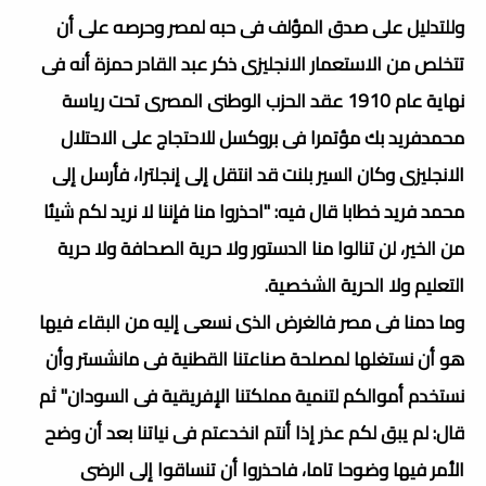
وللتدليل على صدق المؤلف فى حبه لمصر وحرصه على أن
تتخلص من الاستعمار الانجليزى ذكر عبد القادر حمزة أنه فى
نهاية عام 1910 عقد الحزب الوطنى المصرى تحت رياسة
محمدفريد بك مؤتمرا فى بروكسل للاحتجاج على الاحتلال
الانجليزى وكان السير بلنت قد انتقل إلى إنجلترا، فأرسل إلى
محمد فريد خطابا قال فيه: "احذروا منا فإننا لا نريد لكم شيئا
من الخير، لن تنالوا منا الدستور ولا حرية الصحافة ولا حرية
التعليم ولا الحرية الشخصية.
وما دمنا فى مصر فالغرض الذى نسعى إليه من البقاء فيها
هو أن نستغلها لمصلحة صناعتنا القطنية فى مانشستر وأن
نستخدم أموالكم لتنمية مملكتنا الإفريقية فى السودان" ثم
قال: لم يبق لكم عذر إذا أنتم انخدعتم فى نياتنا بعد أن وضح
الأمر فيها وضوحا تاما، فاحذروا أن تنساقوا إلى الرضى