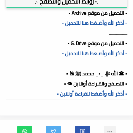
.▫️ روابط التحميل والتصفح ▫️.
▪️ التحميل من موقع Archive ▪️
▫️ أذكر الله وأضـغط هنا للتحميل ▫️
ـــــــــــــــ
▪️ التحميل من موقع G. Drive ▪️
▫️ أذكر الله وأضـغط هنا للتحميل ▫️
ـــــــــــــــ
▪️ 🕋 الله ﷻ _▫️_ محمد ﷺ 🕌 ▪️
▪️ التصـفح والقـراءة أونلاين 👁️ ▪️
▫️ أذكر الله وأضغط للقراءة أونلاين ▫️