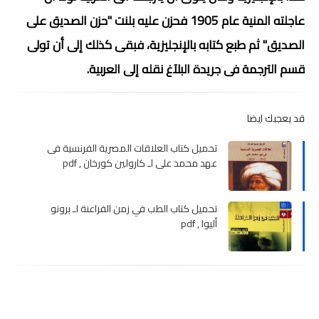
عاجلته المنية عام 1905 فحزن عليه بلنت "حزن الصديق على
الصديق" ثم طبع كتابه بالإنجليزية، فبقى كذلك إلى أن تولى
قسم الترجمة فى جريدة البلآغ نقله إلى العربية.
قد يعجبك ايضا
تحميل كتاب العلاقات المصرية الفرنسية فى
عهد محمد على لـ كارولين كورخان , pdf
تحميل كتاب الطب في زمن الفراعنة لـ برونو
أليوا , pdf