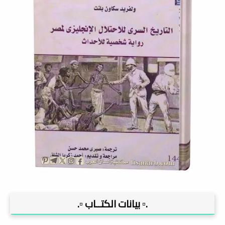
.▫️ بيانات الكتــاب ▫️.