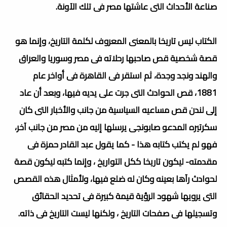
صناعة الأحداث التى عاشتها مصر فى تلك الآونة.
الكتاب ليس تاريخا بالمعنى المعروف لكلمة التاريخ، وإنما هو
قصة شخصية قص صاحبها رحلاته فى مصر وسوريا والعراق
والهند ونجد وجدة، ثم استقر فى القاهرة فى أواخر عام
1881، قص الحوادث التى جرت على يديه فيها، وبعد أن عاد
إلى لندن قص مساعيه السياسية من جانب والأخبار التى كان
سكرتيره المدعو صابونجى يرسلها إليه من مصر من جانب آخر،
فهو لم يكتب كتابه هذا - كما يقول عبد القادر حمزة فى
مقدمته- ليكون تاريخا ككل التواريخ ، وإنما كتبه ليكون قصة
لحوادث رآها بعينه وكان له ضلع فيها، ولأمثال هذه القصص
التى يرويها شهود الرؤية قيمة كبيرة فى تحديد الحقائق
وتسجيلها فى صفحات التاريخ ، ولكنها ليست التاريخ فى ذاته.