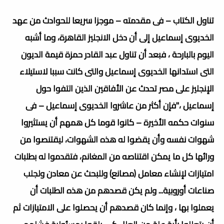
تناول الكتاب – فى مقدمته – موجزا سريعا للحوادث من عهد
الخديوى إسماعيل إلى أن دخل الانجليز القاهرة، وما أشبه
اليوم بالبارحة ، فبعد أن تناول عبد القادر حمزة قيمة الديون
التى استدانها الخديوى إسماعيل والتى كانت سببا لاستيلاء
الإنجليز على مصر تحدث عن الأفاقين الذين التفوا حول
إسماعيل ،"فإن أكثر من عاشروا الخديوى إسماعيل – فى
سنوات حكمه الأخيرة – كانوا قوما كل همهم أن يستثيروا
شهوات نفسه وأن يقضوا له هذه الشهوات، ليقتنصوا من
ورائها كل ما يمكن اقتناصه من المغانم، فتقدموا له بطلبات
امتيازات لإنشاء معامل (مصانع) وللبحث عن معادن ولجلب
صناعات أوروبية... ولم يكن قصدهم من هذه الطلبات أن
يعملوا بها ، وإنما كان قصدهم أن يحصلوا على الامتيازات ثم