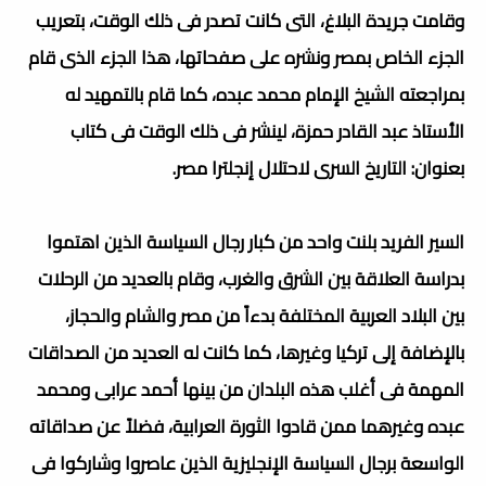
وقامت جريدة البلاغ، التى كانت تصدر فى ذلك الوقت، بتعريب
الجزء الخاص بمصر ونشره على صفحاتها، هذا الجزء الذى قام
بمراجعته الشيخ الإمام محمد عبده، كما قام بالتمهيد له
الأستاذ عبد القادر حمزة، لينشر فى ذلك الوقت فى كتاب
بعنوان: التاريخ السرى لاحتلال إنجلترا مصر.
السير الفريد بلنت واحد من كبار رجال السياسة الذين اهتموا
بدراسة العلاقة بين الشرق والغرب، وقام بالعديد من الرحلات
بين البلاد العربية المختلفة بدءاً من مصر والشام والحجاز،
بالإضافة إلى تركيا وغيرها،
كما كانت له العديد من الصداقات
المهمة فى أغلب هذه البلدان من بينها أحمد عرابى ومحمد
عبده وغيرهما ممن قادوا الثورة العرابية، فضلاً عن صداقاته
الواسعة برجال السياسة الإنجليزية الذين عاصروا وشاركوا فى