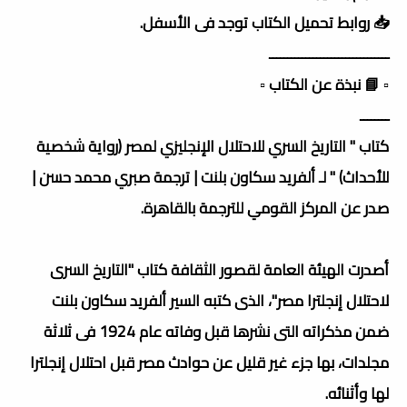
📥 روابط تحميل الكتاب توجد فى الأسفل.
ـــــــــــــــــــــــــــــــــ
▫️ 📘 نبذة عن الكتاب ▫️
ــــــــ
كتاب " التاريخ السري للاحتلال الإنجليزي لمصر (رواية شخصية
للأحداث) " لـ ألفريد سكاون بلنت | ترجمة صبري محمد حسن |
صدر عن المركز القومي للترجمة بالقاهرة.
أصدرت الهيئة العامة لقصور الثقافة كتاب "التاريخ السرى
لاحتلال إنجلترا مصر"، الذى كتبه السير ألفريد سكاون بلنت
ضمن مذكراته التى نشرها قبل وفاته عام 1924 فى ثلاثة
مجلدات، بها جزء غير قليل عن حوادث مصر قبل احتلال إنجلترا
لها وأثنائه.