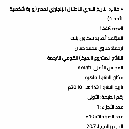
● كتاب: التاريخ السري للاحتلال الإنجليزي لمصر (رواية شخصية
للأحداث)
العدد: 1446
المؤلف: ألفريد سكاون بلنت
ترجمة: صبري محمد حسن
الناشر: المشروع (المركز) القومي للترجمة
المجلس الأعلى للثقافة
مكان النشر: القاهرة
تاريخ النشر: 1431هـ ، 2010م
رقم الطبعة: الأولى
عدد الأجزاء: 1
عدد الصفحات: 810
الحجم بالميجا: 20.7