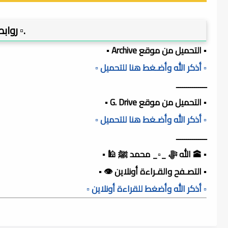
.▫️ روا
▪️ التحميل من موقع Archive ▪️
▫️ أذكر الله وأضـغط هنا للتحميل ▫️
ـــــــــــــــ
▪️ التحميل من موقع G. Drive ▪️
▫️ أذكر الله وأضـغط هنا للتحميل ▫️
ـــــــــــــــ
▪️ 🕋 الله ﷻ _▫️_ محمد ﷺ 🕌 ▪️
▪️ التصـفح والقـراءة أونلاين 👁️ ▪️
▫️ أذكر الله وأضغط للقراءة أونلاين ▫️