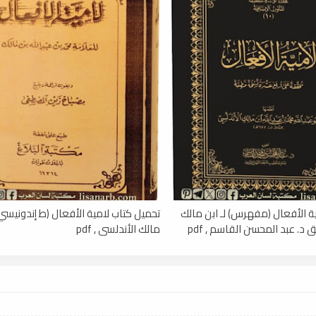
ة الأفعال (مفهرس) لـ ابن مالك
تحميل كتاب لامية الأفعال (ط إندونيسي) 
 د. عبد المحسن القاسم , pdf
مالك الأندلسي , pdf