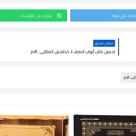
المقال السابق
تحميل كتاب أبواب الصرف لـ خدابخش الملتانى , pdf
ب pdf