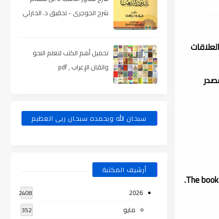
شرح الجوجرى - تحقيق د. الحارثي
، pdf
لعلاقات
تحميل أهم الكتب لتعلم النحو
واتقان الإعراب , pdf
مصدر
سبحان الله وبحمده سبحان ربى العظيم
أرشيف المكتبة
.
The book
2026
2408
مايو
352