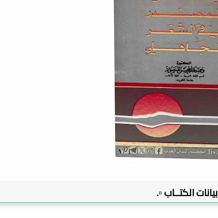
 بيانات الكتــاب ▫️.