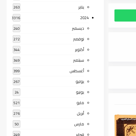
يناير
263
2024
3316
ديسمبر
240
نوفمبر
272
أكتوبر
344
سبتمبر
349
أغسطس
399
يوليو
267
يونيو
24
مايو
521
أبريل
276
مارس
50
فبراير
249