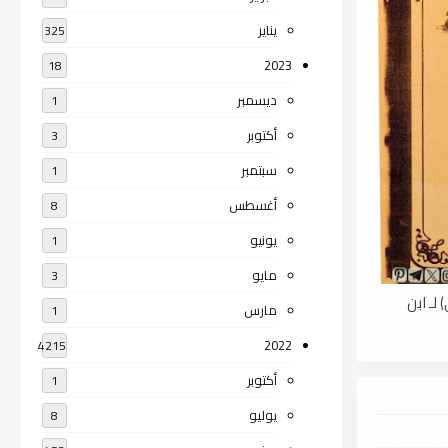
يناير
325
2023
18
ديسمبر
1
أكتوبر
3
سبتمبر
1
أغسطس
8
يونيو
1
مايو
3
لـ ابن
مارس
1
2022
4215
أكتوبر
1
يوليو
8