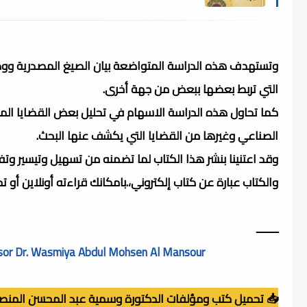
وتستهدف هذه الدراسة المتواضعة بيان الصيغ المصدرية وو
التي تربط بعضها ببعض من جهة أخرى.
كما تحاول هذه الدراسة الاسهام في تحليل بعض القضايا المت
الصناعي وغيرها من القضايا التي يكشف عنها البحث.
وقد اعتنينا بنشر هذا الكتاب لما تضمنه من تسهيل وتيسير وتف
والكتاب عبارة عن كتاب إلكتروني،.بامكانك قراءته أونلاين أو 
ــــــــ
sor Dr. Wasmiya Abdul Mohsen Al Mansour
📥 تحميل كتب ومؤلفات الدكتورة وسمية عبد المحسن المنصور (F