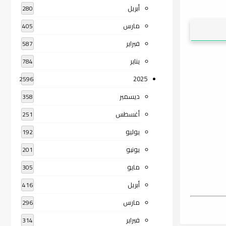
أبريل
280
مارس
405
فبراير
587
يناير
784
2025
2596
ديسمبر
358
أغسطس
251
يوليو
192
يونيو
201
مايو
305
أبريل
416
مارس
296
فبراير
314