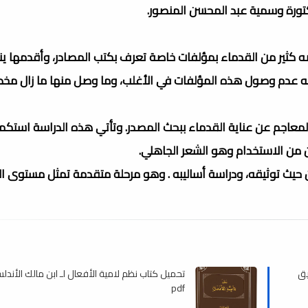
دكتورة وسمية عبد المحسن المنصور.
ه كثير من القدماء بمؤلفات خاصة تعرف بكتب المصادر، وأقدمها ي
لفراء المتوفى ٢٠٧هـ ومما يؤسف له عدم وصول هذه المؤلفات في الأغلب، وما وصل منها ما زال م
عاجم عن عناية القدماء ببحث المصدر. وتأتي هذه الدراسة استكمال
من الاستخدام وهو الشعر الجاهلي.
ن حيث توثيقه، ودراسة أساليبه . وهو مرحلة متقدمة تمثل مستوى ال
يق
تحميل كتاب نظم لامية الأفعال لـ ابن مالك الأندل
pdf