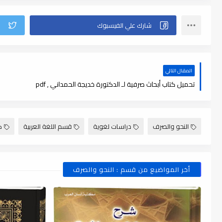
المقال التالي
تحميل كتاب أبحاث صرفية لـ الدكتورة خديجة الحمداني , pdf
النحو والصرف
دراسات لغوية
قسم اللغة العربية
كت
أخر المواضيع من قسم : النحو والصرف