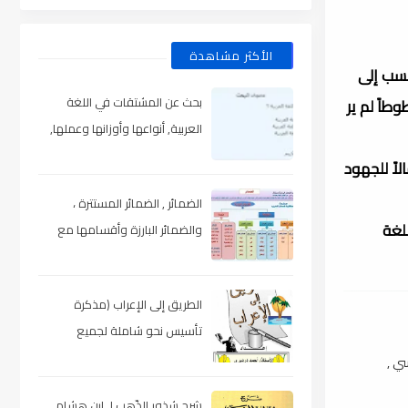
الأكثر مشاهدة
نسب إلى
بحث عن المشتقات في اللغة
خطوطاً لم ير
العربية, أنواعها وأوزانها وعملها,
مدعم بالأمثلة والصور , pdf
اً للجهود
الضمائر , الضمائر المستترة ،
لغة
والضمائر البارزة وأقسامها مع
الشرح والتدريبات , شرح مبسط مع
الأمثلة وتحميل pdf
الطريق إلى الإعراب (مذكرة
تأسيس نحو شاملة لجميع
المراحل) , pdf
سي ,
شرح شذور الذّهب لـ ابن هشام