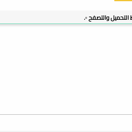
بط التحميل والتصفح ▫️.