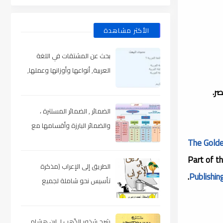
الأكثر مشاهدة
بحث عن المشتقات في اللغة
العربية, أنواعها وأوزانها وعملها,
مدعم بالأمثلة والصور , pdf
ر.
الضمائر , الضمائر المستترة ،
والضمائر البارزة وأقسامها مع
الشرح والتدريبات , شرح مبسط مع
The Golde
الأمثلة وتحميل pdf
Part of th
الطريق إلى الإعراب (مذكرة
Publishin
تأسيس نحو شاملة لجميع
المراحل) , pdf
شرح شذور الذّهب لـ ابن هشام