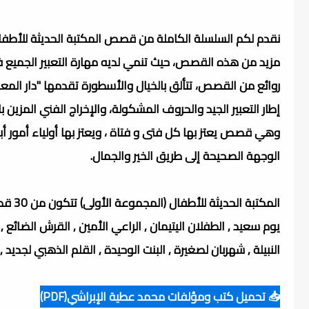
نقدم لكم السلسلة الكاملة من قصص المكتبة الحديثة للأطفال
مزيد من هذه القصص، حيث تنمي لديه مهارة التعبير الجميع في
روائع من القصص، تتألق بالخيال والأسطورة تقدمها "دار المع
إطار التعبير الجيد والحروف المشكولة، والإخراج الفني المزين ب
وهي قصص يعتز بها كل فتى و فتاة ، ويعتز بها أولياء أمور أ
الوجهة الصحيحة إلى طريق الخير والجمال.
المكتبة الحديثة للأطفال (المجموعة الأولى) تتكون من 30 قصة متوفر منها لدينا 16 قصة وهى:
يوم سعيد , الطفلان اليتيمان , الراعي الأمين , القرش الضائع , راع
النبيلة , شهربان لصغيرة , البنت الوحيدة , القلم الذهبي لجديد ,
📥 تحميل كتب ومؤلفات محمد عطية الإبراشي(PDF)