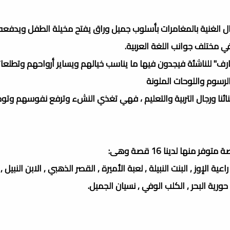
 الغنية بالمغامرات بأسلوب جميل وراق يفتح مخيلة الطفل ويدفعه
 مختلف جوانب اللغة العربية.
ارف" للناشئة فيجدون فيها ما يناسب خيالهم ويسایر أرواحهم وتطلعا
الرسوم واللوحات الملونة
بنائنا ورجال التربية والتعليم ، فهي تغذي النشء وترفع نفوسهم وت
ية الإوز , البنت النبيلة , لعبة الأميرة , القصر الذهبي , الابن النبيل 
 حورية البحر , الكلب الوفي , نسيان الجميل.