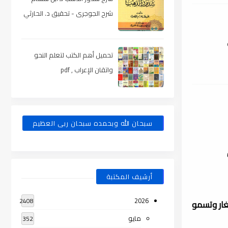
شرح الجوجرى - تحقيق د. الحارثي
، pdf
تحميل أهم الكتب لتعلم النحو
واتقان الإعراب , pdf
سبحان الله وبحمده سبحان ربى العظيم
أرشيف المكتبة
2026
2408
غار وتسمو
مايو
352