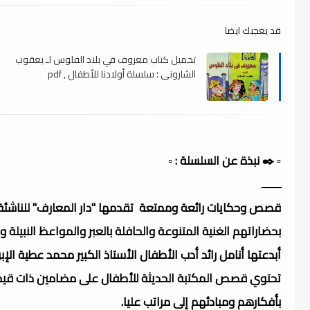
قد يعجبك ايضا
تحميل كتاب معروف في بلاد الفلوس لـ يعقوب
الشارونى ؛ سلسلة أولادنا للأطفال , pdf
▫️ ✒️ نبذة عن السلسلة : ▫️
ـــــــ
قصص وحكايات رائعة وممتعة تقدمها "دار المعارف" للناشئ
بحضاراتهم الغنية المتنوعة والحافلة بالعبر والمواعظ النبيلة 
أبدعتها أنامل رائد أدب الأطفال الأستاذ الكبير محمد عطية الإب
تحتوي قصص المكتبة الحديثة للأطفال على مضامين ذات قيم أ
بأفكارهم ومبادئهم إلى مراتب عليا.