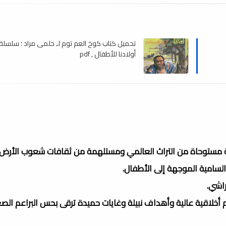
تحميل كتاب كوخ العم توم لـ حلمى مراد ؛ سلسلة
أولادنا للأطفال , pdf
ة مستوحاة من التراث العالمي ومستلهمة من ثقافات شعوب الأرض
والسامية الموجهة إلى الأطفال.
راشي.
خلاقية عالية وأهداف نبيلة وغايات حميدة ترقى بحس البراعم الص