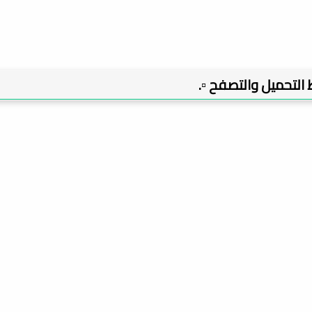
بط التحميل والتصفح ▫️.