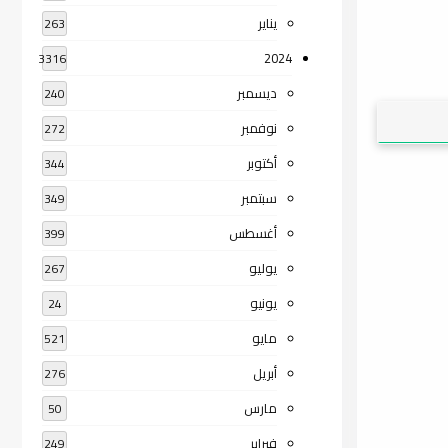
يناير
263
2024
3316
ديسمبر
240
نوفمبر
272
أكتوبر
344
سبتمبر
349
أغسطس
399
يوليو
267
يونيو
24
مايو
521
أبريل
276
مارس
50
فبراير
249