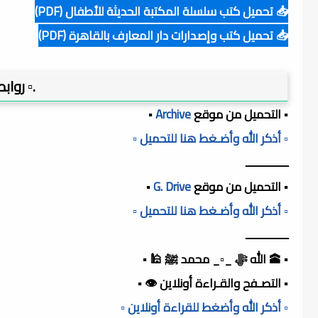
📥 تحميل كتب سلسلة المكتبة الحديثة للأطفال (PDF)
📥 تحميل كتب وإصدارات دار المعارف بالقاهرة (PDF)
.▫️ روا
▪️ التحميل من موقع
Archive
▪️
▫️ أذكر الله وأضـغط هنا للتحميل ▫️
ـــــــــــــــ
▪️ التحميل من موقع
G. Drive
▪️
▫️ أذكر الله وأضـغط هنا للتحميل ▫️
ـــــــــــــــ
▪️ 🕋 الله ﷻ _▫️_ محمد ﷺ 🕌 ▪️
▪️ التصـفح والقـراءة أونلاين 👁️ ▪️
▫️ أذكر الله وأضغط للقراءة أونلاين ▫️