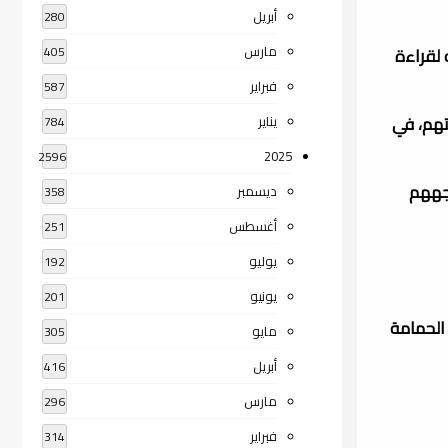
أبريل
280
مارس
 لقراءة
405
فبراير
587
تهم، في
يناير
784
2025
2596
وجههم
ديسمبر
358
أغسطس
251
يوليو
192
يونيو
201
, الحمامة
مايو
305
أبريل
416
مارس
296
فبراير
314