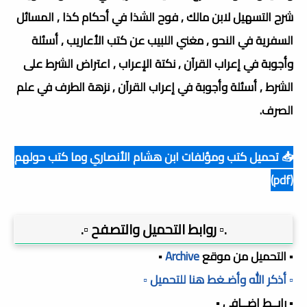
شرح التسهيل لابن مالك , فوح الشذا في أحكام كذا , المسائل
السفرية في النحو , مغني اللبيب عن كتب الأعاريب , أسئلة
وأجوبة في إعراب القرآن , نكتة الإعراب , اعتراض الشرط على
الشرط , أسئلة وأجوبة في إعراب القرآن , نزهة الطرف في علم
الصرف.
📥 تحميل كتب ومؤلفات ابن هشام الأنصاري وما كتب حولهم
(pdf)
.▫️ روابط التحميل والتصفح ▫️.
▪️ التحميل من موقع
Archive
▪️
▫️ أذكر الله وأضـغط هنا للتحميل ▫️
▪️ رابــط إضــافي ▪️