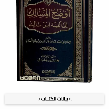
.▫️ بيانات الكتــاب ▫️.