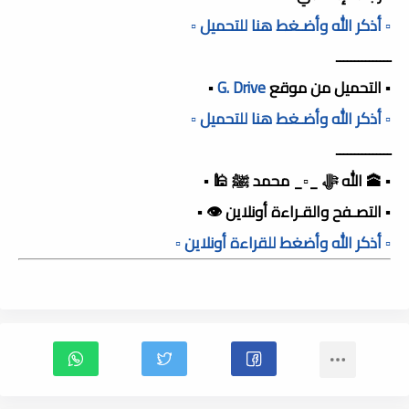
▫️ أذكر الله وأضـغط هنا للتحميل ▫️
ـــــــــــــــ
▪️ التحميل من موقع
G. Drive
▪️
▫️ أذكر الله وأضـغط هنا للتحميل ▫️
ـــــــــــــــ
▪️ 🕋 الله ﷻ _▫️_ محمد ﷺ 🕌 ▪️
▪️ التصـفح والقـراءة أونلاين 👁️ ▪️
▫️ أذكر الله وأضغط للقراءة أونلاين ▫️