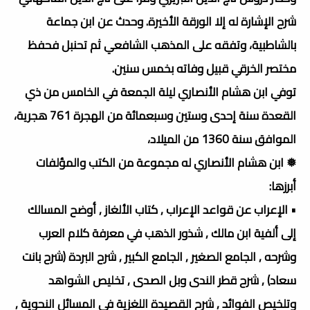
شرح الإشارة له إلا الورقة الأخيرة. وحدث عن ابن جماعة
بالشاطبية، وتفقه على المذهب الشافعي ثم تحنبل فحفظ
مختصر الخرقي قبيل وفاته بخمس سنين.
توفي ابن هشام الأنصاري ليلة الجمعة في الخامس من ذي
القعدة سنة إحدى وستين وسبعمائة من الهجرة 761 هجرية،
الموافق سنة 1360 من الميلاد،
❅ ابن هشام الأنصاري له مجموعة من الكتب والمؤلفات
أبرزها:
• الإعراب عن قواعد الإعراب , كتاب الألغاز , أوضح المسالك
إلى ألفية ابن مالك , شذور الذهب في معرفة كلام العرب
وشرحه , الجامع الصغير , الجامع الكبير , شرح البردة (شرح بانت
سعاد) , شرح قطر الندى وبل الصدى , تخليص الشواهد
وتلخيص الفوائد , شرح القصيدة اللغزية في المسائل النحوية ,