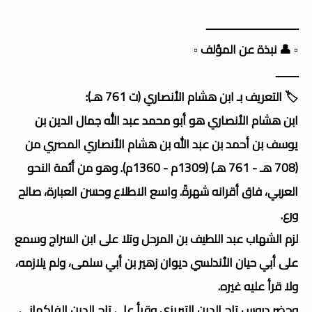
ـــــــــــــــــــــــــــــــــ
▫️ 👤 نبذة عن المؤلف ▫️
ــــــــ
🏷️ التعريف بـ ابن هشام الأنصاري (ت 761 هـ):
ابن هشام الأنصاري هو أبو محمد عبد الله جمال الدين بن
يوسف بن أحمد بن عبد الله بن هشام الأنصاري المصري من
(708 هـ - 761 هـ) (1309م - 1360م). وهو من أئمة النحو
العربي، فاق أقرانه شهرةً. واسع الاطلاع وحسن العبارة، صالح
ورع.
لزم الشهاب عبد اللطيف بن المرحل وتلا على ابن السراج وسمع
على أبي حيان الأندلسي ديوان زهير بن أبي سلمى، ولم يلازمه،
ولا قرأ عليه غيره.
وحضر دروس تاج الدين التبريزي وقرأ على تاج الدين الفاكهاني