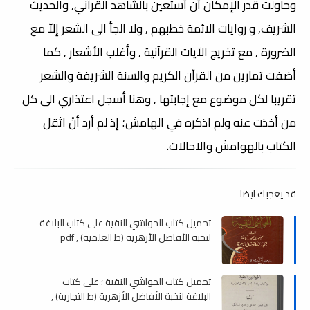
وحاولت قدر الإمكان أن أستعين بالشاهد القرآني, والحديث
الشريف, و روايات الائمة خطبهم , ولا الجأ الى الشعر إلاّ مع
الضرورة , مع تخريج الآيات القرآنية , وأغلب الأشعار , كما
أضفت تمارين من القرآن الكريم والسنة الشريفة والشعر
تقريبا لكل موضوع مع إجابتها , وهنا أسجل اعتذاري الى كل
من أخذت عنه ولم اذكره في الهامش؛ إذ لم أرد أنْ اثقل
الكتاب بالهوامش والاحالات.
قد يعجبك ايضا
تحميل كتاب الحواشي النقية على كتاب البلاغة
لنخبة الأفاضل الأزهرية (ط العلمية) , pdf
تحميل كتاب الحواشي النقية ؛ على كتاب
البلاغة لنخبة الأفاضل الأزهرية (ط التجارية) ,