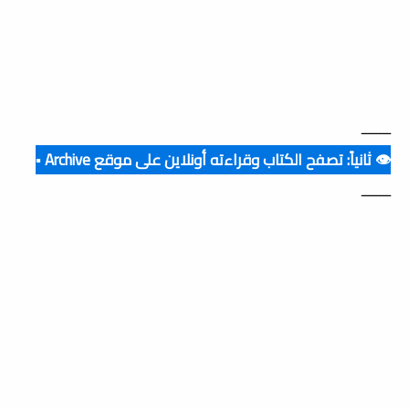
ــــــــ
👁️ ثانياً: تصفح الكتاب وقراءته أونلاين على موقع Archive ▪️
ــــــــ