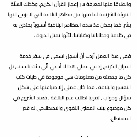
وانطلاقا منها لمعرفة سر إعجاز القرآن الكريم, وكذلك السنّة
النبويّة الشريفة لما فيها من مظاهر البلاغة التي لا يرقى اليها
بشر, كما يمكن عدّ هذه المظاهر البلاغية أسلوباً يحتذى به
في كلامنا وخطاباتنا وكتاباتنا؛ لأنَّها تمثل الذروة .
ففي هذا العمل أردت أنْ أسجل اسمي في سفر خدمة
القرآن الكريم, إذ في عملي هذا لا أدعي أنَّي جئت بالجديد, بل
كل ما جمعته من معلومات هي موجودة في طيات كتب
التفسير والبلاغة ,
فما كان عملي إلا صياغتها على شكل
سؤال وجواب , تقريبا لطلاب علم البلاغة , فعند الشروع في
كل موضوع بينت المعنى اللغوي والاصطلاحي له قدر
المستطاع.