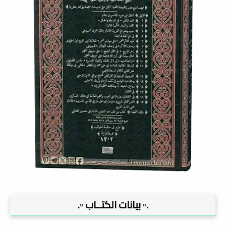
.▫️ بيانات الكتــاب ▫️.