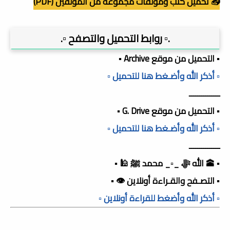
📥 تحميل كتب ومؤلفات مجموعه من المؤلفين (PDF)
.▫️ روابط التحميل والتصفح ▫️.
▪️ التحميل من موقع Archive ▪️
▫️ أذكر الله وأضـغط هنا للتحميل ▫️
ـــــــــــــــ
▪️ التحميل من موقع G. Drive ▪️
▫️ أذكر الله وأضـغط هنا للتحميل ▫️
ـــــــــــــــ
▪️ 🕋 الله ﷻ _▫️_ محمد ﷺ 🕌 ▪️
▪️ التصـفح والقـراءة أونلاين 👁️ ▪️
▫️ أذكر الله وأضغط للقراءة أونلاين ▫️