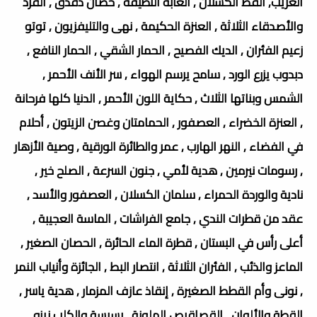
الغريب, القط الكسلان , الغابة النظيفة , حصان دقدق , القرد
والأصدقاء الثلاثة , العنزة الحكيمة , نهى والتليفزيون , توتو
زعيم الفئران , الديك الفصيح , الحمار الشقي , الحمار النافع ,
دبدوب يزرع الورد , سامح يرسم الهواء , سر الأنف الأحمر ,
الشمس وبناتها الثلاث , حكاية اللون الأحمر , الدنيا كلها فرحانة
, العنزة الخضراء , العصفور , الحمامتان وغصن الزيتون , أحلام
في الفضاء , النهر الهارب , عمر والطائرة الورقية , وصية الأزهار
, رسومات نيرمين , هدية لأمي , جنون السرعة , الصلح خير ,
نادية والوردة الحمراء , سلمان الكسلان , العصفور والأسد ,
عقد من قطرات الندي , جامع الفراشات , الماسة العجيبة ,
أعلى رأس في البستان , قطرة الماء الحائرة , الحصان الصغير ,
الماعز والذئب , الفئران الثلاثة , انتصار البط , الجائزة وأنياب النمر
, نونى وأم القطط الصغيرة , إنقاذ عازف المزمار , هدية ياسر ,
القطة والألوان , القصاقيص الملونة , بسبسة والكلب زيزو ,