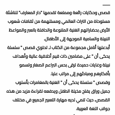
ـــــــ
قصص وحكايات رائعة وممتعة تقدمها "دار المعارف" للناشئة
مستوحاة من التراث العالمي ومستلهمة من ثقافات شعوب
الأرض بحضاراتهم الغنية المتنوعة والحافلة بالعبر والمواعظ
النبيلة والسامية الموجهة إلى الأطفال.
أبدعتها أنامل مجموعة من الكتاب لـ تحتوي قصص " سلسلة
يحكى أن " على مضامين ذات قيم أخلاقية عالية وأهداف
نبيلة وغايات حميدة ترقى بحس البراعم الصغار وتسمو
بأفكارهم ومبادئهم إلى مراتب عليا.
وقصص " سلسلة يحكى أن " الغنية بالمغامرات بأسلوب
جميل وراق يفتح مخيلة الطفل ويدفعه لقراءة مزيد من هذه
القصص، حيث تنمي لديه مهارة التعبير الجميع في مختلف
جوانب اللغة العربية.