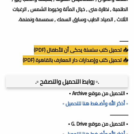
الطلمبة , نظارة منى , خيال المآتة وخيوط الشمس , الرغبات
الثلاث , الصياد الطيب وسارق السمك , سمسمة ونمنمة.
ـــــــ
📥 تحميل كتب سلسلة يحكى أن للأطفال (PDF)
📥 تحميل كتب وإصدارات دار المعارف بالقاهرة (PDF)
.▫️ روابط التحميل والتصفح ▫️.
▪️ التحميل من موقع Archive ▪️
▫️ أذكر الله وأضـغط هنا للتحميل ▫️
ـــــــــــــــ
▪️ التحميل من موقع G. Drive ▪️
▫️ أذكر الله وأضـغط هنا للتحميل ▫️