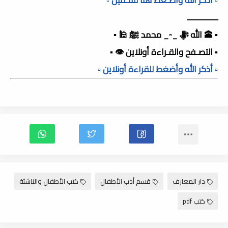
ـــــــــــــــ
▪️ 🕋 الله ﷻ _▫️_ محمد ﷺ 🕌 ▪️
▪️ التصـفح والقـراءة أونلاين 👁️ ▪️
▫️ أذكر الله وأضغط للقراءة أونلاين ▫️
دار المعارف
قسم أدب الأطفال
كتب الأطفال والناشئة
كتب pdf