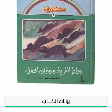
.▫️ بيانات الكتــاب ▫️.