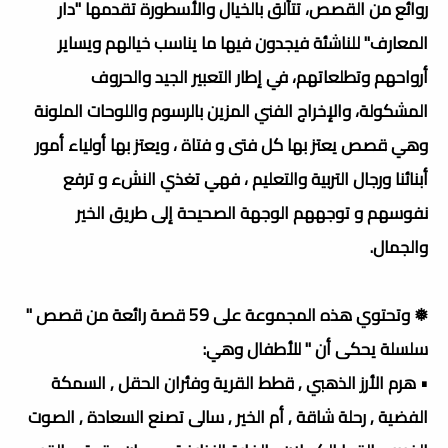
روائع من القصص، تتألق بالخيال والأسطورة تقدمها "دار
المعارف" للناشئة فيجدون فيها ما يناسب خيالهم ويسایر
أرواحهم وتطلعاتهم، في إطار التعبير الجيد والحروف
المشكولة، والإخراج الفني المزين بالرسوم واللوحات الملونة
وهي قصص يعتز بها كل فتى و فتاة ، ويعتز بها أولياء أمور
أبنائنا ورجال التربية والتعليم ، فهي تغذي النشء و ترفع
نفوسهم و توجههم الوجهة الصحيحة إلى طريق الخير
والجمال.
❅ وتحتوي هذه المجموعة على 59 قصة رائعة من قصص "
سلسلة يحكى أن " للأطفال وهي:
• هرم الأرز الذهبي , قطط القرية وفئران الحقل , السمكة
الفضية , رحلة شاقة , أم الخير , سالى تصنع السعادة , الصوت