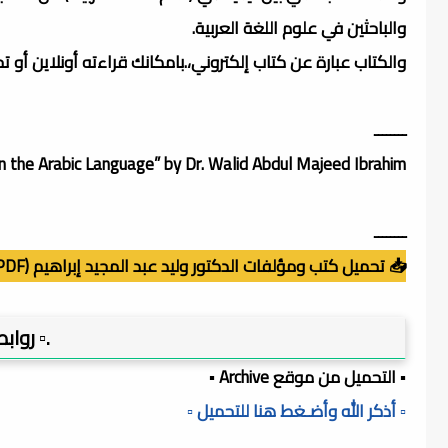
والباحثين في علوم اللغة العربية.
والكتاب عبارة عن كتاب إلكتروني،.بامكانك قراءته أونلاين أو 
ــــــــ
 the Arabic Language” by Dr. Walid Abdul Majeed Ibrahim.
ــــــــ
📥 تحميل كتب ومؤلفات الدكتور وليد عبد المجيد إبراهيم (PDF)
.▫️ روا
▪️ التحميل من موقع Archive ▪️
▫️ أذكر الله وأضـغط هنا للتحميل ▫️
ـــــــــــــــ