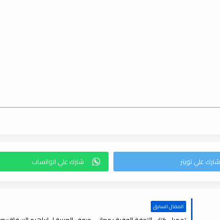
المقال السابق
تحميل كتاب التحفة الوفية بمعاني حروف العربية لـ إبراهيم السفاقسي , f