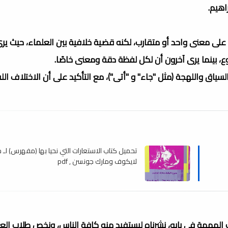
راهيم.
ة على معنى واحد أو متقارب، لكنه قضية خلافية بين العلماء، حيث ي
وع، بينما يرى آخرون أن لكل لفظة دقة ومعنى خاصًا.
لسياق واللهجة (مثل "جاء" و "أتى")، مع التأكيد على أن الاختلاف ا
تحميل كتاب الاستعارات التي نحيا بها (مفهرس) لـ 
لايكوف ومارك جونسن , pdf
كتب المهمة فى بابه، نشرناه ليستفيد منه كافة الناس، ونخص طلاب ال