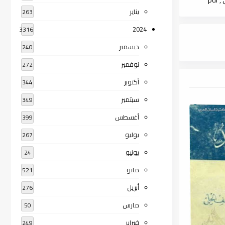
يناير
263
2024
3316
ديسمبر
240
نوفمبر
272
أكتوبر
344
سبتمبر
349
أغسطس
399
يوليو
267
يونيو
24
مايو
521
أبريل
276
مارس
50
فبراير
249