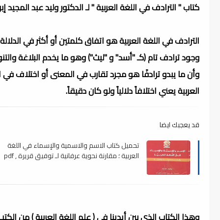
كتاب " الترادف في اللغة العربية " لـ الدكتور وليد عبد المجيد إب
الترادف في اللغة العربية هو اتفاق كلمتين أو أكثر في الدلال
وجود ترادف تام (كـ "أسد" و "ليث") وهو ما يخدم البلاغة والتن
وأن ما يبدو ترادفًا هو مجرد تقارب في المعنى أو اختلاف في ا
العربية يعني اختلافاً دلالياً ولو كان دقيقاً.
قد يعجبك ايضا
تحميل كتاب الاسم والاسمية والإسماء في اللغة
العربية ؛ مقارنة نحوية عرفانية لـ توفيق قريرة , pdf
وهذا الكتاب الذي بين أيدينا في ( علم اللغة العربية ) من ال