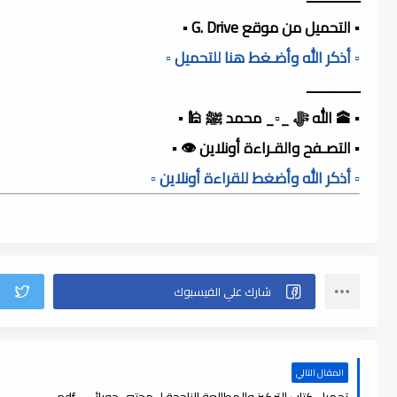
▪️ التحميل من موقع G. Drive ▪️
▫️ أذكر الله وأضـغط هنا للتحميل ▫️
ـــــــــــــــ
▪️ 🕋 الله ﷻ _▫️_ محمد ﷺ 🕌 ▪️
▪️ التصـفح والقـراءة أونلاين 👁️ ▪️
▫️ أذكر الله وأضغط للقراءة أونلاين ▫️
المقال التالي
تحميل كتاب التركيز والمطالعة الناجحة لـ مجتبى حورائي , pdf