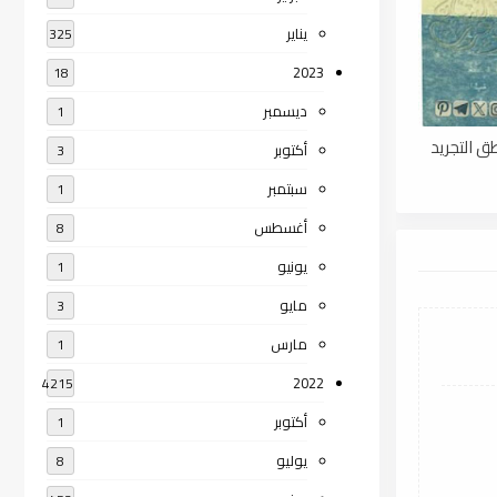
يناير
325
2023
18
ديسمبر
1
ق التجريد
أكتوبر
3
سبتمبر
1
أغسطس
8
يونيو
1
مايو
3
مارس
1
2022
4215
أكتوبر
1
يوليو
8