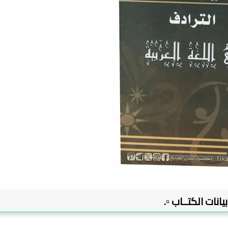
 بيانات الكتــاب ▫️.