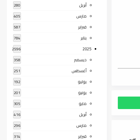
أبريل
280
مارس
405
فبراير
587
يناير
784
2025
2596
ديسمبر
358
أغسطس
251
يوليو
192
يونيو
201
مايو
305
أبريل
416
مارس
296
فبراير
314
pd