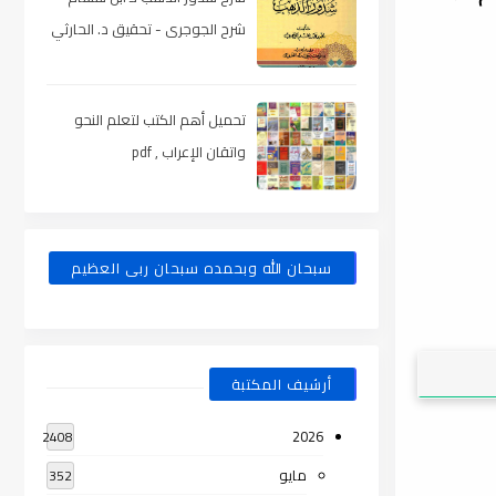
شرح الجوجرى - تحقيق د. الحارثي
، pdf
تحميل أهم الكتب لتعلم النحو
واتقان الإعراب , pdf
سبحان الله وبحمده سبحان ربى العظيم
أرشيف المكتبة
2026
2408
مايو
352